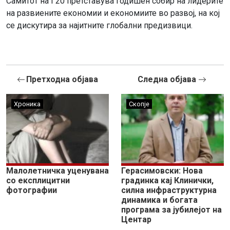
Самитот на Г20 претставува годишен собир на лидерите
на развиените економии и економиите во развој, на кој
се дискутира за најитните глобални предизвици.
Претходна објава
Следна објава
Хроника
Скопје
Малолетничка уценувана
Герасимовски: Нова
со експлицитни
градинка кај Клинички,
фотографии
силна инфраструктурна
динамика и богата
програма за јубилејот на
Центар