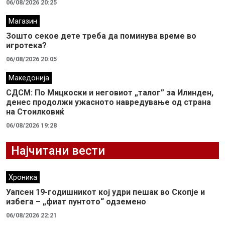
06/08/2026 20:25
Магазин
Зошто секое дете треба да поминува време во
игротека?
06/08/2026 20:05
Македонија
СДСМ: По Мицкоски и неговиот „талог” за Илинден,
денес продолжи ужасното навредување од страна
на Стоилковиќ
06/08/2026 19:28
Најчитани вести
Хроника
Уапсен 19-годишникот кој удри пешак во Скопје и
избега – „фиат пунтото“ одземено
06/08/2026 22:21