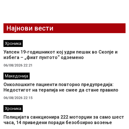
Најнови вести
Хроника
Уапсен 19-годишникот кој удри пешак во Скопје и
избега – „фиат пунтото“ одземено
06/08/2026 22:21
Македонија
Онколошките пациенти повторно предупредија:
Недостигот на терапија не смее да стане правило
06/08/2026 22:15
Хроника
Полицијата санкционира 222 моторџии за само шест
часа, 14 приведени поради безобѕирно возење