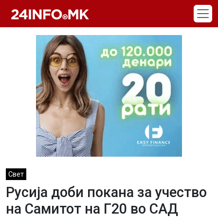
Skip to main content
Свет
Русија доби покана за учество
на Самитот на Г20 во САД