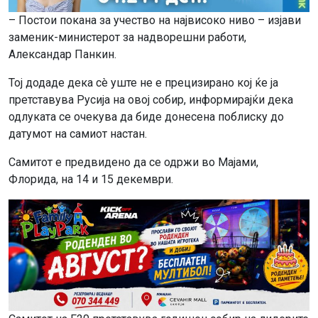
– Постои покана за учество на највисоко ниво – изјави
заменик-министерот за надворешни работи,
Александар Панкин.
Тој додаде дека сè уште не е прецизирано кој ќе ја
претставува Русија на овој собир, информирајќи дека
одлуката се очекува да биде донесена поблиску до
датумот на самиот настан.
Самитот е предвидено да се одржи во Мајами,
Флорида, на 14 и 15 декември.