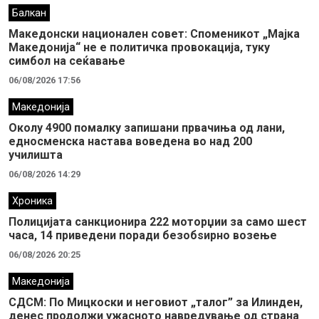
Балкан
Македонски национален совет: Споменикот „Мајка
Македонија“ не е политичка провокација, туку
симбол на сеќавање
06/08/2026 17:56
Македонија
Околу 4900 помалку запишани првачиња од лани,
едносменска настава воведена во над 200
училишта
06/08/2026 14:29
Хроника
Полицијата санкционира 222 моторџии за само шест
часа, 14 приведени поради безобѕирно возење
06/08/2026 20:25
Македонија
СДСМ: По Мицкоски и неговиот „талог” за Илинден,
денес продолжи ужасното навредување од страна