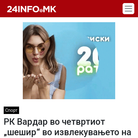
Skip to main content
Спорт
РК Вардар во четвртиот
„шешир“ во извлекувањето на