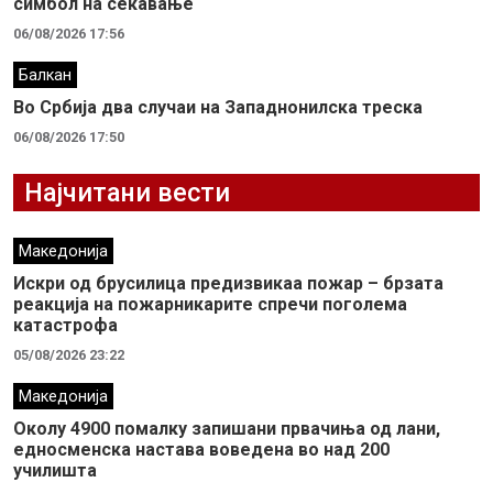
симбол на сеќавање
06/08/2026 17:56
Балкан
Во Србија два случaи на Западнонилска треска
06/08/2026 17:50
Најчитани вести
Македонија
Искри од брусилица предизвикаа пожар – брзата
реакција на пожарникарите спречи поголема
катастрофа
05/08/2026 23:22
Македонија
Околу 4900 помалку запишани првачиња од лани,
едносменска настава воведена во над 200
училишта