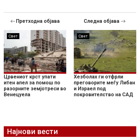
Претходна објава
Следна објава
Свет
Свет
Црвениот крст упати
Хезболах ги отфрли
итен апел за помош по
преговорите меѓу Либан
разорните земјотреси во
и Израел под
Венецуела
покровителство на САД
Најнови вести