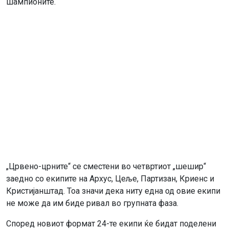
шампионите.
„Црвено-црните“ се сместени во четвртиот „шешир“
заедно со екипите на Архус, Цеље, Партизан, Криенс и
Кристијанштад. Тоа значи дека ниту една од овие екипи
не може да им биде ривал во групната фаза.
Според новиот формат 24-те екипи ќе бидат поделени