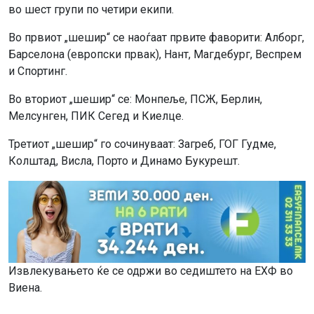
во шест групи по четири екипи.
Во првиот „шешир“ се наоѓаат првите фаворити: Алборг,
Барселона (европски првак), Нант, Магдебург, Веспрем
и Спортинг.
Во вториот „шешир“ се: Монпеље, ПСЖ, Берлин,
Мелсунген, ПИК Сегед и Киелце.
Третиот „шешир“ го сочинуваат: Загреб, ГОГ Гудме,
Колштад, Висла, Порто и Динамо Букурешт.
Извлекувањето ќе се одржи во седиштето на ЕХФ во
Виена.