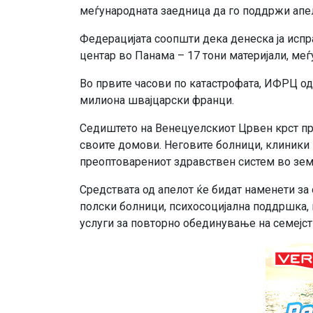
меѓународната заедница да го поддржи апе
Федерацијата соопшти дека денеска ја испр
центар во Панама – 17 тони материјали, меѓ
Во првите часови по катастрофата, ИФРЦ од
милиона швајцарски франци.
Седиштето на Венецуелскиот Црвен крст пр
своите домови. Неговите болници, клиники
преоптоварениот здравствен систем во земј
Средствата од апелот ќе бидат наменети з
полски болници, психосоцијална поддршка, 
услуги за повторно обединување на семејст