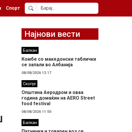
н
Спорт
Најнови вести
Балкан
Комбе со македонски таблички
се запали во Албанија
08/08/2026 12:17
Скопје
Општина Аеродром и оваа
година домаќин на AERO Street
food festival
08/08/2026 11:50
ш
Балкан
Патнички и товарен воз се