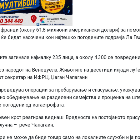
 франци (околу 61,8 милиони американски долари) за помо
 ќе бидат насочени кон најтешко погодените подрачја Ла Гв
те загинале најмалку 235 лица, а околу 4.300 се повредени
рз народот на Венецуела. Животите на десетици илјади луѓ
от секретар на ИФРЦ, Џаган Чапагаин.
спроведува операции за пребарување и спасување, укажув
о обединување на разделени семејства и проценка на ште
е погодени од катастрофата.
вен крст реагираа веднаш. Вредноста на постојаното прис
лучна – рече Чапагаин.
ри не може да биде товар само на локалните служби и ја п