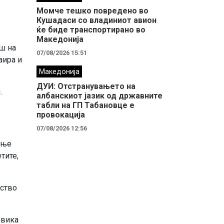
Момче тешко повредено во
Кушадаси со владиниот авион
ќе биде транспортирано во
Македонија
ш на
07/08/2026 15:51
аира и
Македонија
ДУИ: Отстранувањето на
.
албанскиот јазик од државните
табли на ГП Табановце е
е
провокација
07/08/2026 12:56
ање
тите,
уство
овика