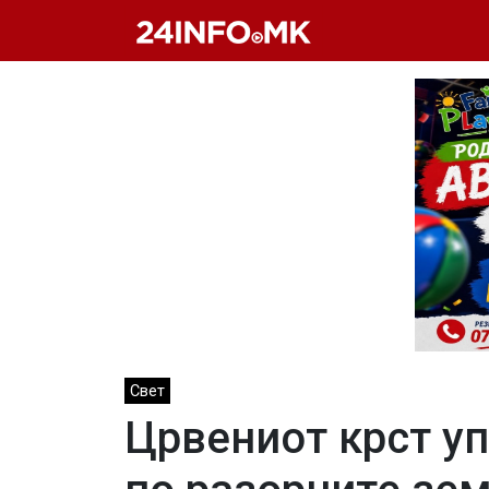
Skip to main content
Свет
Црвениот крст уп