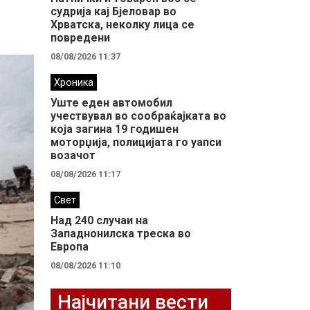
судрија кај Бјеловар во
Хрватска, неколку лица се
повредени
08/08/2026 11:37
Хроника
Уште еден автомобил
учествувал во сообраќајката во
која загина 19 годишен
моторџија, полицијата го уапси
возачот
08/08/2026 11:17
Свет
Над 240 случаи на
Западнонилска треска во
Европа
08/08/2026 11:10
Најчитани вести