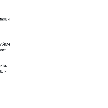
марци.
губиле
аат
ита,
ош и