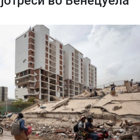
јотреси во Венецуела