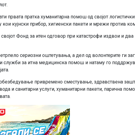
лот.
ати првата пратка хуманитарна помош од својот логистички
у кои кујнски прибор, хигиенски пакети и мрежи против ко
 својот Фонд за итен одговор при катастрофи издвои и два
етрпело сериозни оштетувања, а дел од волонтерите ги за
 и служби за итна медицинска помош и натаму го поддржув
ата.
а обезбедување привремено сместување, здравствена зашт
вода и санитарни услуги, хуманитарни пакети, парична пом
вата.