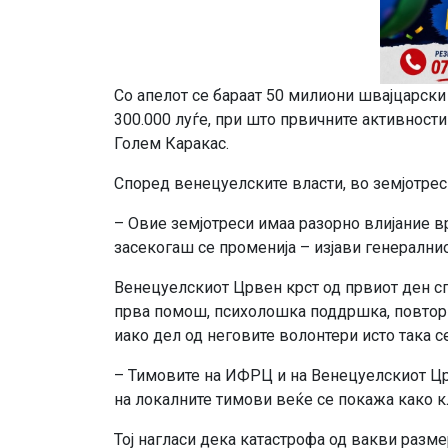
Со апелот се бараат 50 милиони швајцарски
300.000 луѓе, при што првичните активности
Голем Каракас.
Според венецуелските власти, во земјотреси
– Овие земјотреси имаа разорно влијание в
засекогаш се променија – изјави генерални
Венецуелскиот Црвен крст од првиот ден 
прва помош, психолошка поддршка, повторн
иако дел од неговите волонтери исто така с
– Тимовите на ИФРЦ и на Венецуелскиот Цр
на локалните тимови веќе се покажа како к
Тој нагласи дека катастрофа од вакви разме