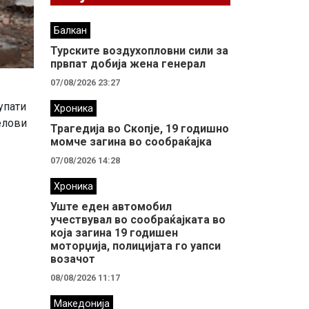
Балкан
Турските воздухопловни сили за
првпат добија жена генерал
07/08/2026 23:27
упати
Хроника
елови
Трагедија во Скопје, 19 годишно
момче загина во сообраќајка
07/08/2026 14:28
Хроника
Уште еден автомобил
учествувал во сообраќајката во
која загина 19 годишен
моторџија, полицијата го уапси
возачот
08/08/2026 11:17
Македонија