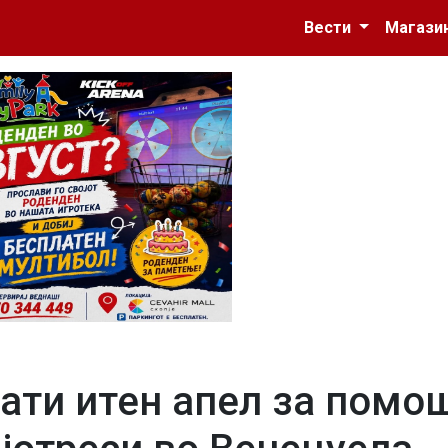
Вести
Магази
ати итен апел за помо