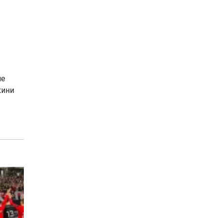
ле
кини