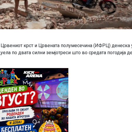
 Црвениот крст и Црвената полумесечина (ИФРЦ) денеска 
ела по двата силни земјотреси што во средата погодија д