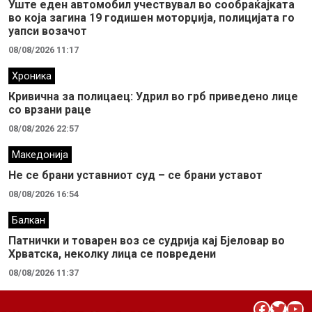
Уште еден автомобил учествувал во сообраќајката
во која загина 19 годишен моторџија, полицијата го
уапси возачот
08/08/2026 11:17
Хроника
Кривична за полицаец: Удрил во грб приведено лице
со врзани раце
08/08/2026 22:57
Македонија
Не се брани уставниот суд – се брани уставот
08/08/2026 16:54
Балкан
Патнички и товарен воз се судрија кај Бјеловар во
Хрватска, неколку лица се повредени
08/08/2026 11:37
Facebook
Twitter
YouTube