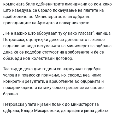
комисијата биле одбиени трите амандмани со кои, како
што наведува, се барало покачување на платите на
вработените во Министерството за одбрана,
припадниците на Армијата и пожарникарите.
„Не е важно што зборуваат, туку како гласаат“, напиша
Петровска, оценувајќи дека со денешното гласање
паднале во вода ветувањата на министерот за одбрана
дека ќе се подобри статусот на вработените и ќе се
обезбеди нов колективен договор.
Таа тврди дека две години се најавуваат подобри
услови и повисоки примања, но, според неа, нема
конкретни резултати, а вработените во одбраната и
пожарникарите и натаму чекаат решение за своите
барања.
Петровска упати и јавен повик до министерот за
одбрана, Владо Мисајловски, да прифати јавна дебата.