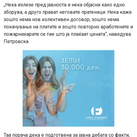
„Нека излезе пред јавноста и нека објасни како едно
зборува, а друго прават неговите пратеници. Нека каже
зошто нема нов колективен договор, зошто нема
покачување на платите и зошто повторно вработените и
пожарникарите се тие што ја плаќаат цената“, наведува
Петровска.
Таа порача дека е подготвена за јавна дебата со факти,