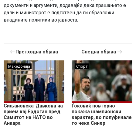
документи и аргументи, додавајќи дека прашањето е
дали и министерот е подготвен да ги образложи
владините политики во јавноста.
Претходна објава
Следна објава
Македонија
Спорт
Сиљановска-Давкова на
Ѓоковиќ повторно
прием кај Ердоган пред
покажа шампионски
Самитот на НАТО во
карактер, во полуфинале
Анкара
го чека Синер