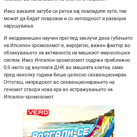
Иако ваквите загуби се ретки кај помладите луѓе, тие
можат да бидат поврзани и со неплодност и развојни
нарушувања.
И неодамнешен научен преглед заклучи дека губењето
на Ипсилон-хромозомот е, веројатно, важен фактор во
обликувањето на активноста на машкиот имунолошки
систем. Иако Ипсилон-хромозомот содржи приближно
0,9 насто од вкупната ДНК во машката клетка, само
пред неколку години беше целосно секвенциониран.
Оттогаш, напредокот во секвенционирањето на
геномот отвори нова ера во истражувањето на
Ипсилон-хромозомот.