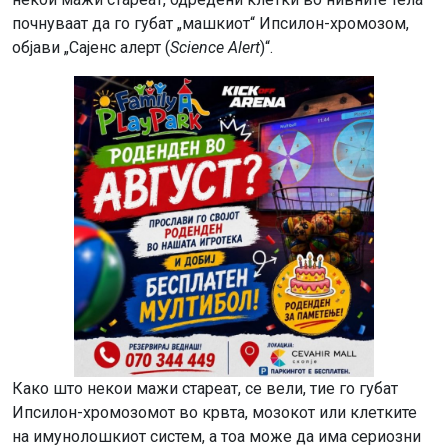
почнуваат да го губат „машкиот“ Ипсилон-хромозом,
објави „Сајенс алерт (
Science Alert
)“.
Како што некои мажи стареат, се вели, тие го губат
Ипсилон-хромозомот во крвта, мозокот или клетките
на имунолошкиот систем, а тоа може да има сериозни