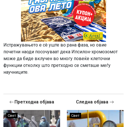
Истражувањето е сè уште во рана фаза, но овие
почетни наоди посочуваат дека Ипсилон-хромозомот
може да биде вклучен во многу повеќе клеточни
функции отколку што претходно се сметаше меѓу
научниците.
Претходна објава
Следна објава
Свет
Свет