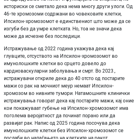
историски се сметало дека нема многу други улоги. Од
46-те хромозоми содржани во човековите клетки,
Ипсилон-хромозомот е единствениот што може да се
изгуби без да умре клетката. Но, тоа не значи дека
може да исчезне без последици.
Истражување од 2022 година укажува дека кај
глувците, отсуството на Ипсилон-хромозомот во
имунолошките клетки во срцето довело до
кардиоваскуларни заболувања и смрт. Во 2023.,
истражувачи откриле дека до 40 отсто од постарите
мажи со рак на мочниот меур немаат Ипсилон-
хромозом во нивните тумори. Натамошните клинички
истражувања говорат дека кај постарите мажи, кај оние
кои покажуваат губење на Ипсилон-хромозомот има
поголема веројатност да починат порано или да
развијат рак. Напис од 2025 година посочува дека
имунолошките клетки без Ипсилон-хромозомот се
послаби во напаѓањето на клетките на ракот.