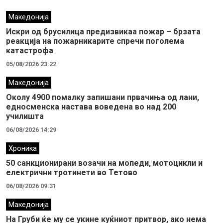
Македонија
Искри од брусилица предизвикаа пожар – брзата
реакција на пожарникарите спречи поголема
катастрофа
05/08/2026 23:22
Македонија
Околу 4900 помалку запишани првачиња од лани,
едносменска настава воведена во над 200
училишта
06/08/2026 14:29
Хроника
50 санкционирани возачи на мопеди, мотоцикли и
електрични тротинети во Тетово
06/08/2026 09:31
Македонија
На Груби ќе му се укине куќниот притвор, ако нема