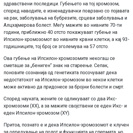
здравствени последици. Губењето на тој хромозом,
според наводите, е изненадувачки поврзано со појавата
на рак, заболувања на бубрезите, срцеви заболувања и
Алцхајмерова болест. Меѓу мажите во нивните 70-ти
години, приближно 40 отсто покажуваат губење на
Ипсилон-хромозомот во нивните крвни клетки, а кај 93-
годишниците, тој број се зголемува на 57 отсто.
Ова губење на Ипсилон-хромозомите некогаш се
сметаше за „бениген“ знак на стареење. Сепак,
поновите сознанија од генетиката посочуваат дека
недостатокот на Ипсилон-хромозом во некои клетки
може активно да придонесе за бројни болести и смрт.
Според науката, жените се одликуваат со два Икс-
хромозоми (XX), а за мажите својствени се еден Икс- и
еден Ипсилон-хромозом (XY).
Притоа, познато е и дека Ипсилон-хромозомот е клучен
за одредување на полот и функцијата на спермата, но