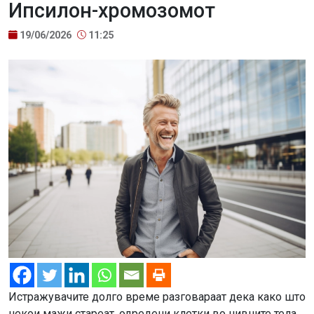
Ипсилон-хромозомот
19/06/2026
11:25
Истражувачите долго време разговараат дека како што
некои мажи стареат, одредени клетки во нивните тела