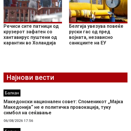
Речиси сите патници од
Белгија увезува повеќе
крузерот зафатен со
руски гас од пред
хантавирус пуштени од
војната, независно
карантин во Холандија
санкциите на ЕУ
Најнови вести
Балкан
Македонски национален совет: Споменикот „Мајка
Македонија“ не е политичка провокација, туку
симбол на сеќавање
06/08/2026 17:56