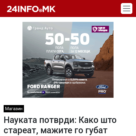
Skip to main content
Магазин
Науката потврди: Како што
стареат, мажите го губат