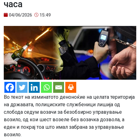
часа
04/06/2026
15:49
Во текот на изминатото деноноќие на целата територија
на државата, полициските службеници лишија од
слобода седум возачи за безобѕирно управување
возило, од кои шест возеле без возачка дозвола, а
еден и покрај тоа што имал забрана за управување
возило.