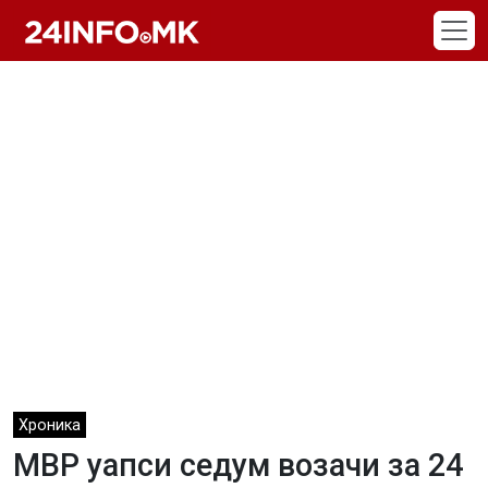
Skip to main content
Хроника
МВР уапси седум возачи за 24