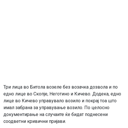
Три лица во Битола возеле без возачка дозвола и по
едно лице во Скопје, Неготино и Кичево. Додека, едно
лице во Кичево управувало возило и покрај тоа што
имал забрана за управување возило. По целосно
документирање на случаите ќе бидат поднесени
соодветни кривични пријави.