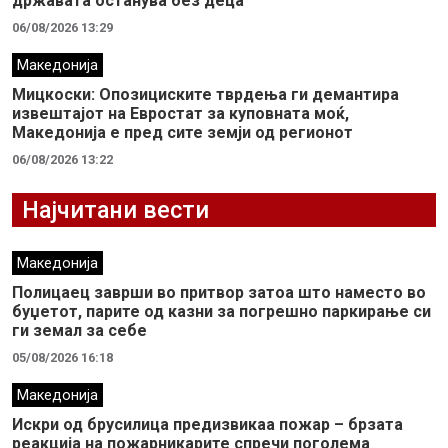
државата останува без деца
06/08/2026 13:29
Македонија
Мицкоски: Опозициските тврдења ги демантира
извештајот на Евростат за куповната моќ,
Македонија е пред сите земји од регионот
06/08/2026 13:22
Најчитани вести
Македонија
Полицаец заврши во притвор затоа што наместо во
буџетот, парите од казни за погрешно паркирање си
ги земал за себе
05/08/2026 16:18
Македонија
Искри од брусилица предизвикаа пожар – брзата
реакција на пожарникарите спречи поголема