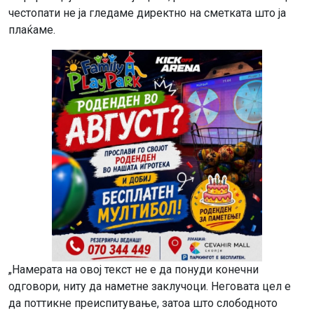
честопати не ја гледаме директно на сметката што ја
плаќаме.
„Намерата на овој текст не е да понуди конечни
одговори, ниту да наметне заклучоци. Неговата цел е
да поттикне преиспитување, затоа што слободното