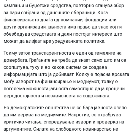
кампањи и буџетски средства, повторно станува збор
за пари собрани од даночните обврзници. Кога
финансирањето доаѓа од компании, фондации или
други организации, јавноста има право да знае кој ги
обезбедува средствата и дали постојат интереси што
можат да влијаат врз уредувачката политика.
Токму затоа транспарентноста е еден од темелите на
довербата. Граѓаните не треба да знаат само што им се
соопштува, туку и во каков систем се создава
информацијата што ја добиваат. Колку е појасна врската
меѓу изворот на финансирање и медиумот, толку е
поголема можноста јавноста самостојно да ја процени
веродостојноста и независноста на содржината.
Во демократските општества не се бара јавноста слепо
да им верува на медиумите. Напротив, се охрабрува
критичко читање, споредување извори и проверка на
аргументите. Силата на слободното новинарство не