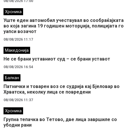
08/08/2026 17:00
Хроника
Уште еден автомобил учествувал во сообраќајката
во која загина 19 годишен моторџија, полицијата го
уапси возачот
08/08/2026 11:17
Македонија
Не се брани уставниот суд – се брани уставот
08/08/2026 16:54
Балкан
Патнички и товарен воз се судрија кај Бјеловар во
Хрватска, неколку лица се повредени
08/08/2026 11:37
Хроника
Групна тепачка во Тетово, две лица завршиле со
убодни рани