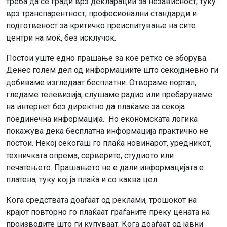
треба да се гради врз декларации за независност, туку
врз транспарентност, професионални стандарди и
подготвеност за критичко преиспитување на сите
центри на моќ, без исклучок.
Постои уште едно прашање за кое ретко се зборува.
Денес голем дел од информациите што секојдневно ги
добиваме изгледаат бесплатни. Отвораме портал,
гледаме телевизија, слушаме радио или пребаруваме
на интернет без директно да плаќаме за секоја
поединечна информација. Но економската логика
покажува дека бесплатна информација практично не
постои. Некој секогаш го плаќа новинарот, уредникот,
техничката опрема, серверите, студиото или
печатењето. Прашањето не е дали информацијата е
платена, туку кој ја плаќа и со каква цел.
Кога средствата доаѓаат од реклами, трошокот на
крајот повторно го плаќаат граѓаните преку цената на
производите што ги купуваат. Кога доаѓаат од јавни