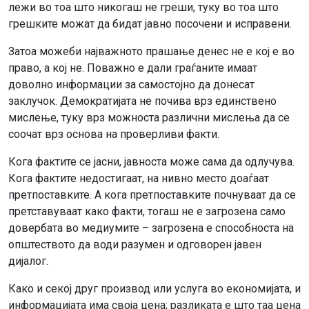
лежи во тоа што никогаш не греши, туку во тоа што
грешките можат да бидат јавно посочени и исправени.
Затоа можеби најважното прашање денес не е кој е во
право, а кој не. Поважно е дали граѓаните имаат
доволно информации за самостојно да донесат
заклучок. Демократијата не почива врз единствено
мислење, туку врз можноста различни мислења да се
соочат врз основа на проверливи факти.
Кога фактите се јасни, јавноста може сама да одлучува.
Кога фактите недостигаат, на нивно место доаѓаат
претпоставките. А кога претпоставките почнуваат да се
претставуваат како факти, тогаш не е загрозена само
довербата во медиумите – загрозена е способноста на
општеството да води разумен и одговорен јавен
дијалог.
Како и секој друг производ или услуга во економијата, и
информацијата има своја цена; разликата е што таа цена