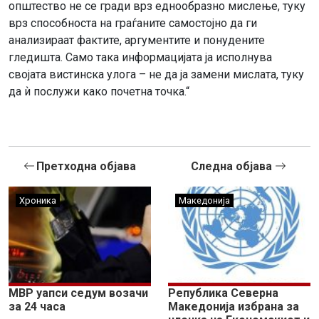
општество не се гради врз еднообразно мислење, туку
врз способноста на граѓаните самостојно да ги
анализираат фактите, аргументите и понудените
гледишта. Само така информацијата ја исполнува
својата вистинска улога – не да ја замени мислата, туку
да ѝ послужи како почетна точка.“
Претходна објава
Следна објава
Хроника
Македонија
МВР уапси седум возачи
Република Северна
за 24 часа
Македонија избрана за