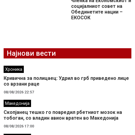
членка на Економскиот и
социјалниот совет на
Обединетите нации –
ЕКОСОК
Најнови вести
Хроника
Кривична за полицаец: Удрил во грб приведено лице
со врзани раце
08/08/2026 22:57
Македонија
Скопјанец тешко го повредил рбетниот мозок на
тобоган, со владин авион вратен во Македонија
08/08/2026 17:00