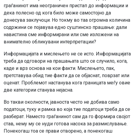
граѓанинот има неограничен пристап до информации и
дека полесно од кога било може самостојно да
донесува заклучоци. Но токму во таа огромна количина
содржини се појавува едно суштинско прашање: дали
навистина сме информирани или сме изложени на
внимателно обликувани интерпретации?
Информацијата и мислењето не се исто. Информацијата
треба да одговори на прашањата што се случило, кога,
каде и врз основа на кои факти. Мислењето, пак,
претставува обид тие факти да се објаснат, поврзат или
оценат. Проблемот настанува кога границата меѓу овие
две категории станува нејасна.
Во такви околности, јавноста често не добива само
податоци, туку и рамка во која тие податоци треба да се
разберат. Наместо граѓанинот сам да го формира својот
став, нему му се нуди готова насока за размислување.
Понекогаш тоа се прави отворено, а понекогаш