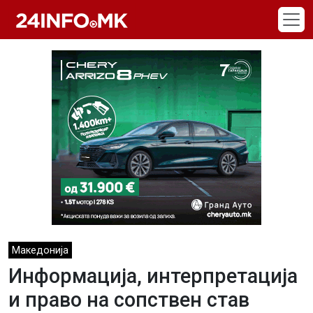
Skip to main content
Македонија
Информација, интерпретација
и право на сопствен став