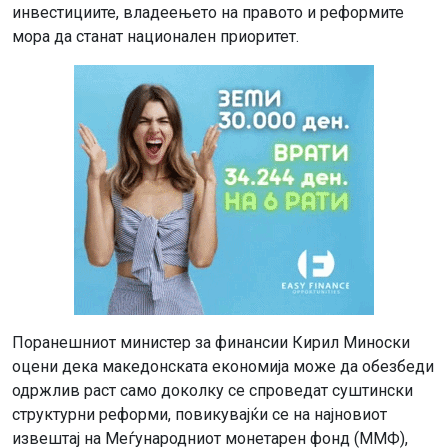
инвестициите, владеењето на правото и реформите
мора да станат национален приоритет.
Поранешниот министер за финансии Кирил Миноски
оцени дека македонската економија може да обезбеди
одржлив раст само доколку се спроведат суштински
структурни реформи, повикувајќи се на најновиот
извештај на Меѓународниот монетарен фонд (ММФ),