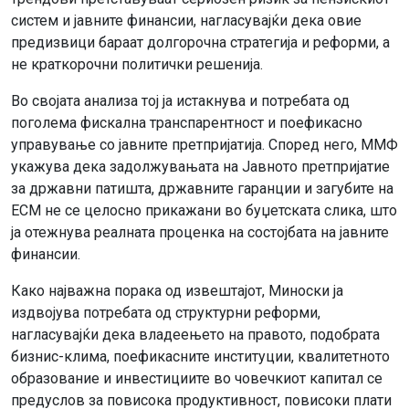
систем и јавните финансии, нагласувајќи дека овие
предизвици бараат долгорочна стратегија и реформи, а
не краткорочни политички решенија.
Во својата анализа тој ја истакнува и потребата од
поголема фискална транспарентност и поефикасно
управување со јавните претпријатија. Според него, ММФ
укажува дека задолжувањата на Јавното претпријатие
за државни патишта, државните гаранции и загубите на
ЕСМ не се целосно прикажани во буџетската слика, што
ја отежнува реалната проценка на состојбата на јавните
финансии.
Како најважна порака од извештајот, Миноски ја
издвојува потребата од структурни реформи,
нагласувајќи дека владеењето на правото, подобрата
бизнис-клима, поефикасните институции, квалитетното
образование и инвестициите во човечкиот капитал се
предуслов за повисока продуктивност, повисоки плати