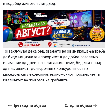
и подобар животен стандард.
Тој заклучува дека решавањето на овие прашања треба
да биде национален приоритет и да добие поголемо
внимание од дневно-политичките теми, бидејќи токму
од нив зависат долгорочната конкурентност на
македонската економија, економскиот просперитет и
квалитетот на животот на граѓаните.
Претходна објава
Следна објава