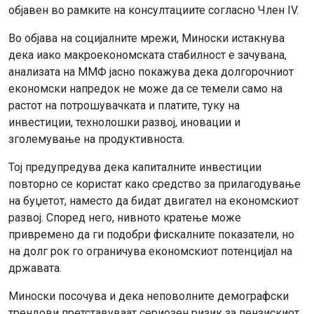
објавен во рамките на консултациите согласно Член IV.
Во објава на социјалните мрежи, Миноски истакнува
дека иако макроекономската стабилност е зачувана,
анализата на ММФ јасно покажува дека долгорочниот
економски напредок не може да се темели само на
растот на потрошувачката и платите, туку на
инвестиции, технолошки развој, иновации и
зголемување на продуктивноста.
Тој предупредува дека капиталните инвестиции
повторно се користат како средство за прилагодување
на буџетот, наместо да бидат двигател на економскиот
развој. Според него, нивното кратење може
привремено да ги подобри фискалните показатели, но
на долг рок го ограничува економскиот потенцијал на
државата.
Миноски посочува и дека неповолните демографски
трендови претставуваат сериозен ризик за пензискиот