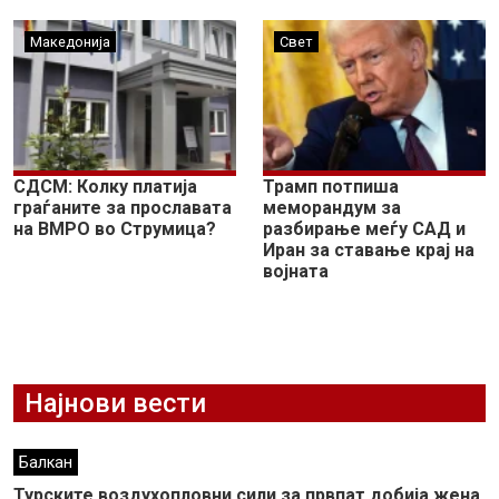
Македонија
Свет
СДСМ: Колку платија
Трамп потпиша
граѓаните за прославата
меморандум за
на ВМРО во Струмица?
разбирање меѓу САД и
Иран за ставање крај на
војната
Најнови вести
Балкан
Турските воздухопловни сили за првпат добија жена