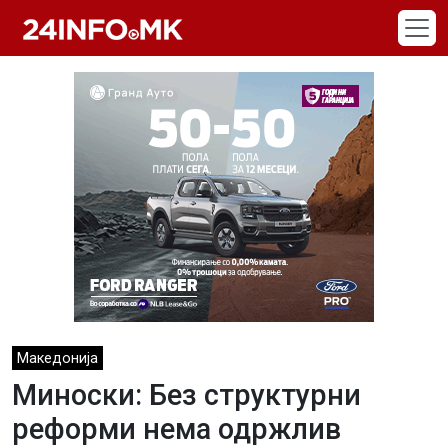
Skip to main content
Македонија
Миноски: Без структурни
реформи нема одржлив