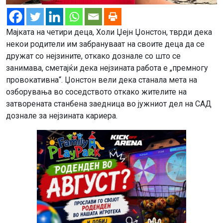
Мајката на четири деца, Холи Џејн Џонстон, тврди дека
некои родители им забрануваат на своите деца да се
дружат со нејзините, откако дознале со што се
занимава, сметајќи дека нејзината работа е „премногу
провокативна“. Џонстон вели дека станала мета на
озборувања во соседството откако жителите на
затворената станбена заедница во јужниот дел на САД
дознале за нејзината кариера.