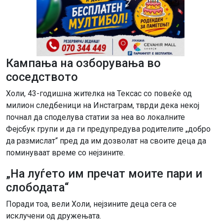
Кампања на озборувања во
соседството
Холи, 43-годишна жителка на Тексас со повеќе од
милион следбеници на Инстаграм, тврди дека некој
почнал да споделува статии за неа во локалните
Фејсбук групи и да ги предупредува родителите „добро
да размислат“ пред да им дозволат на своите деца да
поминуваат време со нејзините.
„На луѓето им пречат моите пари и
слободата“
Поради тоа, вели Холи, нејзините деца сега се
исклучени од дружењата.