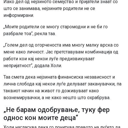
Иако дел од нејзиното семејство и пријатели знаат со
што се занимава, нејзините родители не се
информирани.
„Моите родители се многу старомодни и не би го
разбрале тоа“, рекла таа.
„Голем дел од огорченоста има многу малку врска со
мене како личност. Јас претставувам комбинација од
работи кои кај некои луѓе предизвикуваат
непријатност“, додала Холи.
Таа смета дека нејзината финансиска независност и
лична слобода кај некои луѓе делуваат заканувачки, па
таквиот начин на живот го доживуваат како
вознемирувачки, а не како нешто што охрабрува.
„Не барам одобрување, туку фер
однос кон моите деца“
Холи нагласува дека го почитува правото на луѓето да