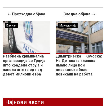
Претходна објава
Следна објава
Балкан
Македонија
Разбиена криминална
Димитриеска – Кочоска:
организација во Грција
На Детската клиника
што крадела струја и
имало лица кои
нанела штета од над
незаконски биле
девет милиони евра
повикани на работа
Најнови вести