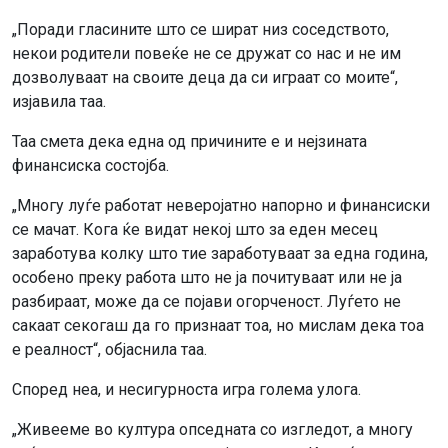
„Поради гласините што се шират низ соседството,
некои родители повеќе не се дружат со нас и не им
дозволуваат на своите деца да си играат со моите“,
изјавила таа.
Таа смета дека една од причините е и нејзината
финансиска состојба.
„Многу луѓе работат неверојатно напорно и финансиски
се мачат. Кога ќе видат некој што за еден месец
заработува колку што тие заработуваат за една година,
особено преку работа што не ја почитуваат или не ја
разбираат, може да се појави огорченост. Луѓето не
сакаат секогаш да го признаат тоа, но мислам дека тоа
е реалност“, објаснила таа.
Според неа, и несигурноста игра голема улога.
„Живееме во култура опседната со изгледот, а многу