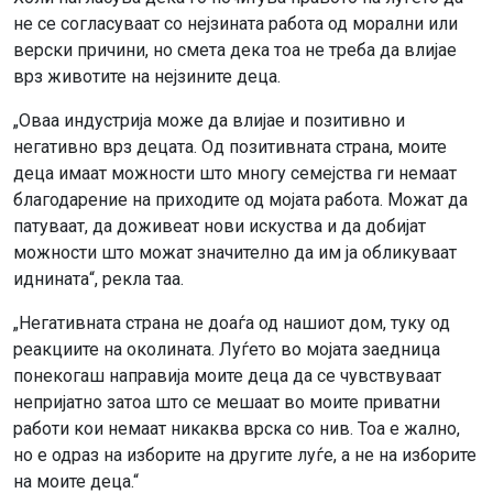
не се согласуваат со нејзината работа од морални или
верски причини, но смета дека тоа не треба да влијае
врз животите на нејзините деца.
„Оваа индустрија може да влијае и позитивно и
негативно врз децата. Од позитивната страна, моите
деца имаат можности што многу семејства ги немаат
благодарение на приходите од мојата работа. Можат да
патуваат, да доживеат нови искуства и да добијат
можности што можат значително да им ја обликуваат
иднината“, рекла таа.
„Негативната страна не доаѓа од нашиот дом, туку од
реакциите на околината. Луѓето во мојата заедница
понекогаш направија моите деца да се чувствуваат
непријатно затоа што се мешаат во моите приватни
работи кои немаат никаква врска со нив. Тоа е жално,
но е одраз на изборите на другите луѓе, а не на изборите
на моите деца.“