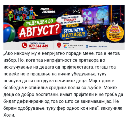
„Ако некому му е непријатно поради мене, тоа е негов
избор. Но, кога таа непријатност се претвора во
исклучување на децата од пријателствата, тогаш тоа
повеќе не е прашање на лични убедувања, туку
почнува да ги погодува невините деца. Мојот дом е
безбедна и стабилна средина полна со љубов. Моите
деца се добро воспитани, имаат пријатели и не треба да
бидат дефинирани од тоа со што се занимавам јас. Не
барам одобрување, туку фер однос кон нив“, заклучила
Холи.