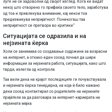
луѓе не се задоволни од својот изглед. Кога ќе видат
некој што отворено го прифаќа своето тело, заработува
од тоа и привлекува внимание, кај некои тоа
предизвикува непријатност. Понекогаш таа
непријатност се претвора во критики.“
Ситуацијата се одразила и на
нејзината ќерка
Холи се занимава со создавање содржини за возрасни
на интернет, а откако еден сосед почнал да шири
информации за нејзината работа, ситуацијата, како што
тврди, излегла од контрола.
Таа вели дека на крајот последиците ги почувствувала
и нејзината ќерка тинејџерка, на која ѝ било кажано
дека сосед контактирал со родителите на нејзините
пријатели за да разговара за интернет-кариерата на
нејзината мајка.