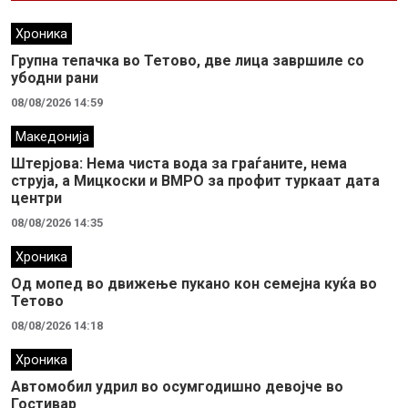
Хроника
Групна тепачка во Тетово, две лица завршиле со
убодни рани
08/08/2026 14:59
Македонија
Штерјова: Нема чиста вода за граѓаните, нема
струја, а Мицкоски и ВМРО за профит туркаат дата
центри
08/08/2026 14:35
Хроника
Од мопед во движење пукано кон семејна куќа во
Тетово
08/08/2026 14:18
Хроника
Автомобил удрил во осумгодишно девојче во
Гостивар