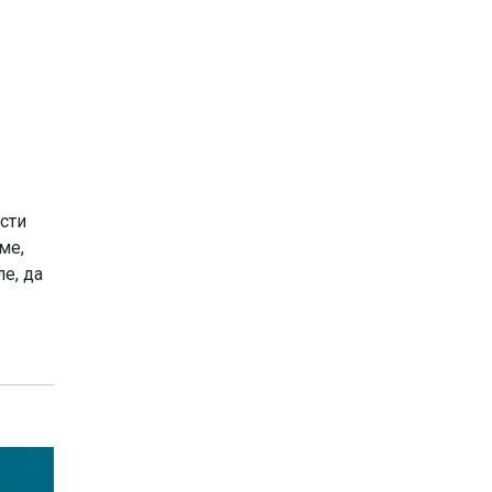
ости
ме,
ле, да