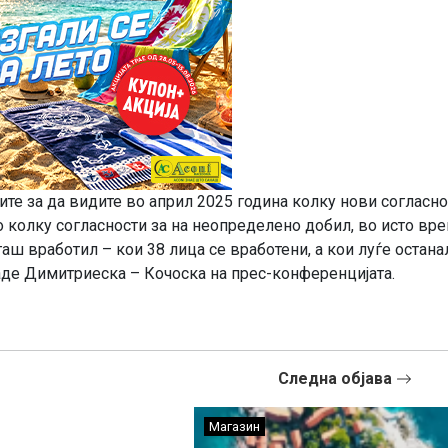
ите за да видите во април 2025 година колку нови согласн
о колку согласности за на неопределено добил, во исто вре
гаш вработил – кои 38 лица се вработени, а кои луѓе остана
аде Димитриеска – Кочоска на прес-конференцијата.
Следна објава
Магазин