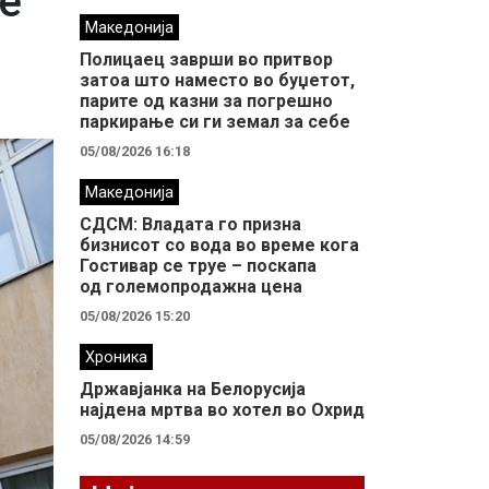
е
Македонија
Полицаец заврши во притвор
затоа што наместо во буџетот,
парите од казни за погрешно
паркирање си ги земал за себе
05/08/2026 16:18
Македонија
СДСМ: Владата го призна
бизнисот со вода во време кога
Гостивар се труе – поскапа
од големопродажна цена
05/08/2026 15:20
Хроника
Државјанка на Белорусија
најдена мртва во хотел во Охрид
05/08/2026 14:59