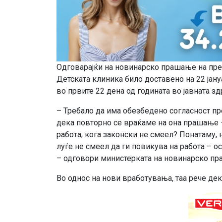
Одговарајќи на новинарско прашање на прес
Детската клиника било доставено на 22 јан
во првите 22 дена од годината во јавната зд
– Требало да има обезбедено согласност пр
дека повторно се враќаме на она прашање –
работа, кога законски не смеел? Понатаму,
луѓе не смеел да ги повикува на работа – ос
– одговори министерката на новинарско пр
Во однос на нови вработувања, таа рече дек