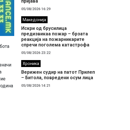
пријава
05/08/2026 16:29
Македонија
Искри од брусилица
предизвикаа пожар – брзата
реакција на пожарникарите
спречи поголема катастрофа
абота
05/08/2026 23:22
Хроника
значи
а
Верижен судир на патот Прилеп
– Битола, повредени осум лица
тие
година
05/08/2026 14:21