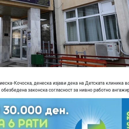
еска-Кочоска, денеска изјави дека на Детската клиника в
 обезбедена законска согласност за нивно работно ангажи