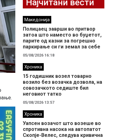
Најчитани вести
Македонија
Полицаец заврши во притвор
затоа што наместо во буџетот,
парите од казни за погрешно
паркирање си ги земал за себе
05/08/2026 16:18
Хроника
15 годишник возел товарно
возило без возачка дозвола, на
совозачкото седиште бил
о
неговиот татко
рање.
05/08/2026 13:57
Хроника
Уапсен возачот што возеше во
спротивна насока на автопатот
Скопје-Велес, следува кривична