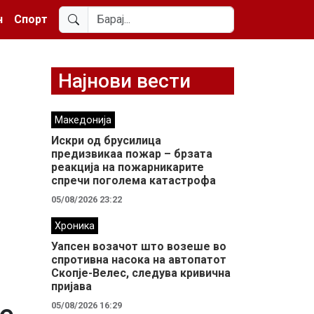
н
Спорт
Најнови вести
Македонија
Искри од брусилица
предизвикаа пожар – брзата
реакција на пожарникарите
спречи поголема катастрофа
05/08/2026 23:22
Хроника
Уапсен возачот што возеше во
спротивна насока на автопатот
Скопје-Велес, следува кривична
пријава
05/08/2026 16:29