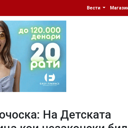
Вести
Магази
очоска: На Детската