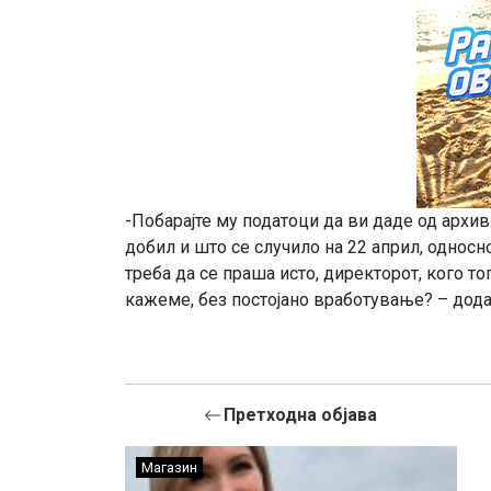
-Побарајте му податоци да ви даде од архив
добил и што се случило на 22 април, односн
треба да се праша исто, директорот, кого то
кажеме, без постојано вработување? – дод
Претходна објава
Магазин