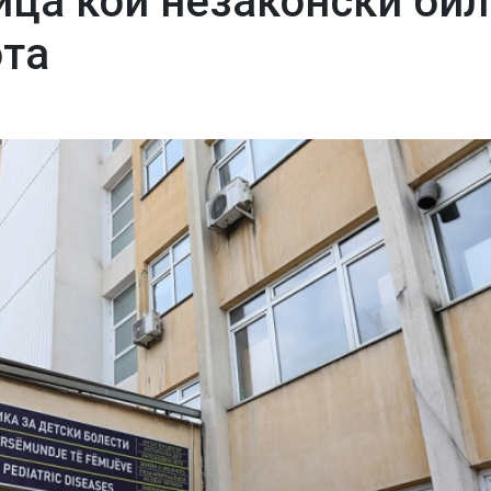
ица кои незаконски бил
ота