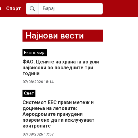
н
Спорт
Најнови вести
Економија
ФАО: Цените на храната во јули
највисоки во последните три
години
07/08/2026 18:14
Свет
Системот ЕЕС прави метеж и
доцнења на летовите:
Аеродромите принудени
повремено да ги исклучуваат
контролите
07/08/2026 17:57