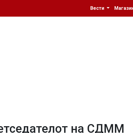
Вести
Магази
етседателот на СДММ