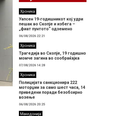
Хроника
Уапсен 19-годишникот кој удри
пешак во Скопје и избега –
„фиат пунтото“ одземено
06/08/2026 22:21
Хроника
Трагедија во Скопје, 19 годишно
момче загина во сообраќајка
07/08/2026 14:28
Хроника
Полицијата санкционира 222
моторџии за само шест часа, 14
приведени поради безобѕирно
возење
06/08/2026 20:25
Македонија