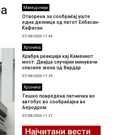
оа
Македонија
Отворена за сообраќај уште
една делница од патот Елбасан-
Ќафасан
07/08/2026 17:46
Хроника
Храбра реакција кај Камениот
мост: Двајца случајни минувачи
спасиле жена од Вардар
07/08/2026 17:29
Хроника
Тешко повредена патничка во
автобус во сообраќајка во
Аеродром
07/08/2026 17:27
Најчитани вести