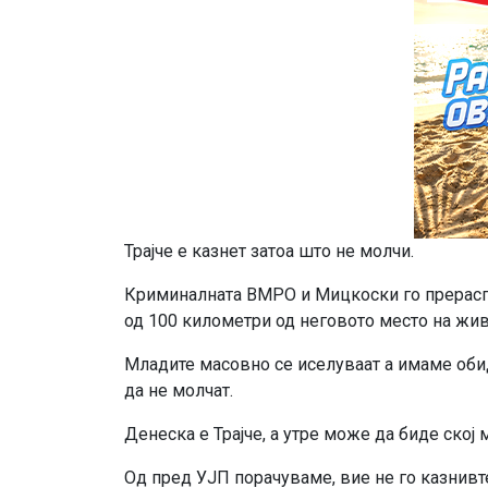
Трајче е казнет затоа што не молчи.
Криминалната ВМРО и Мицкоски го прерасп
од 100 километри од неговото место на жи
Младите масовно се иселуваат а имаме обид
да не молчат.
Денеска е Трајче, а утре може да биде ској м
Од пред УЈП порачуваме, вие не го казнивт