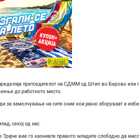
ределија претседателот на СДММ од Штип во Берово или 
веење до работното место.
и за замолчување на сите оние кои јавно зборуваат и изби
лад, секој од нас.
е Трајче вие го казнивте правото младите слободно да мисл