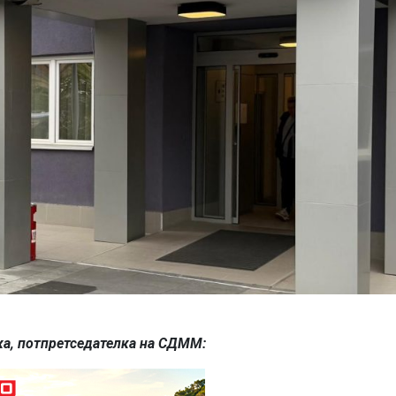
ка, потпретседателка на СДММ
: