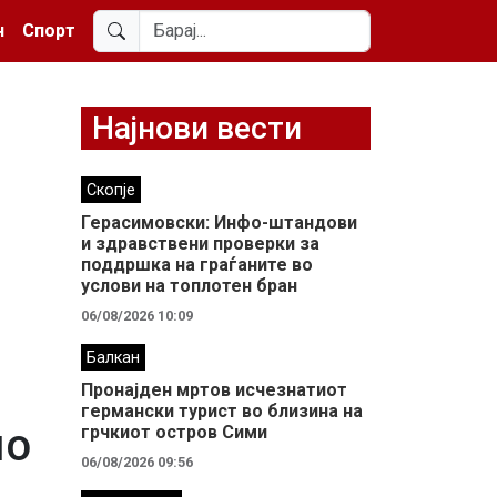
н
Спорт
Најнови вести
Скопје
Герасимовски: Инфо-штандови
и здравствени проверки за
поддршка на граѓаните во
услови на топлотен бран
06/08/2026 10:09
Балкан
Пронајден мртов исчезнатиот
германски турист во близина на
мо
грчкиот остров Сими
06/08/2026 09:56