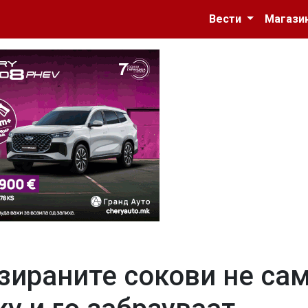
Вести
Магази
зираните сокови не са