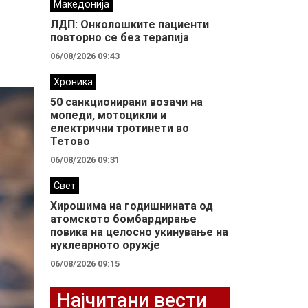
Македонија
ЛДП: Oнколошките пациенти
повторно се без терапија
06/08/2026 09:43
Хроника
50 санкционирани возачи на
мопеди, мотоцикли и
електрични тротинети во
Тетово
06/08/2026 09:31
Свет
Хирошима на годишнината од
атомското бомбардирање
повика на целосно укинување на
нуклеарното оружје
06/08/2026 09:15
Најчитани вести