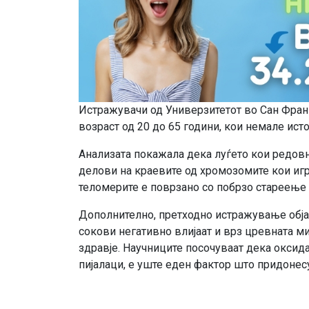
Истражувачи од Универзитетот во Сан Фран
возраст од 20 до 65 години, кои немале ист
Анализата покажала дека луѓето кои редовн
делови на краевите од хромозомите кои игр
теломерите е поврзано со побрзо стареење 
Дополнително, претходно истражување обј
сокови негативно влијаат и врз цревната 
здравје. Научниците посочуваат дека оксид
пијалаци, е уште еден фактор што придонес