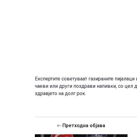
Експертите советуваат газираните пијалаци
чаеви или други поздрави напивки, со цел д
здравјето на долг рок.
Претходна објава