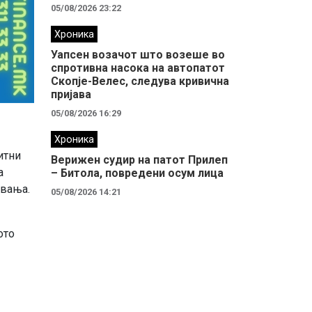
05/08/2026 23:22
Хроника
Уапсен возачот што возеше во
спротивна насока на автопатот
Скопје-Велес, следува кривична
пријава
05/08/2026 16:29
Хроника
итни
Верижен судир на патот Прилеп
а
– Битола, повредени осум лица
увања.
05/08/2026 14:21
ото