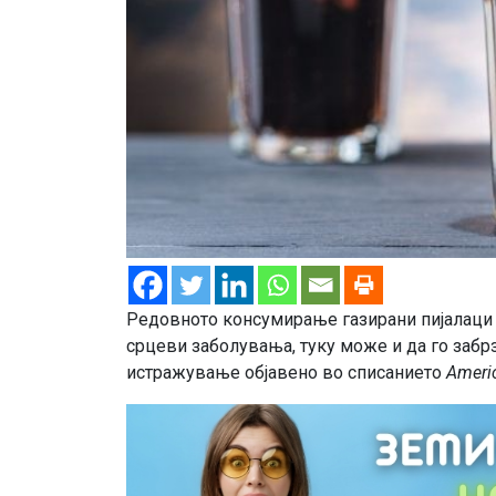
Редовното консумирање газирани пијалаци н
срцеви заболувања, туку може и да го забр
истражување објавено во списанието
Americ