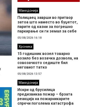
Македонија
Полицаец заврши во притвор
затоа што наместо во буџетот,
парите од казни за погрешно
паркирање си ги земал за себе
05/08/2026 16:18
Хроника
15 годишник возел товарно
возило без возачка дозвола, на
совозачкото седиште бил
неговиот татко
и
05/08/2026 13:57
о
Македонија
Искри од брусилица
предизвикаа пожар – брзата
реакција на пожарникарите
спречи поголема катастрофа