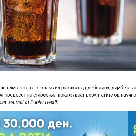
е само што го зголемува ризикот од дебелина, дијабетес 
за процесот на стареење, покажуваат резултатите од научн
an Journal of Public Health
.