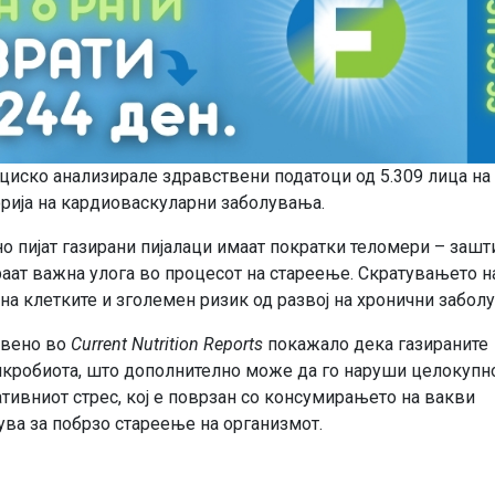
циско анализирале здравствени податоци од 5.309 лица на
орија на кардиоваскуларни заболувања.
о пијат газирани пијалаци имаат пократки теломери – зашт
аат важна улога во процесот на стареење. Скратувањето н
на клетките и зголемен ризик од развој на хронични забол
авено во
Current Nutrition Reports
покажало дека газираните
микробиота, што дополнително може да го наруши целокупн
ативниот стрес, кој е поврзан со консумирањето на вакви
ува за побрзо стареење на организмот.