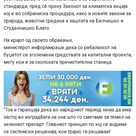
стандарди, пред сè преку Законот за климатска акција
кој е во собраниска процедура, како и новите закони за
природа, животна средина и заштита на Белчишко и
Студенчишко Блато.
На крајот од своето обраќање,
министерот информираше дека со ребалансот на
буџетот се зголемени средствата за капитални проекти,
меѓу кои и за скопската пречистителна станица.
“Тоа е гаранција дека во наредниот период нема да има
застој во изградбата на она што го сметаме за темел на
зелениот пресврт. Главниот принцип по кој се водиме
се системски решенија, кои трајно ги решаваат