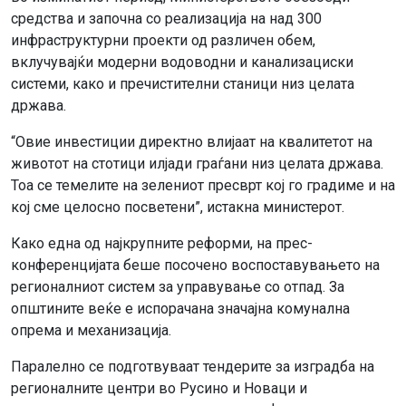
средства и започна со реализација на над 300
инфраструктурни проекти од различен обем,
вклучувајќи модерни водоводни и канализациски
системи, како и пречистителни станици низ целата
држава.
“Овие инвестиции директно влијаат на квалитетот на
животот на стотици илјади граѓани низ целата држава.
Тоа се темелите на зелениот пресврт кој го градиме и на
кој сме целосно посветени”, истакна министерот.
Како една од најкрупните реформи, на прес-
конференцијата беше посочено воспоставувањето на
регионалниот систем за управување со отпад. За
општините веќе е испорачана значајна комунална
опрема и механизација.
Паралелно се подготвуваат тендерите за изградба на
регионалните центри во Русино и Новаци и