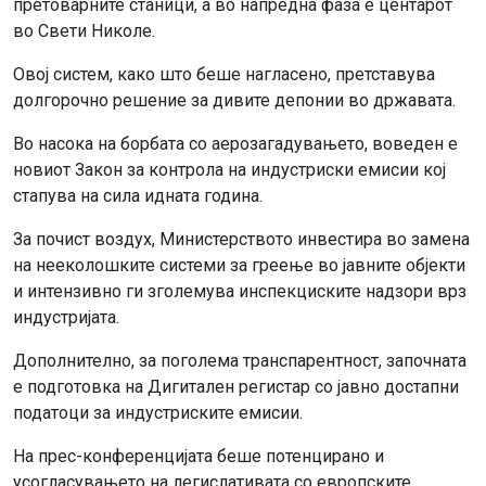
претоварните станици, а во напредна фаза е центарот
во Свети Николе.
Овој систем, како што беше нагласено, претставува
долгорочно решение за дивите депонии во државата.
Во насока на борбата со аерозагадувањето, воведен е
новиот Закон за контрола на индустриски емисии кој
стапува на сила идната година.
За почист воздух, Министерството инвестира во замена
на нееколошките системи за греење во јавните објекти
и интензивно ги зголемува инспекциските надзори врз
индустријата.
Дополнително, за поголема транспарентност, започната
е подготовка на Дигитален регистар со јавно достапни
податоци за индустриските емисии.
На прес-конференцијата беше потенцирано и
усогласувањето на легислативата со европските