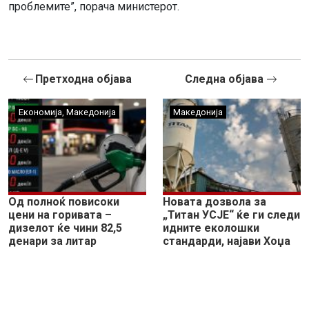
проблемите”, порача министерот.
Претходна објава
Следна објава
Економија
,
Македонија
Македонија
Од полноќ повисоки
Новата дозвола за
цени на горивата –
„Титан УСЈЕ“ ќе ги следи
дизелот ќе чини 82,5
идните еколошки
денари за литар
стандарди, најави Хоџа