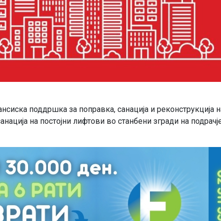
нсиска поддршка за поправка, санација и реконструкција н
анација на постојни лифтови во станбени згради на подрачј