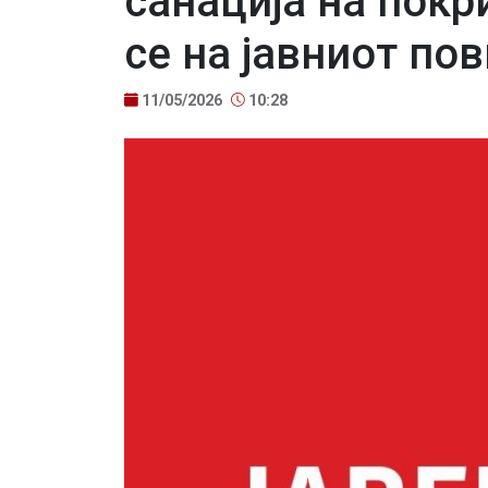
санација на покр
се на јавниот по
11/05/2026
10:28