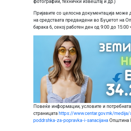
фотографии, технички извештај и др.)
Пријавите со целосна документација може д
на средствата предвидени во Буџетот на Оп
барака 6, секој работен ден од 9:00 до 15:00
Повеќе информации, условите и потребната 
страницата
https://www.centar.gov.mk/medija/
poddrshka-za-popravka-i-sanacijaна
Општина Ц