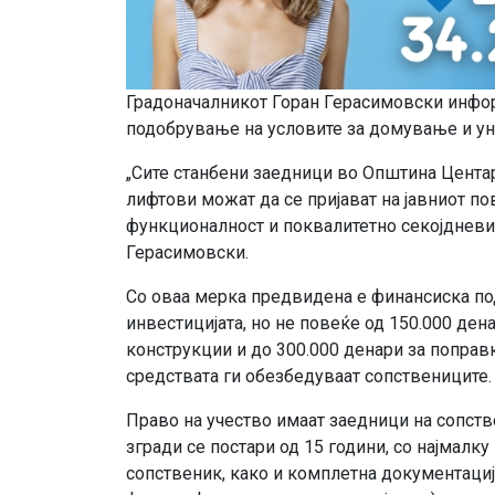
Градоначалникот Горан Герасимовски инфо
подобрување на условите за домување и ун
„Сите станбени заедници во Општина Центар
лифтови можат да се пријават на јавниот п
функционалност и поквалитетно секојдневие
Герасимовски.
Со оваа мерка предвидена е финансиска по
инвестицијата, но не повеќе од 150.000 дена
конструкции и до 300.000 денари за поправк
средствата ги обезбедуваат сопствениците.
Право на учество имаат заедници на сопст
згради се постари од 15 години, со најмалк
сопственик, како и комплетна документациј