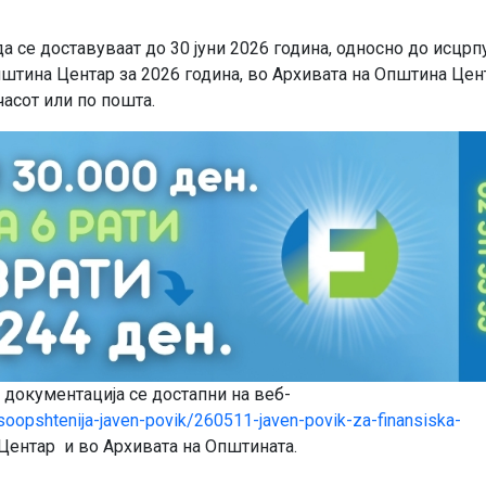
а се доставуваат до 30 јуни 2026 година, односно до исцр
штина Центар за 2026 година, во Архивата на Општина Цен
 часот или по пошта.
документација се достапни на веб-
soopshtenija-javen-povik/260511-javen-povik-za-finansiska-
ентар и во Архивата на Општината.