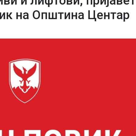
иви и лифтови, пријавет
вик на Општина Центар