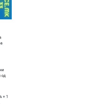
а
ра
вни
и од
% + 1
,