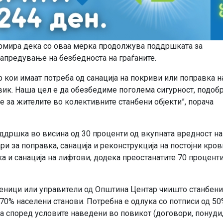
рмира дека со оваа мерка продолжува поддршката за
апредување на безбедноста на граѓаните.
 кои имаат потреба од санација на покриви или поправка н
овик. Наша цел е да обезбедиме поголема сигурност, подоб
 за жителите во колективните станбени објекти”, порача
ддршка во висина од 30 проценти од вкупната вредност на
ри за поправка, санација и реконструкција на постојни кро
а и санација на лифтови, додека преостанатите 70 процент
веници или управители од Општина Центар чиишто станбени
у 70% населени станови. Потребна е одлука со потписи од 50
а според условите наведени во повикот (договори, понуди