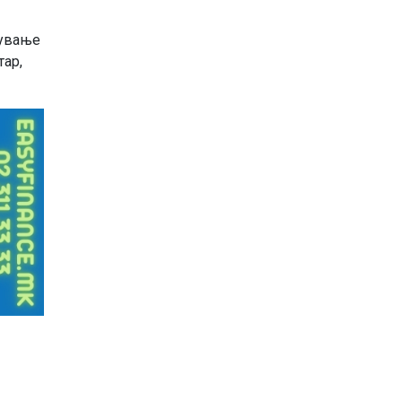
пување
тар,