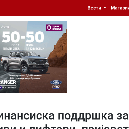
Вести
Магази
инансиска поддршка за