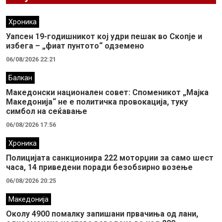
Хроника
Уапсен 19-годишникот кој удри пешак во Скопје и
избега – „фиат пунтото“ одземено
06/08/2026 22:21
Балкан
Македонски национален совет: Споменикот „Мајка
Македонија“ не е политичка провокација, туку
симбол на сеќавање
06/08/2026 17:56
Хроника
Полицијата санкционира 222 моторџии за само шест
часа, 14 приведени поради безобѕирно возење
06/08/2026 20:25
Македонија
Околу 4900 помалку запишани првачиња од лани,