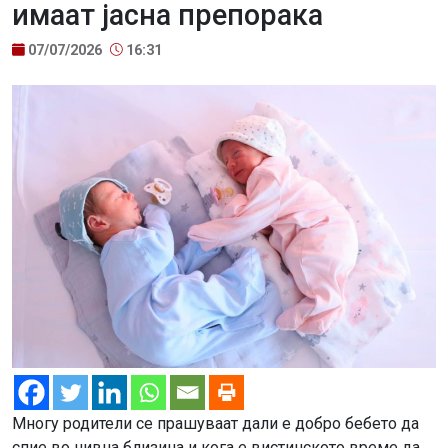
имаат јасна препорака
07/07/2026
16:31
Многу родители се прашуваат дали е добро бебето да
спие во нивна близина и кога е вистинското време да