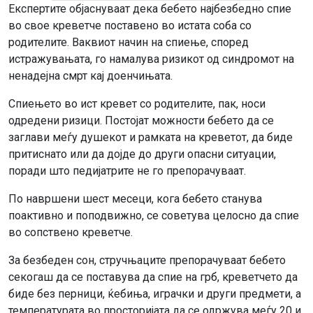
Експертите објаснуваат дека бебето најбезбедно спие
во свое креветче поставено во истата соба со
родителите. Ваквиот начин на спиење, според
истражувањата, го намалува ризикот од синдромот на
ненадејна смрт кај доенчињата.
Спиењето во ист кревет со родителите, пак, носи
одредени ризици. Постојат можности бебето да се
заглави меѓу душекот и рамката на креветот, да биде
притиснато или да дојде до други опасни ситуации,
поради што педијатрите не го препорачуваат.
По навршени шест месеци, кога бебето станува
поактивно и поподвижно, се советува целосно да спие
во сопствено креветче.
За безбеден сон, стручњаците препорачуваат бебето
секогаш да се поставува да спие на грб, креветчето да
биде без перници, ќебиња, играчки и други предмети, а
температурата во просторијата да се одржува меѓу 20 и