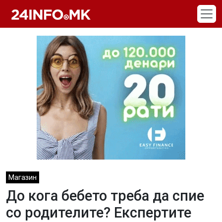
Skip to main content
Магазин
До кога бебето треба да спие
со родителите? Експертите