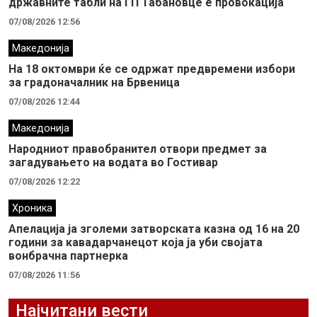
државните табли на ГП Табановце е провокација
07/08/2026 12:56
Македонија
На 18 октомври ќе се одржат предвремени избори
за градоначалник на Брвеница
07/08/2026 12:44
Македонија
Народниот правобранител отвори предмет за
загадувањето на водата во Гостивар
07/08/2026 12:22
Хроника
Апелација ја зголеми затворската казна од 16 на 20
години за кавадарчанецот која ја уби својата
вонбрачна партнерка
07/08/2026 11:56
Најчитани вести