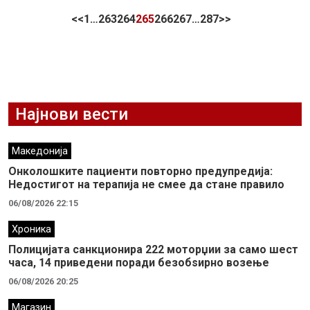
<<
1
…
263
264
265
266
267
…
287
>>
Најнови вести
Македонија
Онколошките пациенти повторно предупредија:
Недостигот на терапија не смее да стане правило
06/08/2026 22:15
Хроника
Полицијата санкционира 222 моторџии за само шест
часа, 14 приведени поради безобѕирно возење
06/08/2026 20:25
Магазин