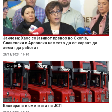
Јанчева: Хаос со јавниот превоз во Скопје,
Славевски и Арсовска наместо да се караат да
земат да работат
29/11/2024
16:10
Скопје
Блокирана е сметката на ЈСП