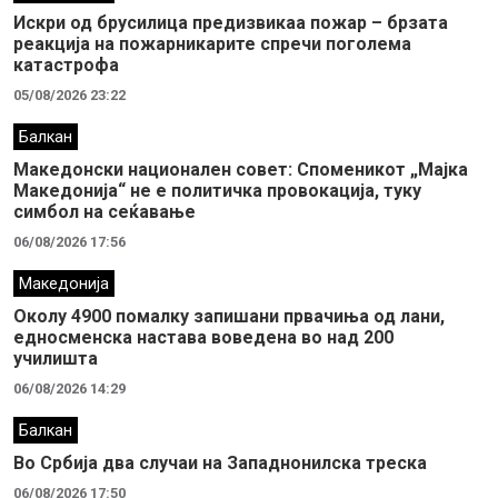
Искри од брусилица предизвикаа пожар – брзата
реакција на пожарникарите спречи поголема
катастрофа
05/08/2026 23:22
Балкан
Македонски национален совет: Споменикот „Мајка
Македонија“ не е политичка провокација, туку
симбол на сеќавање
06/08/2026 17:56
Македонија
Околу 4900 помалку запишани првачиња од лани,
едносменска настава воведена во над 200
училишта
06/08/2026 14:29
Балкан
Во Србија два случaи на Западнонилска треска
06/08/2026 17:50