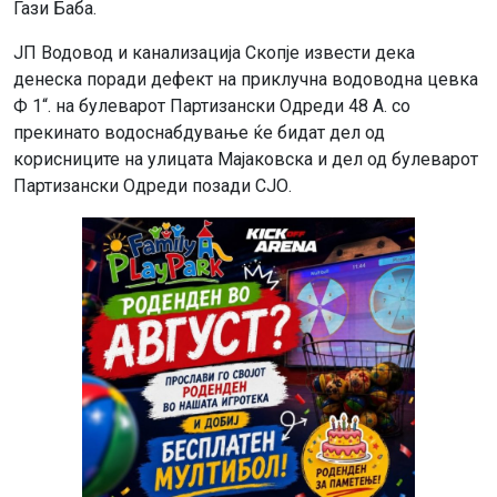
Гази Баба.
ЈП Водовод и канализација Скопје извести дека
денеска поради дефект на приклучна водоводна цевка
Ф 1“. на булеварот Партизански Одреди 48 А. со
прекинато водоснабдување ќе бидат дел од
корисниците на улицата Мајаковска и дел од булеварот
Партизански Одреди позади СЈО.