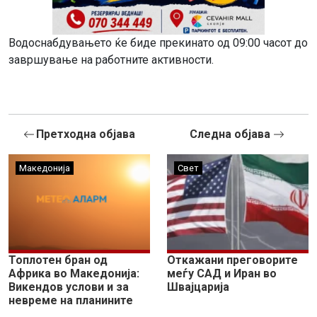
Водоснабдувањето ќе биде прекинато од 09:00 часот до
завршување на работните активности.
Претходна објава
Следна објава
Македонија
Свет
Топлотен бран од
Откажани преговорите
Африка во Македонија:
меѓу САД и Иран во
Викендов услови и за
Швајцарија
невреме на планините