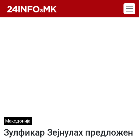
Skip to main content
Македонија
Зулфикар Зејнулах предложен