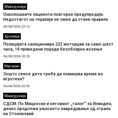
Македонија
Онколошките пациенти повторно предупредија:
Недостигот на терапија не смее да стане правило
06/08/2026 22:15
Хроника
Полицијата санкционира 222 моторџии за само шест
часа, 14 приведени поради безобѕирно возење
06/08/2026 20:25
Магазин
Зошто секое дете треба да поминува време во
игротека?
06/08/2026 20:05
Македонија
СДСМ: По Мицкоски и неговиот „талог” за Илинден,
денес продолжи ужасното навредување од страна
на Стоилковиќ