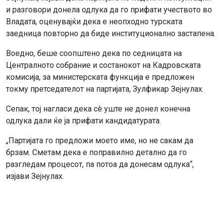
и разговори донела одлука да го прифати учеството во
Владата, оценувајќи дека е неопходно турската
заедница повторно да биде институционално застапена.
Воедно, беше соопштено дека по седницата на
Централното собрание и состанокот на Кадровската
комисија, за министерската функција е предложен
токму претседателот на партијата, Зулфикар Зејнулах.
Сепак, тој нагласи дека сè уште не донел конечна
одлука дали ќе ја прифати кандидатурата.
„Партијата го предложи моето име, но не сакам да
брзам. Сметам дека е поправилно детално да го
разгледам процесот, па потоа да донесам одлука“,
изјави Зејнулах.