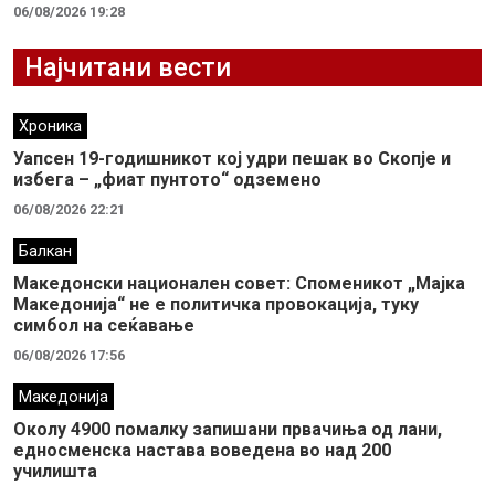
06/08/2026 19:28
Најчитани вести
Хроника
Уапсен 19-годишникот кој удри пешак во Скопје и
избега – „фиат пунтото“ одземено
06/08/2026 22:21
Балкан
Македонски национален совет: Споменикот „Мајка
Македонија“ не е политичка провокација, туку
симбол на сеќавање
06/08/2026 17:56
Македонија
Околу 4900 помалку запишани првачиња од лани,
едносменска настава воведена во над 200
училишта