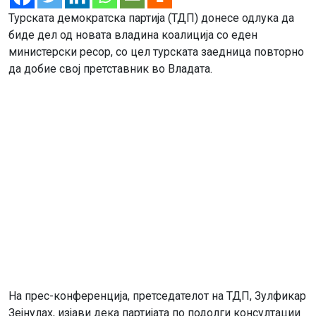
Турската демократска партија (ТДП) донесе одлука да
биде дел од новата владина коалиција со еден
министерски ресор, со цел турската заедница повторно
да добие свој претставник во Владата.
На прес-конференција, претседателот на ТДП, Зулфикар
Зејнулах, изјави дека партијата по подолги консултации