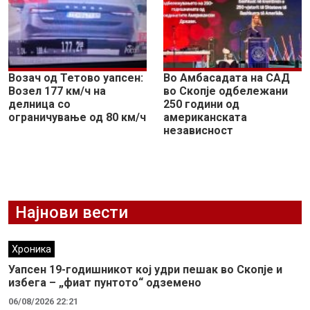
Возач од Тетово уапсен:
Во Амбасадата на САД
Возел 177 км/ч на
во Скопје одбележани
делница со
250 години од
ограничување од 80 км/ч
американската
независност
Најнови вести
Хроника
Уапсен 19-годишникот кој удри пешак во Скопје и
избега – „фиат пунтото“ одземено
06/08/2026 22:21