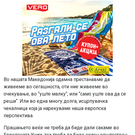
Во нашата Македонија одамна престанавме да
живееме во сегашноста, оти ние живееме во
очекување, во “уште малку“, или “само уште ова да се
реши“. Или во една многу долга, исцрпувачка
чекалница која ја нарекуваме наша европска
перспектива.
Прашањето веќе не треба да биде дали сакаме во
Европската Унија, тоа треба да биде силен општествен