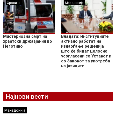
Хроника
Македонија
Мистериозна смрт на
Владата: Институциите
хрватски државјанин во
активно работат на
Неготино
изнаоѓање решенија
што ќе бидат целосно
усогласени со Уставот и
со Законот за употреба
на јазиците
Најнови вести
Македонија