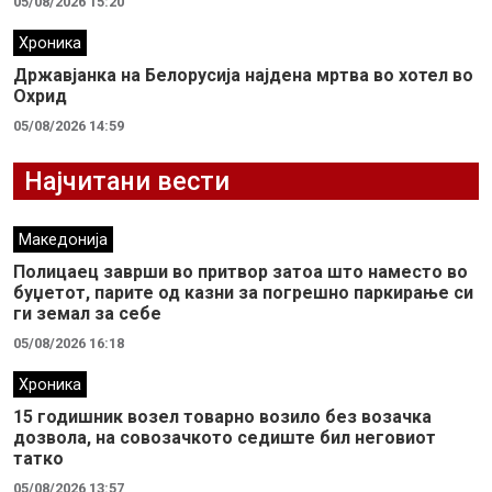
05/08/2026 15:20
Хроника
Државјанка на Белорусија најдена мртва во хотел во
Охрид
05/08/2026 14:59
Најчитани вести
Македонија
Полицаец заврши во притвор затоа што наместо во
буџетот, парите од казни за погрешно паркирање си
ги земал за себе
05/08/2026 16:18
Хроника
15 годишник возел товарно возило без возачка
дозвола, на совозачкото седиште бил неговиот
татко
05/08/2026 13:57