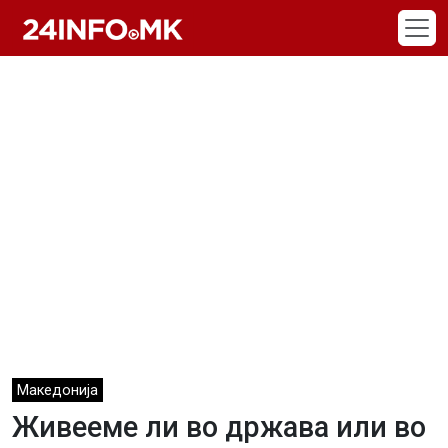
Skip to main content
Македонија
Живееме ли во држава или во