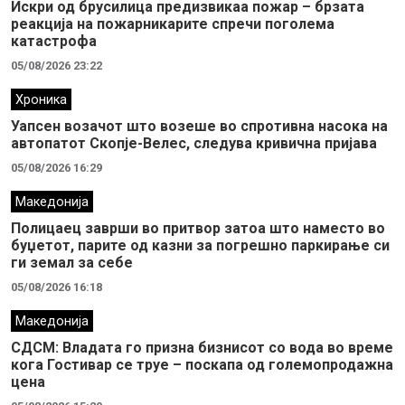
Искри од брусилица предизвикаа пожар – брзата
реакција на пожарникарите спречи поголема
катастрофа
05/08/2026 23:22
Хроника
Уапсен возачот што возеше во спротивна насока на
автопатот Скопје-Велес, следува кривична пријава
05/08/2026 16:29
Македонија
Полицаец заврши во притвор затоа што наместо во
буџетот, парите од казни за погрешно паркирање си
ги земал за себе
05/08/2026 16:18
Македонија
СДСМ: Владата го призна бизнисот со вода во време
кога Гостивар се труе – поскапа од големопродажна
цена