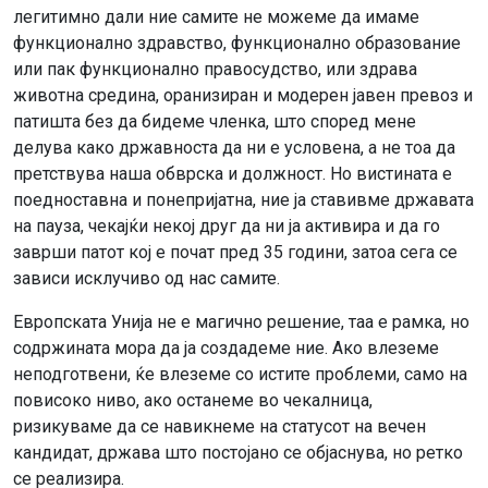
легитимно дали ние самите не можеме да имаме
функционално здравство, функционално образование
или пак функционално правосудство, или здрава
животна средина, оранизиран и модерен јавен превоз и
патишта без да бидеме членка, што според мене
делува како државноста да ни е условена, а не тоа да
претствува наша обврска и должност. Но вистината е
поедноставна и понепријатна, ние ја ставивме државата
на пауза, чекајќи некој друг да ни ја активира и да го
заврши патот кој е почат пред 35 години, затоа сега се
зависи исклучиво од нас самите.
Европската Унија не е магично решение, таа е рамка, но
содржината мора да ја создадеме ние. Ако влеземе
неподготвени, ќе влеземе со истите проблеми, само на
повисоко ниво, ако останеме во чекалница,
ризикуваме да се навикнеме на статусот на вечен
кандидат, држава што постојано се објаснува, но ретко
се реализира.