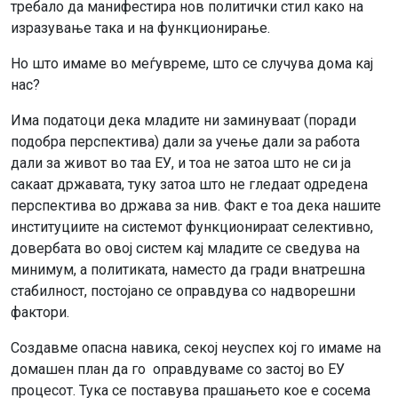
требало да манифестира нов политички стил како на
изразување така и на функционирање.
Но што имаме во меѓувреме, што се случува дома кај
нас?
Има податоци дека младите ни заминуваат (поради
подобра перспектива) дали за учење дали за работа
дали за живот во таа ЕУ, и тоа не затоа што не си ја
сакаат државата, туку затоа што не гледаат одредена
перспектива во држава за нив. Факт е тоа дека нашите
институциите на системот функционираат селективно,
довербата во овој систем кај младите се сведува на
минимум, а политиката, наместо да гради внатрешна
стабилност, постојано се оправдува со надворешни
фактори.
Создавме опасна навика, секој неуспех кој го имаме на
домашен план да го оправдуваме со застој во ЕУ
процесот. Тука се поставува прашањето кое е сосема