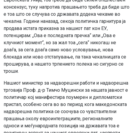
консензус, туку напротив прашањето треба да биде што
е тоа што се случува со државата додека чекаме во
чекална. Години наназад, секоја политичка гарнитура ја
продава истата приказна за нашиот пат кон ЕУ,
потенцирам: „Ова е последната пречка“ или „Ова е
клучниот момент“, но за жал тоа „сега“ никогаш не
доаѓа, за сега доаѓа само ново условување, нова
блокада или ново отстапување, па така чекалницата се
проширува, а нашето трпението полека но сигурно се
троши.
Нашиот министер за надворешни работи и надворешна
трговија Проф. д-р Тимчо Муцински за нашата јавност е
политичар кој манифестира поумерен и дипломатски
пристап, особено сега во во период кога македонската
надворешна политика се соочува со чувствителни
прашања околу евроинтеграциите, регионалните
односи и меѓународната позиција на државата тоа е
позитивен аспект за нашиот европски пат, наспроти