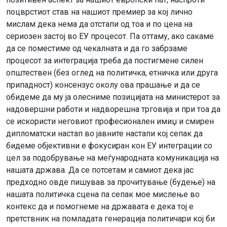
поцврстиот став на нашиот премиер за кој лично
мислам дека нема да отстапи од тоа и по цена на
сериозен застој во ЕУ процесот. Па оттаму, ако сакаме
да се поместиме од чекалната и да го забрзаме
процесот за интеграција треба да постигмене силен
општествен (без оглед на политичка, етничка или друга
припадност) консензус околу ова прашање и да се
обидеме да му ја олесниме позицијата на министерот за
надовершни работи и надворешна трговија и при тоа да
се искористи неговиот професионален имиџ и смирен
дипломатски настап во јавните настапи кој сепак да
бидеме објективни е фокусиран кон ЕУ интеграции со
цел за подобрување на меѓународната комуникација на
нашата држава. Да се потсетам и самиот дека јас
предходно овде пишував за прочитување (будење) на
нашата политичка сцена па сепак мое мислење во
контекс да и помогнеме на државата е дека тој е
претствник на помладата генерација политичари кој би