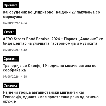
Хроника
Кај осуденик во „Идризово“ најдени 27 пакувања со
марихуана
07/08/2026 14:54
Скопје
AERO Street Food Festival 2026 – Паркот „Авионче“ ќе
биде центар на уличната гастрономија и музиката
07/08/2026 14:42
Хроника
Трагедија во Скопје, 19 годишно момче загина во
сообраќајка
07/08/2026 14:28
Хроника
Најдени тројца авганистански мигранти кај
Гевглеија, едниот имал прострелна рана од огнено
оружје