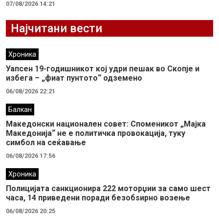
07/08/2026 14:21
Најчитани вести
Хроника
Уапсен 19-годишникот кој удри пешак во Скопје и
избега – „фиат пунтото“ одземено
06/08/2026 22:21
Балкан
Македонски национален совет: Споменикот „Мајка
Македонија“ не е политичка провокација, туку
симбол на сеќавање
06/08/2026 17:56
Хроника
Полицијата санкционира 222 моторџии за само шест
часа, 14 приведени поради безобѕирно возење
06/08/2026 20:25