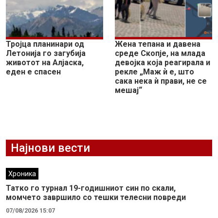
Тројца планинари од
Жена тепана и давена
Летонија го загубија
среде Скопје, на млада
животот на Алјаска,
девојка која реагирала и
еден е спасен
рекле „Маж ѝ е, што
сака нека ѝ прави, не се
мешај“
Најнови вести
Хроника
Татко го турнал 19-годишниот син по скали,
момчето завршило со тешки телесни повреди
07/08/2026 15:07