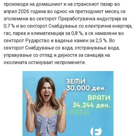
производи на домашниот и на странскиот пазар во
април 2026 година во однос на претходниот месец се
зголемени во секторот Преработувачка индустрија за
0,7 % и во секторот Снабдување со електрична енергија,
гас, пареа и климатизација за 0,8 %, а се намалени во
секторот Рударство и вадење камен за 2,5 %. Во
секторот Снабдување со вода, отстранување вода,
управување со отпад и дејности за санација на
околината остануваат непроменети.