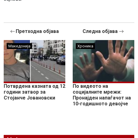
Претходна објава
Следна објава
Македонија
Хроника
Потврдена казната од 12
По видеото на
години затвор за
социјалните мрежи:
Стојанче Јовановски
Пронајден напаѓачот на
10-годишното девојче