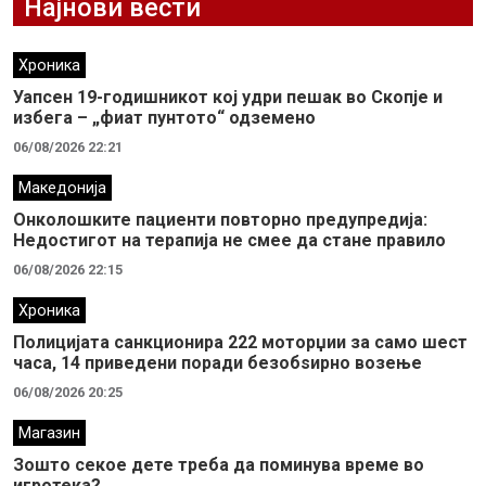
Најнови вести
Хроника
Уапсен 19-годишникот кој удри пешак во Скопје и
избега – „фиат пунтото“ одземено
06/08/2026 22:21
Македонија
Онколошките пациенти повторно предупредија:
Недостигот на терапија не смее да стане правило
06/08/2026 22:15
Хроника
Полицијата санкционира 222 моторџии за само шест
часа, 14 приведени поради безобѕирно возење
06/08/2026 20:25
Магазин
Зошто секое дете треба да поминува време во
игротека?