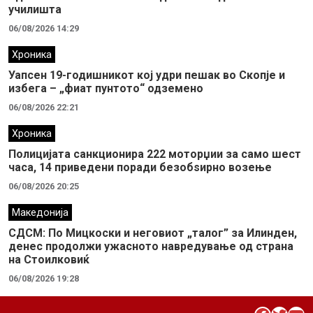
училишта
06/08/2026 14:29
Хроника
Уапсен 19-годишникот кој удри пешак во Скопје и
избега – „фиат пунтото“ одземено
06/08/2026 22:21
Хроника
Полицијата санкционира 222 моторџии за само шест
часа, 14 приведени поради безобѕирно возење
06/08/2026 20:25
Македонија
СДСМ: По Мицкоски и неговиот „талог” за Илинден,
денес продолжи ужасното навредување од страна
на Стоилковиќ
06/08/2026 19:28