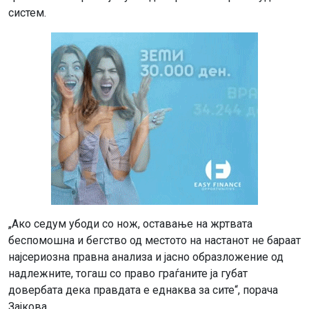
систем.
„Ако седум убоди со нож, оставање на жртвата
беспомошна и бегство од местото на настанот не бараат
најсериозна правна анализа и јасно образложение од
надлежните, тогаш со право граѓаните ја губат
довербата дека правдата е еднаква за сите“, порача
Зајкова.