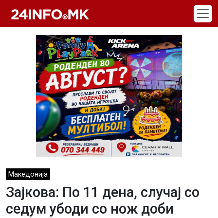
Skip to main content
Македонија
Зајкова: По 11 дена, случај со
седум убоди со нож доби