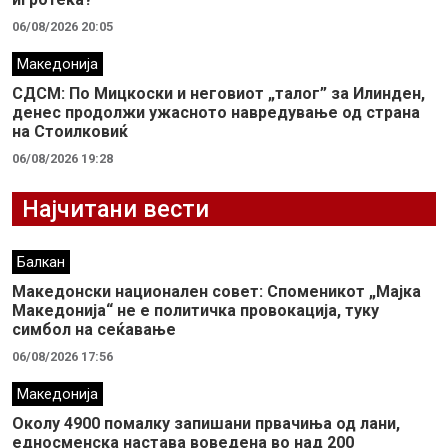
06/08/2026 20:05
Македонија
СДСМ: По Мицкоски и неговиот „талог” за Илинден,
денес продолжи ужасното навредување од страна
на Стоилковиќ
06/08/2026 19:28
Најчитани вести
Балкан
Македонски национален совет: Споменикот „Мајка
Македонија“ не е политичка провокација, туку
симбол на сеќавање
06/08/2026 17:56
Македонија
Околу 4900 помалку запишани првачиња од лани,
едносменска настава воведена во над 200