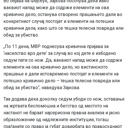
Во објава на Фејсбук, Зајкова посочува дека иако
ваквиот напад може да содржи елементи на ова
кривично дело, останува отворено прашањето дали во
конкретниот случај постојат и елементи на потешки
кривични дела, како што се тешка телесна повреда или
обид за убиство.
„По 11 дена, МВР поднесува кривична пријава за
‘насилство врз дете’ за случај во кој дете е избодено
седум пати со нож. Да, ваквиот напад може да содржи
елементи на ова кривично дело, но вистинското
прашање е дали истовремено постојат и елементи на
потешко кривично дело – тешка телесна повреда или
обид за убиство“, наведува Зајкова.
Таа додава дека доколку седум убоди со нож, оставање
на жртвата беспомошна и бегство од местото на
настанот не бараат најсериозна правна анализа и јасно
образложение од надлежните институции, тогаш
граѓаните со право ја губат довербата во правосудниот