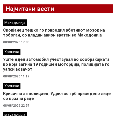
Најчитани вести
Македонија
Скопјанец тешко го повредил рбетниот мозок на
тобоган, со владин авион вратен во Македонија
08/08/2026 17:00
Хроника
Уште еден автомобил учествувал во сообраќајката
во која загина 19 годишен моторџија, полицијата го
уапси возачот
08/08/2026 11:17
Хроника
Кривична за полицаец: Удрил во грб приведено лице
со врзани раце
08/08/2026 22:57
Македонија