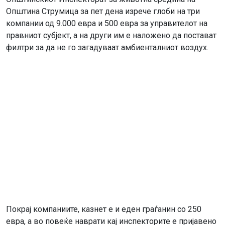
Општина Струмица за пет дена изрече глоби на три
компании од 9.000 евра и 500 евра за управителот на
правниот субјект, а на други им е наложено да постават
филтри за да не го загадуваат амбиенталниот воздух.
Покрај компаниите, казнет е и еден граѓанин со 250
евра, а во повеќе наврати кај инспекторите е пријавено