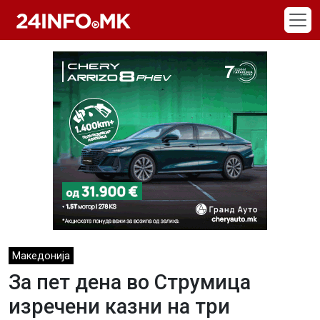
Skip to main content
Македонија
За пет дена во Струмица
изречени казни на три