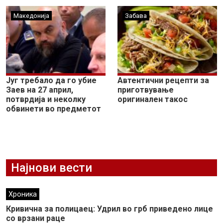
Македонија
Забава
Југ требало да го убие
Автентични рецепти за
Заев на 27 април,
приготвување
потврдија и неколку
оригинален такос
обвинети во предметот
Најнови вести
Хроника
Кривична за полицаец: Удрил во грб приведено лице
со врзани раце