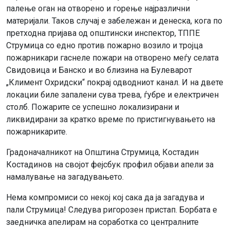
палење оган на отворено и горење најразлични
материјали. Таков случај е забележан и денеска, кога по
претходна пријава од општински инспектор, ТППЕ
Струмица со едно против пожарно возило и тројца
пожарникари гаснеле пожари на отворено меѓу селата
Свидовица и Банско и во близина на Булеварот
„Климент Охридски“ покрај одводниот канал. И на двете
локации биле запалени сува трева, ѓубре и електричен
столб. Пожарите се успешно локализирани и
ликвидирани за кратко време по пристигнувањето на
пожарникарите.
Градоначалникот на Општина Струмица, Костадин
Костадинов на својот фејсбук профил објави апели за
намалување на загадувањето.
Нема компромиси со некој кој сака да ја загадува и
пали Струмица! Следува ригорозен пристап. Борбата е
заедничка апелирам на соработка со централните