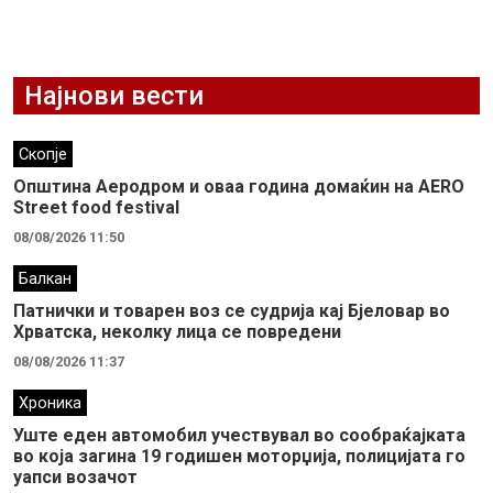
Најнови вести
Скопје
Општина Аеродром и оваа година домаќин на AERO
Street food festival
08/08/2026 11:50
Балкан
Патнички и товарен воз се судрија кај Бјеловар во
Хрватска, неколку лица се повредени
08/08/2026 11:37
Хроника
Уште еден автомобил учествувал во сообраќајката
во која загина 19 годишен моторџија, полицијата го
уапси возачот