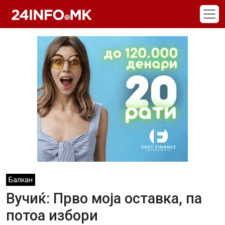
Skip to main content
Балкан
Вучиќ: Прво моја оставка, па
потоа избори