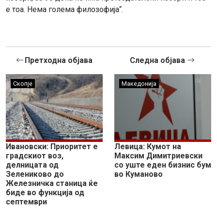
е тоа. Нема голема филозофија“.
Претходна објава
Следна објава
Скопје
Македонија
Ивановски: Приоритет е
Левица: Кумот на
градскиот воз,
Максим Димитриевски
делницата од
со уште еден бизнис бум
Зелениково до
во Куманово
Железничка станица ќе
биде во функција од
септември