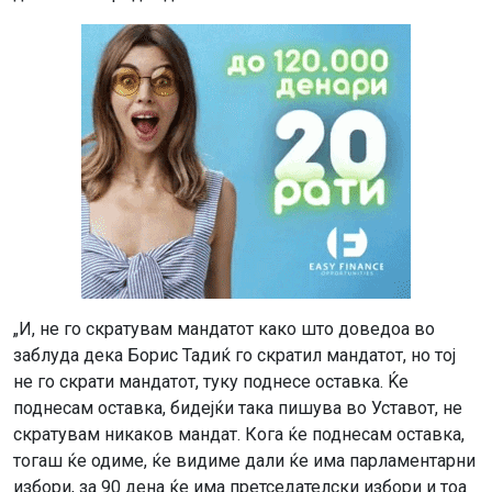
„И, не го скратувам мандатот како што доведоа во
заблуда дека Борис Тадиќ го скратил мандатот, но тој
не го скрати мандатот, туку поднесе оставка. Ќе
поднесам оставка, бидејќи така пишува во Уставот, не
скратувам никаков мандат. Кога ќе поднесам оставка,
тогаш ќе одиме, ќе видиме дали ќе има парламентарни
избори, за 90 дена ќе има претседателски избори и тоа