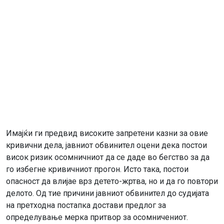
Имајќи ги предвид високите запретени казни за овие
кривични дела, јавниот обвинител оцени дека постои
висок ризик осомничниот да се даде во бегство за да
го избегне кривичниот прогон. Исто така, постои
опасност да влијае врз детето-жртва, но и да го повтори
делото. Од тие причини јавниот обвинител до судијата
на претходна постапка достави предлог за
определување мерка притвор за осомничениот.