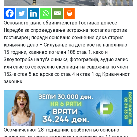
Основното јавно обвинителство Гостивар донесе
Наредба за спроведување истражна постапка против
гостиварец поради основано сомнение дека сторил
кривично дело – Силување на дете кое не наполнило
15 години, казниво по член 188 став 1, како и
Злоупотреба на туѓа снимка, фотографија, аудио запис
или спис со сексуално експлицитна содржина по член
152-а став 5 во врска со став 4 и став 1 од Кривичниот
законик.
Осомничениот 28-годишник, вработен во основно