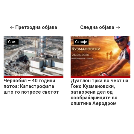
Претходна објава
Следна објава
Свет
Скопје
Чернобил – 40 години
Дуатлон трка во чест на
потоа: Катастрофата
Ѓоко Кузмановски,
што го потресе светот
затворени дел од
сообраќајниците во
општина Аеродром