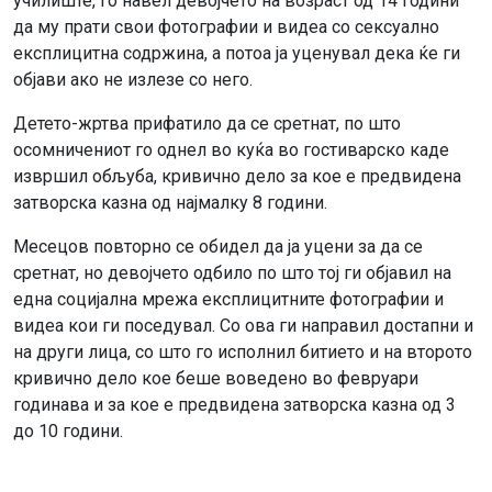
училиште, го навел девојчето на возраст од 14 години
да му прати свои фотографии и видеа со сексуално
експлицитна содржина, а потоа ја уценувал дека ќе ги
објави ако не излезе со него.
Детето-жртва прифатило да се сретнат, по што
осомничениот го однел во куќа во гостиварско каде
извршил обљуба, кривично дело за кое е предвидена
затворска казна од најмалку 8 години.
Месецов повторно се обидел да ја уцени за да се
сретнат, но девојчето одбило по што тој ги објавил на
една социјална мрежа експлицитните фотографии и
видеа кои ги поседувал. Со ова ги направил достапни и
на други лица, со што го исполнил битието и на второто
кривично дело кое беше воведено во февруари
годинава и за кое е предвидена затворска казна од 3
до 10 години.