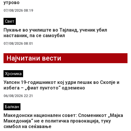
утрово
07/08/2026 08:19
Свет
Пукање во училиште во Тајланд, ученик убил
наставник, па се самоубил
07/08/2026 08:01
Најчитани вести
Хроника
Уапсен 19-годишникот кој удри пешак во Скопје и
избега – „фиат пунтото“ одземено
06/08/2026 22:21
Балкан
Македонски национален совет: Споменикот „Мајка
Македонија“ не е политичка провокација, туку
симбол на сеќавање