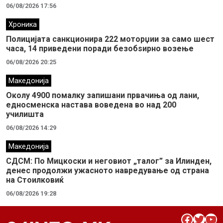
06/08/2026 17:56
Хроника
Полицијата санкционира 222 моторџии за само шест
часа, 14 приведени поради безобѕирно возење
06/08/2026 20:25
Македонија
Околу 4900 помалку запишани првачиња од лани,
едносменска настава воведена во над 200
училишта
06/08/2026 14:29
Македонија
СДСМ: По Мицкоски и неговиот „талог” за Илинден,
денес продолжи ужасното навредување од страна
на Стоилковиќ
06/08/2026 19:28
Facebook
Twitter
YouTube