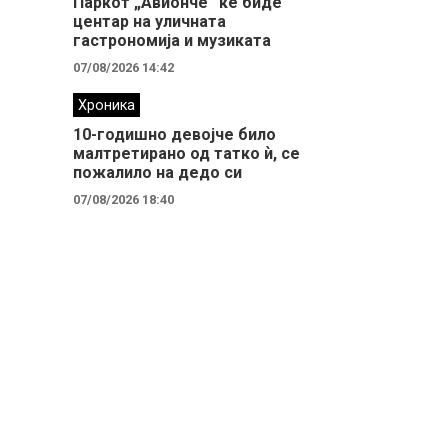
Паркот „Авионче“ ќе биде
центар на уличната
гастрономија и музиката
07/08/2026 14:42
Хроника
10-годишно девојче било
малтретирано од татко ѝ, се
пожалило на дедо си
07/08/2026 18:40