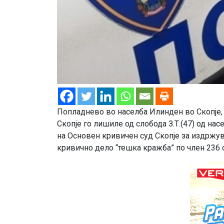
Попладнево во населба Илинден во Скопје,
Скопје го лишиле од слобода З.Т.(47) од на
на Основен кривичен суд Скопје за издржув
кривично дело “тешка кражба” по член 236 