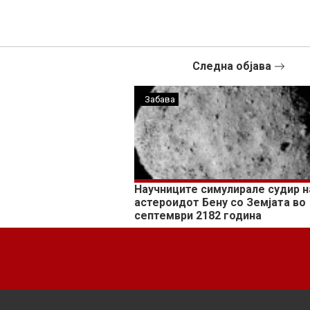
Следна објава
Забава
Научниците симулирале судир н
астероидот Бену со Земјата во
септември 2182 година