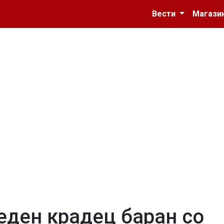
Вести
Магази
еден крадец баран со