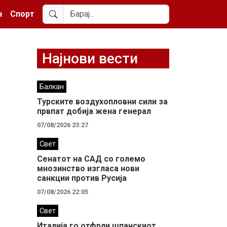
н
Спорт
Најнови вести
Балкан
Турските воздухопловни сили за
првпат добија жена генерал
07/08/2026 23:27
Свет
Сенатот на САД со големо
мнозинство изгласа нови
санкции против Русија
07/08/2026 22:05
Свет
Италија го отфрли шпанскиот