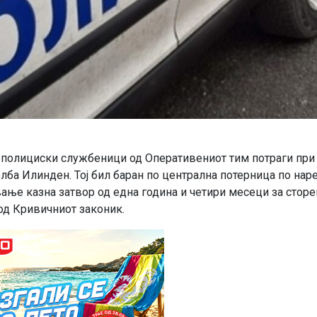
 полициски службеници од Оперативениот тим потраги при
селба Илинден. Тој бил баран по централна потерница по нар
ање казна затвор од една година и четири месеци за сторе
од Кривичниот законик.