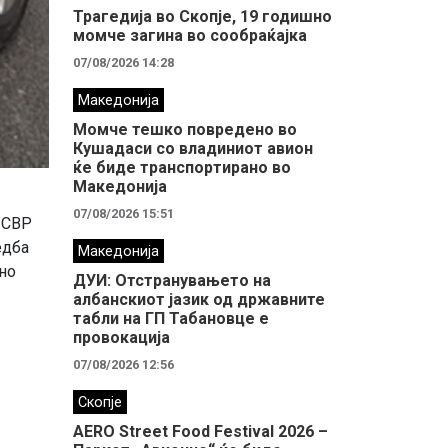
Трагедија во Скопје, 19 годишно
момче загина во сообраќајка
07/08/2026 14:28
Македонија
Момче тешко повредено во
Кушадаси со владиниот авион
ќе биде транспортирано во
Македонија
07/08/2026 15:51
 СВР
едба
Македонија
но
ДУИ: Отстранувањето на
албанскиот јазик од државните
табли на ГП Табановце е
провокација
07/08/2026 12:56
Скопје
AERO Street Food Festival 2026 –