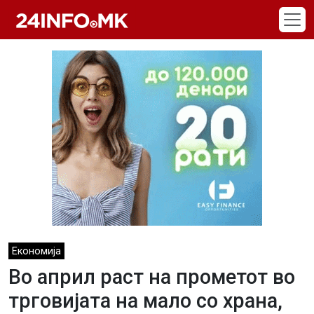
Skip to main content
Економија
Во април раст на прометот во
трговијата на мало со храна,