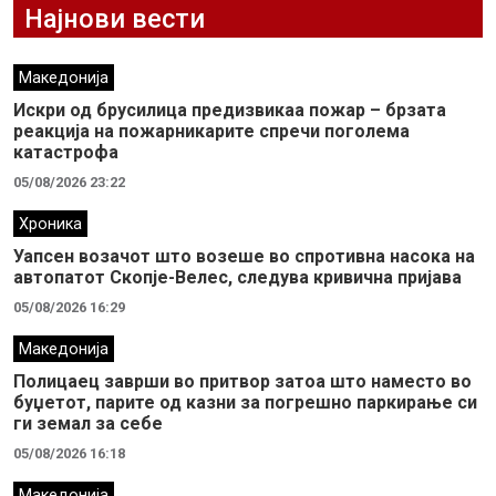
Најнови вести
Македонија
Искри од брусилица предизвикаа пожар – брзата
реакција на пожарникарите спречи поголема
катастрофа
05/08/2026 23:22
Хроника
Уапсен возачот што возеше во спротивна насока на
автопатот Скопје-Велес, следува кривична пријава
05/08/2026 16:29
Македонија
Полицаец заврши во притвор затоа што наместо во
буџетот, парите од казни за погрешно паркирање си
ги земал за себе
05/08/2026 16:18
Македонија