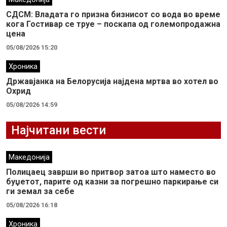
СДСМ: Владата го призна бизнисот со вода во време
кога Гостивар се труе – поскапа од големопродажна
цена
05/08/2026 15:20
Хроника
Државјанка на Белорусија најдена мртва во хотел во
Охрид
05/08/2026 14:59
Најчитани вести
Македонија
Полицаец заврши во притвор затоа што наместо во
буџетот, парите од казни за погрешно паркирање си
ги земал за себе
05/08/2026 16:18
Хроника