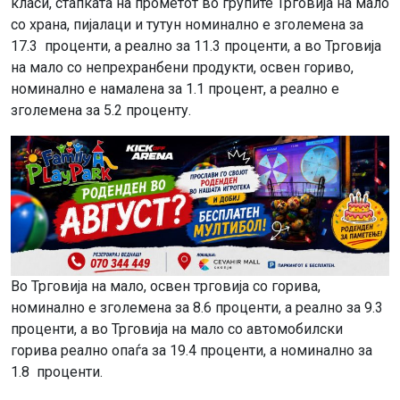
класи, стапката на прометот во групите Трговија на мало
со храна, пијалаци и тутун номинално е зголемена за
17.3 проценти, а реално за 11.3 проценти, а во Трговија
на мало со непрехранбени продукти, освен гориво,
номинално е намалена за 1.1 процент, а реално е
зголемена за 5.2 проценту.
Во Трговија на мало, освен трговија со горива,
номинално е зголемена за 8.6 проценти, а реално за 9.3
проценти, а во Трговија на мало со автомобилски
горива реално опаѓа за 19.4 проценти, а номинално за
1.8 проценти.