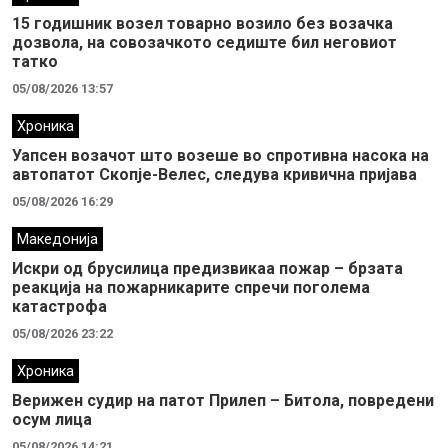
15 годишник возел товарно возило без возачка
дозвола, на совозачкото седиште бил неговиот
татко
05/08/2026 13:57
Хроника
Уапсен возачот што возеше во спротивна насока на
автопатот Скопје-Велес, следува кривична пријава
05/08/2026 16:29
Македонија
Искри од брусилица предизвикаа пожар – брзата
реакција на пожарникарите спречи поголема
катастрофа
05/08/2026 23:22
Хроника
Верижен судир на патот Прилеп – Битола, повредени
осум лица
05/08/2026 14:21