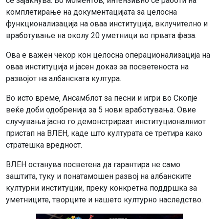
се зајакнува. Во моментов, интензивно се работи на
комплетирање на документацијата за целосна
функционализација на оваа институција, вклучително и
вработување на околу 20 уметници во првата фаза.
Ова е важен чекор кон целосна операционализација на
оваа институција и јасен доказ за посветеноста на
развојот на албанската култура.
Во исто време, Ансамблот за песни и игри во Скопјe
веќе доби одобренија за 5 нови вработувања. Овие
случувања јасно го демонстрираат институционалниот
пристап на ВЛЕН, каде што културата се третира како
стратешка вредност.
ВЛЕН останува посветена да гарантира не само
заштита, туку и понатамошен развој на албанските
културни институции, преку конкретна поддршка за
уметниците, творците и нашето културно наследство.