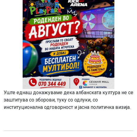
Уште еднаш докажуваме дека албанската култура не се
заштитува со зборови, туку со одлуки, со
институционална одговорност и јасна политичка визија.