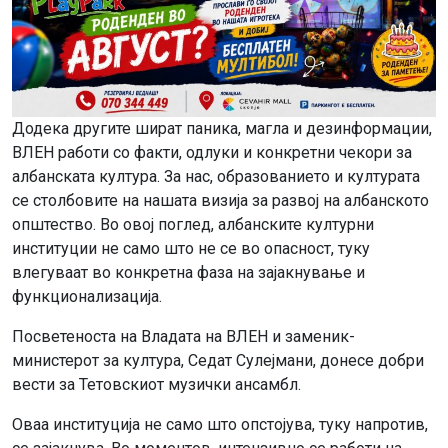
Додека другите шират паника, магла и дезинформации,
ВЛЕН работи со факти, одлуки и конкретни чекори за
албанската култура. За нас, образованието и културата
се столбовите на нашата визија за развој на албанското
општество. Во овој поглед, албанските културни
институции не само што не се во опасност, туку
влегуваат во конкретна фаза на зајакнување и
функционализација.
Посветеноста на Владата на ВЛЕН и заменик-
министерот за култура, Седат Сулејмани, донесе добри
вести за Тетовскиот музички ансамбл.
Оваа институција не само што опстојува, туку напротив,