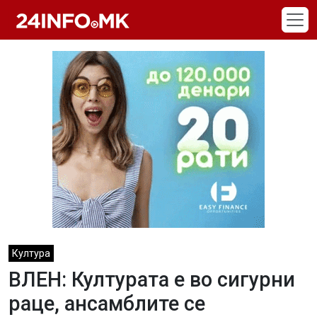
Skip to main content
Култура
ВЛЕН: Културата e во сигурни
раце, ансамблите се