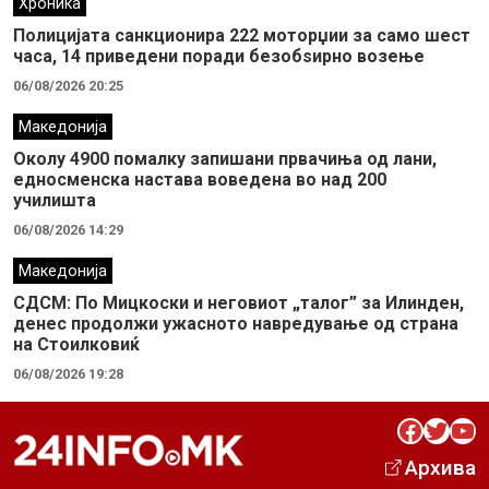
Хроника
Полицијата санкционира 222 моторџии за само шест
часа, 14 приведени поради безобѕирно возење
06/08/2026 20:25
Македонија
Околу 4900 помалку запишани првачиња од лани,
едносменска настава воведена во над 200
училишта
06/08/2026 14:29
Македонија
СДСМ: По Мицкоски и неговиот „талог” за Илинден,
денес продолжи ужасното навредување од страна
на Стоилковиќ
06/08/2026 19:28
Facebook
Twitter
YouTube
Архива