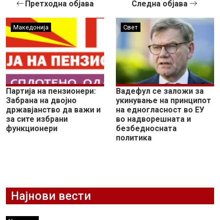
Претходна објава
Следна објава
Македонија
Свет
Партија на пензионери:
Вадефул се заложи за
Забрана на двојно
укинување на принципот
државјанство да важи и
на едногласност во ЕУ
за сите избрани
во надворешната и
функционери
безбедносната
политика
Најнови вести