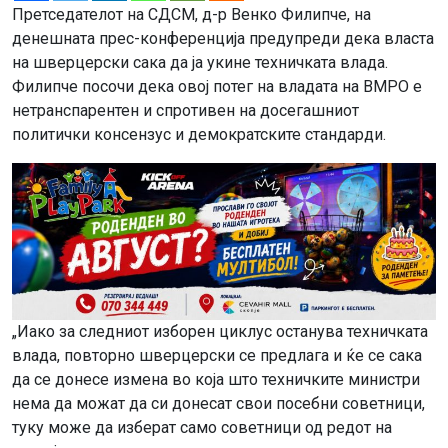
Претседателот на СДСМ, д-р Венко Филипче, на
денешната прес-конференција предупреди дека власта
на шверцерски сака да ја укине техничката влада.
Филипче посочи дека овој потег на владата на ВМРО е
нетранспарентен и спротивен на досегашниот
политички консензус и демократските стандарди.
„Иако за следниот изборен циклус останува техничката
влада, повторно шверцерски се предлага и ќе се сака
да се донесе измена во која што техничките министри
нема да можат да си донесат свои посебни советници,
туку може да изберат само советници од редот на