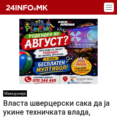
Skip to main content
Македонија
Власта шверцерски сака да ја
укине техничката влада,