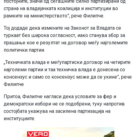
постојните, значи од сегашните силно партизирани од
страна на владејачката коалиција и институции во
рамките на министерството”, рече Филипче.
Тој додаде дека измените на Законот за Владата се
туркаат без широка согласност, иако станува збор за
прашање кое е резултат на договор меѓу најголемите
политички партии.
„Техничката влада е меѓупартиски договор на четирите
најголеми партии и таа техничка влада е донесена со
консензус и само со консензус може да се укине”, рече
Филипче
Притоа, Филипче нагласи дека условите за фер и
демократски избори не се подобрени, туку напротив
состојбата укажува на засилена партизација на
институциите.