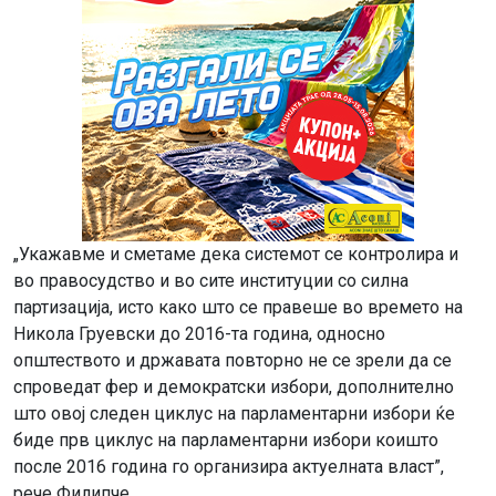
„Укажавме и сметаме дека системот се контролира и
во правосудство и во сите институции со силна
партизација, исто како што се правеше во времето на
Никола Груевски до 2016-та година, односно
општеството и државата повторно не се зрели да се
спроведат фер и демократски избори, дополнително
што овој следен циклус на парламентарни избори ќе
биде прв циклус на парламентарни избори коишто
после 2016 година го организира актуелната власт”,
рече Филипче.