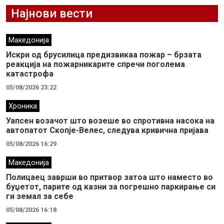
Најнови вести
Македонија
Искри од брусилица предизвикаа пожар – брзата
реакција на пожарникарите спречи поголема
катастрофа
05/08/2026 23:22
Хроника
Уапсен возачот што возеше во спротивна насока на
автопатот Скопје-Велес, следува кривична пријава
05/08/2026 16:29
Македонија
Полицаец заврши во притвор затоа што наместо во
буџетот, парите од казни за погрешно паркирање си
ги земал за себе
05/08/2026 16:18