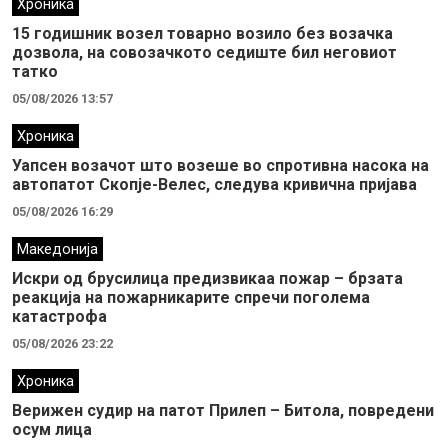
Хроника
15 годишник возел товарно возило без возачка
дозвола, на совозачкото седиште бил неговиот
татко
05/08/2026 13:57
Хроника
Уапсен возачот што возеше во спротивна насока на
автопатот Скопје-Велес, следува кривична пријава
05/08/2026 16:29
Македонија
Искри од брусилица предизвикаа пожар – брзата
реакција на пожарникарите спречи поголема
катастрофа
05/08/2026 23:22
Хроника
Верижен судир на патот Прилеп – Битола, повредени
осум лица