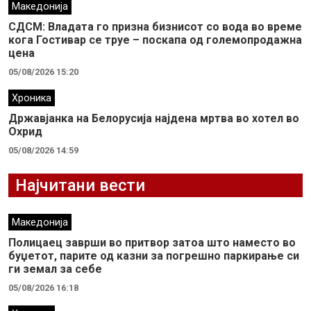
Македонија
СДСМ: Владата го призна бизнисот со вода во време
кога Гостивар се труе – поскапа од големопродажна
цена
05/08/2026 15:20
Хроника
Државјанка на Белорусија најдена мртва во хотел во
Охрид
05/08/2026 14:59
Најчитани вести
Македонија
Полицаец заврши во притвор затоа што наместо во
буџетот, парите од казни за погрешно паркирање си
ги земал за себе
05/08/2026 16:18