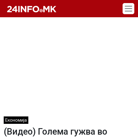
Skip to main content
Економија
(Видео) Голема гужва во