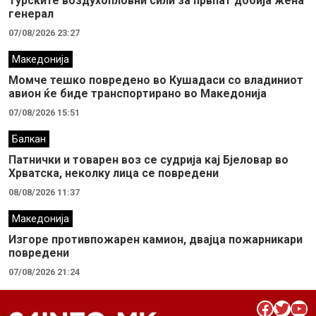
Турските воздухопловни сили за првпат добија жена
генерал
07/08/2026 23:27
Македонија
Момче тешко повредено во Кушадаси со владиниот
авион ќе биде транспортирано во Македонија
07/08/2026 15:51
Балкан
Патнички и товарен воз се судрија кај Бјеловар во
Хрватска, неколку лица се повредени
08/08/2026 11:37
Македонија
Изгоре противпожарен камион, двајца пожарникари
повредени
07/08/2026 21:24
Facebook
Twitter
YouTube