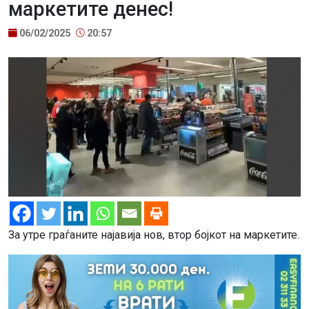
маркетите денес!
06/02/2025
20:57
За утре граѓаните најавија нов, втор бојкот на маркетите.