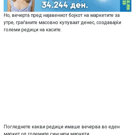
Но, вечерта пред најавениот бојкот на маркетите за
утре, граѓаните масовно купуваат денес, создавајќи
големи редици на касите.
Погледнете какви редици имаше вечерва во еден
маркет од големите синџири маркети.