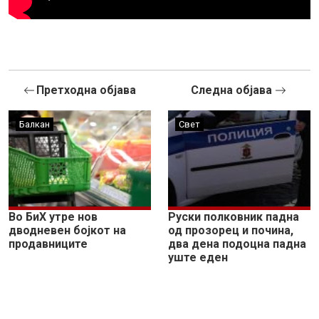
Претходна објава
Следна објава
Балкан
Свет
Во БиХ утре нов
Руски полковник падна
дводневен бојкот на
од прозорец и почина,
продавниците
два дена подоцна падна
уште еден