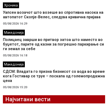
Хроника
Уапсен возачот што возеше во спротивна насока на
автопатот Скопје-Велес, следува кривична пријава
05/08/2026 16:29
Македонија
Полицаец заврши во притвор затоа што наместо во
буџетот, парите од казни за погрешно паркирање си
ги земал за себе
05/08/2026 16:18
Македонија
СДСМ: Владата го призна бизнисот со вода во време
кога Гостивар се труе – поскапа од големопродажна
цена
05/08/2026 15:20
Најчитани вести