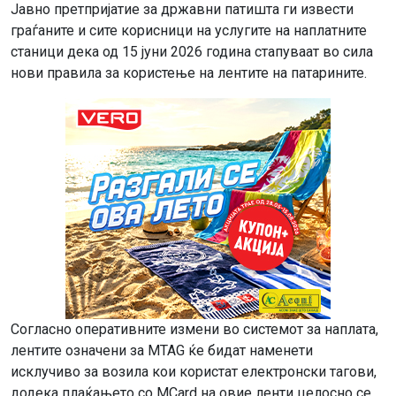
Јавно претпријатие за државни патишта ги извести
граѓаните и сите корисници на услугите на наплатните
станици дека од 15 јуни 2026 година стапуваат во сила
нови правила за користење на лентите на патарините.
Согласно оперативните измени во системот за наплата,
лентите означени за MTAG ќе бидат наменети
исклучиво за возила кои користат електронски тагови,
додека плаќањето со MCard на овие ленти целосно се