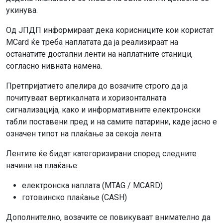
укинува.
Од ЈПДП информираат дека корисниците кои користат
MCard ќе треба наплатата да ја реализираат на
останатите достапни ленти на наплатните станици,
согласно нивната намена.
Претпријатието апелира до возачите строго да ја
почитуваат вертикалната и хоризонталната
сигнализација, како и информативните електронски
табли поставени пред и на самите патарини, каде јасно е
означен типот на плаќање за секоја лента.
Лентите ќе бидат категоризирани според следните
начини на плаќање:
електронска наплата (MTAG / MCARD)
готовинско плаќање (CASH)
Дополнително, возачите се повикуваат внимателно да