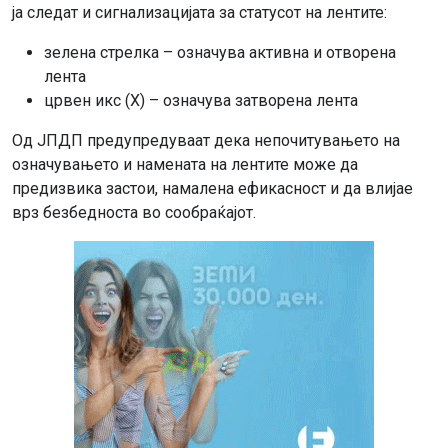
ја следат и сигнализацијата за статусот на лентите:
зелена стрелка – означува активна и отворена
лента
црвен икс (X) – означува затворена лента
Од ЈПДП предупредуваат дека непочитувањето на
означувањето и намената на лентите може да
предизвика застои, намалена ефикасност и да влијае
врз безбедноста во сообраќајот.