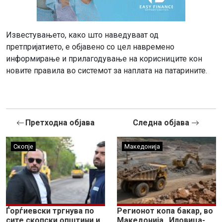
Известувањето, како што наведуваат од
претпријатието, е објавено со цел навремено
информирање и прилагодување на корисниците кон
новите правила во системот за наплата на патарините.
Претходна објава
Следна објава
Скопје
Македонија
Ѓорѓиевски тргнува по
Регионот копа бакар, во
сите скопски општини и
Македонија „Иловица-