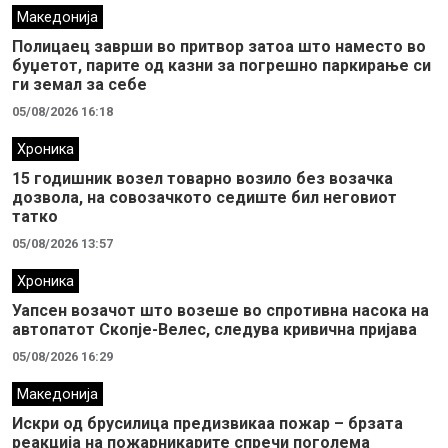
Македонија
Полицаец заврши во притвор затоа што наместо во
буџетот, парите од казни за погрешно паркирање си
ги земал за себе
05/08/2026 16:18
Хроника
15 годишник возел товарно возило без возачка
дозвола, на совозачкото седиште бил неговиот
татко
05/08/2026 13:57
Хроника
Уапсен возачот што возеше во спротивна насока на
автопатот Скопје-Велес, следува кривична пријава
05/08/2026 16:29
Македонија
Искри од брусилица предизвикаа пожар – брзата
реакција на пожарникарите спречи поголема