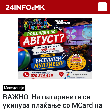
Skip to main content
Македонија
ВАЖНО: На патарините се
укинува плаќање со MCard на