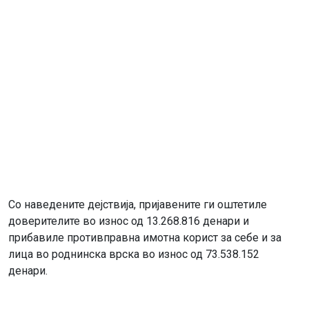
Со наведените дејствија, пријавените ги оштетиле
доверителите во износ од 13.268.816 денари и
прибавиле противправна имотна корист за себе и за
лица во роднинска врска во износ од 73.538.152
денари.