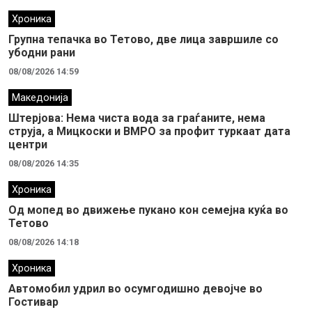
Хроника
Групна тепачка во Тетово, две лица завршиле со
убодни рани
08/08/2026 14:59
Македонија
Штерјова: Нема чиста вода за граѓаните, нема
струја, а Мицкоски и ВМРО за профит туркаат дата
центри
08/08/2026 14:35
Хроника
Од мопед во движење пукано кон семејна куќа во
Тетово
08/08/2026 14:18
Хроника
Автомобил удрил во осумгодишно девојче во
Гостивар