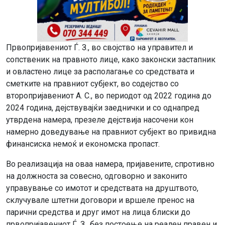
Првопријавениот Ѓ. З., во својство на управител и
сопственик на правното лице, како законски застапник
и овластено лице за располагање со средствата и
сметките на правниот субјект, во содејство со
второпријавениот А. С., во периодот од 2022 година до
2024 година, дејствувајќи заеднички и со однапред
утврдена намера, презеле дејствија насочени кон
намерно доведување на правниот субјект во привидна
финансиска немоќ и економска пропаст.
Во реализација на оваа намера, пријавените, спротивно
на должноста за совесно, одговорно и законито
управување со имотот и средствата на друштвото,
склучувале штетни договори и вршеле пренос на
парични средства и друг имот на лица блиски до
првопријавениот Ѓ. З., без постоење на реален правен и