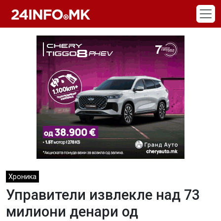
Skip to main content
Хроника
Управители извлекле над 73
милиони денари од