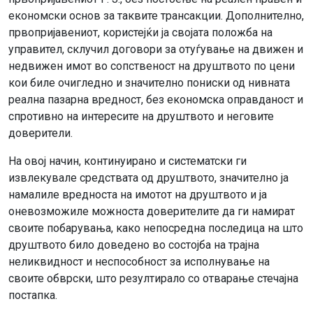
економски основ за таквите трансакции. Дополнително,
првопријавениот, користејќи ја својата положба на
управител, склучил договори за отуѓување на движен и
недвижен имот во сопственост на друштвото по цени
кои биле очигледно и значително пониски од нивната
реална пазарна вредност, без економска оправданост и
спротивно на интересите на друштвото и неговите
доверители.
На овој начин, континуирано и систематски ги
извлекувале средствата од друштвото, значително ја
намалиле вредноста на имотот на друштвото и ја
оневозможиле можноста доверителите да ги намират
своите побарувања, како непосредна последица на што
друштвото било доведено во состојба на трајна
неликвидност и неспособност за исполнување на
своите обврски, што резултирало со отварање стечајна
постапка.