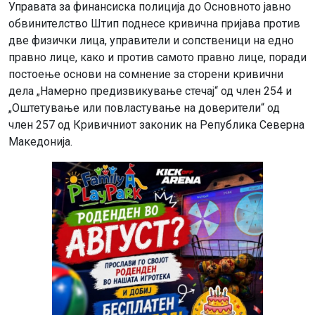
Управата за финансиска полиција до Основното јавно
обвинителство Штип поднесе кривична пријава против
две физички лица, управители и сопственици на едно
правно лице, како и против самото правно лице, поради
постоење основи на сомнение за сторени кривични
дела „Намерно предизвикување стечај“ од член 254 и
„Оштетување или повластување на доверители“ од
член 257 од Кривичниот законик на Република Северна
Македонија.