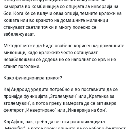
камерата во комбинација со опцијата за инверзија на
бои. Кога ќе се вклучи оваа опција, темните крлежи на
кожата или во крзното на домашните миленици
стануваат светли точки и многу полесно се
забележуваат.
Методот може да биде особено корисен кај домашните
миленици, каде крлежите често остануваат
незабележани сè додека не се наполнат со крв и не
станат поголеми.
Како функционира трикот?
Кај Андроид уредите потребно е во поставките да се
пронајде функцијата „Зголемувач“ или „Кратенка за
зголемувач“, а потоа преку камерата да се активира
филтерот „Инвертирано“ или „Инверзија на бои“.
Кај Ајфон, пак, треба да се отвори апликацијата
„Magnifier“, а потоа преку опциите да се избере филтерот