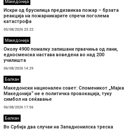
Македонија
Искри од брусилица предизвикаа пожар – брзата
реакција на пожарникарите спречи поголема
катастрофа
05/08/2026 23:22
Македонија
Околу 4900 помалку запишани првачиња од лани,
едносменска настава воведена во над 200
училишта
06/08/2026 14:29
Балкан
Македонски национален совет: Споменикот „Мајка
Македонија“ не е политичка провокација, туку
симбол на сеќавање
06/08/2026 17:56
Балкан
Во Србија два случaи на Западнонилска треска