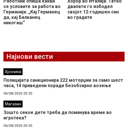
Работник опиша какви
Хорор во Италија: Татко
се условите за работа во
двапати го избодел
Германија: „Кај Германец
својот 12-годишен син
да, кај Балканец
во градите
никогаш“
Најнови вести
Хроника
Полицијата санкционира 222 моторџии за само шест
часа, 14 приведени поради безобѕирно возење
06/08/2026 20:25
Магазин
Зошто секое дете треба да поминува време во
игротека?
06/08/2026 20:05