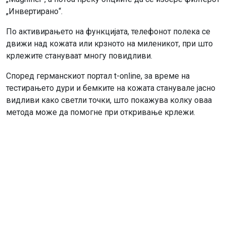
„Инвертирано“.
По активирањето на функцијата, телефонот полека се
движи над кожата или крзното на миленикот, при што
крлежите стануваат многу повидливи.
Според германскиот портал t-online, за време на
тестирањето дури и бемките на кожата станувале јасно
видливи како светли точки, што покажува колку оваа
метода може да помогне при откривање крлежи.