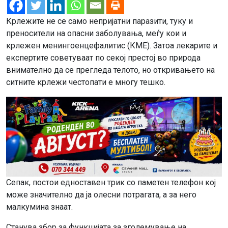
Крлежите не се само непријатни паразити, туку и
преносители на опасни заболувања, меѓу кои и
крлежен менингоенцефалитис (КМЕ). Затоа лекарите и
експертите советуваат по секој престој во природа
внимателно да се прегледа телото, но откривањето на
ситните крлежи честопати е многу тешко.
Сепак, постои едноставен трик со паметен телефон кој
може значително да ја олесни потрагата, а за него
малкумина знаат.
Станува збор за функцијата за зголемување на