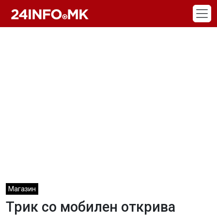
Skip to main content
Магазин
Трик со мобилен открива