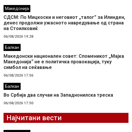
Македонија
СДСМ: По Мицкоски и неговиот „талог” за Илинден,
денес продолжи ужасното навредување од страна
на Стоилковиќ
06/08/2026 19:28
Балкан
Македонски национален совет: Споменикот „Мајка
Македонија“ не е политичка провокација, туку
симбол на сеќавање
06/08/2026 17:56
Балкан
Во Србија два случaи на Западнонилска треска
06/08/2026 17:50
Најчитани вести