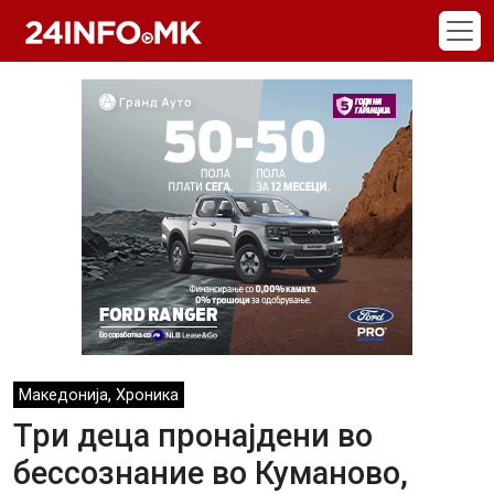
Skip to main content
,
Македонија
Хроника
Три деца пронајдени во
бессознание во Куманово,