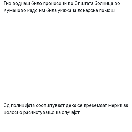
Тие веднаш биле пренесени во Општата болница во
Куманово каде им била укажана лекарска помош.
Од полицијата соопштуваат дека се преземаат мерки за
целосно расчистување на случајот.