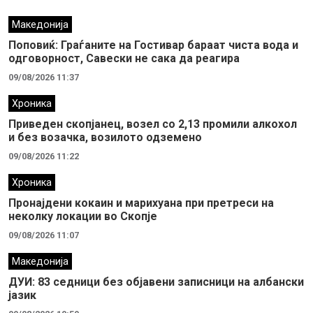
Македонија
Поповиќ: Граѓаните на Гостивар бараат чиста вода и
одговорност, Савески не сака да реагира
09/08/2026 11:37
Хроника
Приведен скопјанец, возел со 2,13 промили алкохол
и без возачка, возилото одземено
09/08/2026 11:22
Хроника
Пронајдени кокаин и марихуана при претреси на
неколку локации во Скопје
09/08/2026 11:07
Македонија
ДУИ: 83 седници без објавени записници на албански
јазик