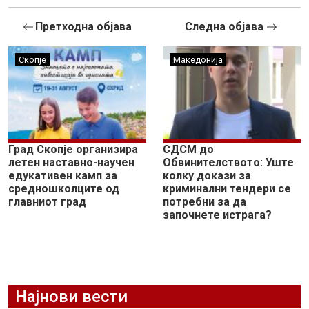
Претходна објава
Следна објава
Скопје
Македонија
Град Скопје организира
СДСМ до
летен наставно-научен
Обвинителството: Уште
едукативен камп за
колку докази за
средношколците од
криминални тендери се
главниот град
потребни за да
започнете истрага?
Најнови вести