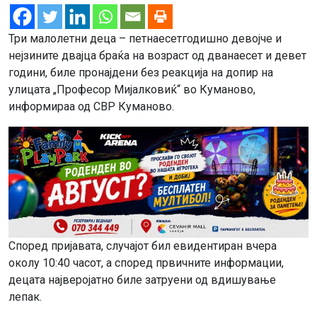
Три малолетни деца – петнаесетгодишно девојче и
нејзините двајца браќа на возраст од дванaесет и девет
години, биле пронајдени без реакција на допир на
улицата „Професор Мијалковиќ“ во Куманово,
информираа од СВР Куманово.
Според пријавата, случајот бил евидентиран вчера
околу 10:40 часот, а според првичните информации,
децата најверојатно биле затруени од вдишување
лепак.