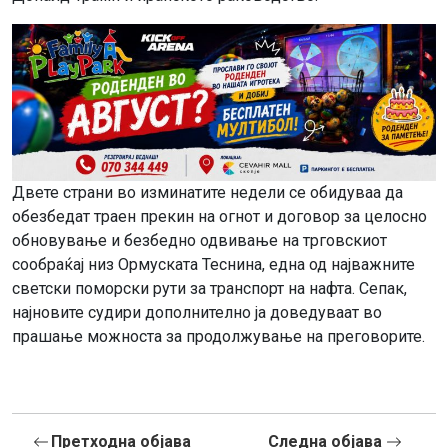
Двете страни во изминатите недели се обидуваа да
обезбедат траен прекин на огнот и договор за целосно
обновување и безбедно одвивање на трговскиот
сообраќај низ Ормуската Теснина, една од најважните
светски поморски рути за транспорт на нафта. Сепак,
најновите судири дополнително ја доведуваат во
прашање можноста за продолжување на преговорите.
Претходна објава
Следна објава