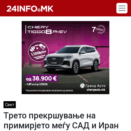
Skip to main content
Свет
Трето прекршување на
примирјето меѓу САД и Иран