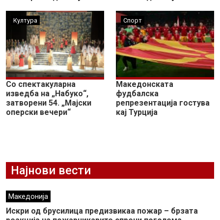
Култура
Спорт
Со спектакуларна
Македонската
изведба на „Набуко“,
фудбалска
затворени 54. „Мајски
репрезентација гостува
оперски вечери“
кај Турција
Најнови вести
Македонија
Искри од брусилица предизвикаа пожар – брзата