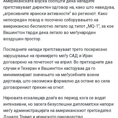
Американската војска соопшти дека нападите
претставуваат директен одговор на, како што наведува,
„агресивните ирански активности“ во регионот. Како
непосреден повод е посочено соборувањето на
американско беспилотно летало од типот „MQ-1“, за кое
Вашингтон тврди дека летало во меѓународен
воздушен простор.
Последните напади претставуваат трето посериозно
нарушување на примирјето меѓу САД и Иран
договорено на почетокот на април. Во претходните два
случаи и Техеран и Вашингтон настојуваа да го
минимизираат значењето на меѓусебните воени
дејствија, што овозможи формално да остане во сила
договорениот прекин на огнот.
Најновата ескалација доаѓа во период кога се водат
интензивни, но засега безуспешни дипломатски напори
меѓу администрацијата на американскиот претседател
Доналд Трамп и иранското раководство.