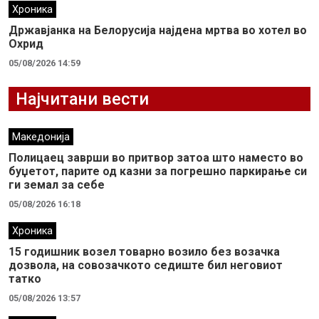
Хроника
Државјанка на Белорусија најдена мртва во хотел во
Охрид
05/08/2026 14:59
Најчитани вести
Македонија
Полицаец заврши во притвор затоа што наместо во
буџетот, парите од казни за погрешно паркирање си
ги земал за себе
05/08/2026 16:18
Хроника
15 годишник возел товарно возило без возачка
дозвола, на совозачкото седиште бил неговиот
татко
05/08/2026 13:57