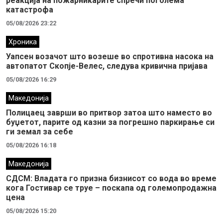
реакција на пожарникарите спречи поголема
катастрофа
05/08/2026 23:22
Хроника
Уапсен возачот што возеше во спротивна насока на
автопатот Скопје-Велес, следува кривична пријава
05/08/2026 16:29
Македонија
Полицаец заврши во притвор затоа што наместо во
буџетот, парите од казни за погрешно паркирање си
ги земал за себе
05/08/2026 16:18
Македонија
СДСМ: Владата го призна бизнисот со вода во време
кога Гостивар се труе – поскапа од големопродажна
цена
05/08/2026 15:20