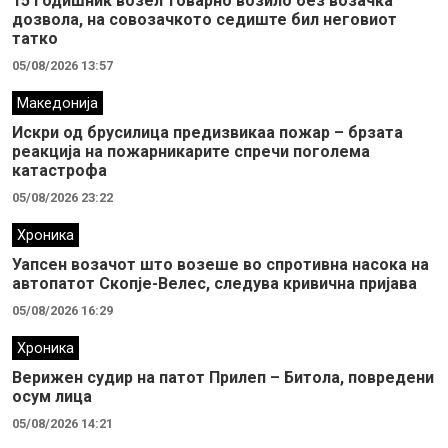
15 годишник возел товарно возило без возачка
дозвола, на совозачкото седиште бил неговиот
татко
05/08/2026 13:57
Македонија
Искри од брусилица предизвикаа пожар – брзата
реакција на пожарникарите спречи поголема
катастрофа
05/08/2026 23:22
Хроника
Уапсен возачот што возеше во спротивна насока на
автопатот Скопје-Велес, следува кривична пријава
05/08/2026 16:29
Хроника
Верижен судир на патот Прилеп – Битола, повредени
осум лица
05/08/2026 14:21