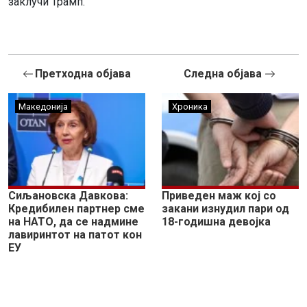
заклучи Трамп.
Претходна објава
Следна објава
Македонија
Хроника
Сиљановска Давкова:
Приведен маж кој со
Кредибилен партнер сме
закани изнудил пари од
на НАТО, да се надмине
18-годишна девојка
лавиринтот на патот кон
ЕУ