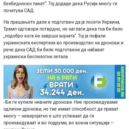
безбедносен пакет“. Тој додаде дека Русија многу ги
почитува САД.
На прашањето дали е подготвен да ја посети Украина,
Трамп одговори потврдно, но нагласи дека тоа би било
„подобро кога ќе заврши војната“. Тој ја пофали
украинската експертиза во производство на дронови и
рече дека САД би биле подготвени да набават
украински беспилотни летала.
-Би ги купиле нивните дронови. Ние произведуваме
одлични дронови, но тие имаат способност да прават
многу – неверојатно е што успеваат да ги
произведуваат и во подруми, во воена ситуација –