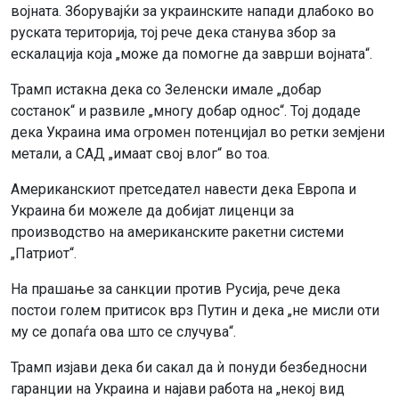
војната. Зборувајќи за украинските напади длабоко во
руската територија, тој рече дека станува збор за
ескалација која „може да помогне да заврши војната“.
Трамп истакна дека со Зеленски имале „добар
состанок“ и развиле „многу добар однос“. Тој додаде
дека Украина има огромен потенцијал во ретки земјени
метали, а САД „имаат свој влог“ во тоа.
Американскиот претседател навести дека Европа и
Украина би можеле да добијат лиценци за
производство на американските ракетни системи
„Патриот“.
На прашање за санкции против Русија, рече дека
постои голем притисок врз Путин и дека „не мисли оти
му се допаѓа ова што се случува“.
Трамп изјави дека би сакал да ѝ понуди безбедносни
гаранции на Украина и најави работа на „некој вид