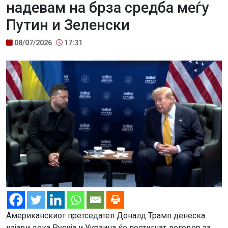
надевам на брза средба меѓу
Путин и Зеленски
08/07/2026
17:31
Американскиот претседател Доналд Трамп денеска
изјави дека Русија и Украина ќе постигнат договор за