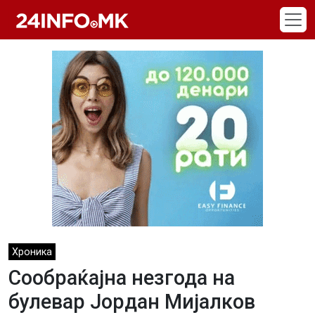
Skip to main content
Хроника
Сообраќајна незгода на
булевар Јордан Мијалков