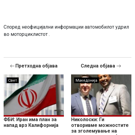
Според неофицијални информации автомобилот удрил
во моторциклистот .
Претходна објава
Следна објава
Свет
Македонија
ФБИ: Иран има план за
Николоски: Ги
напад врз Калифорнија
отворивме можностите
за зголемување на