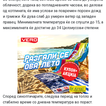
облачност, додека во попладневните часови, во делови
од котлината, ќе има услови за повремен пороен дожд
и грмежи. Ќе дува слаб до умерен ветер од западен
правец. Минималната температура ќе се спушти до 15, а
максималната ќе достигне до 34 Целзиусови степени.
Според синоптичарите, следува период на топло и
стабилно време со дневна температура во пораст.