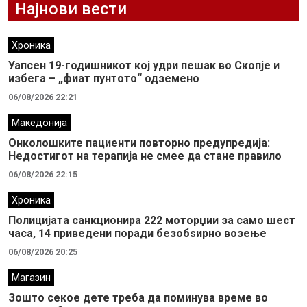
Најнови вести
Хроника
Уапсен 19-годишникот кој удри пешак во Скопје и
избега – „фиат пунтото“ одземено
06/08/2026 22:21
Македонија
Онколошките пациенти повторно предупредија:
Недостигот на терапија не смее да стане правило
06/08/2026 22:15
Хроника
Полицијата санкционира 222 моторџии за само шест
часа, 14 приведени поради безобѕирно возење
06/08/2026 20:25
Магазин
Зошто секое дете треба да поминува време во