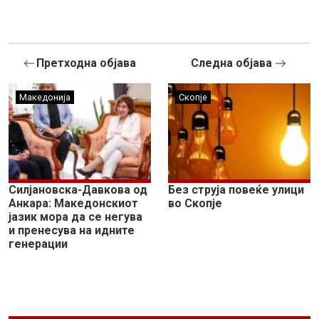
Претходна објава
Следна објава
Македонија
Скопје
Силјановска-Давкова од
Без струја повеќе улици
Анкара: Македонскиот
во Скопје
јазик мора да се негува
и пренесува на идните
генерации