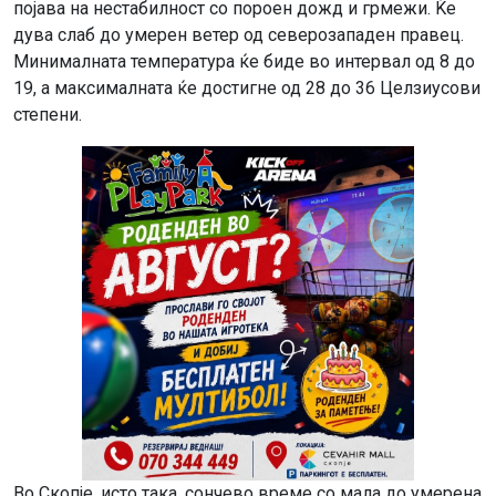
појава на нестабилност со пороен дожд и грмежи. Ќе
дува слаб до умерен ветер од северозападен правец.
Минималната температура ќе биде во интервал од 8 до
19, а максималната ќе достигне од 28 до 36 Целзиусови
степени.
Во Скопје, исто така, сончево време со мала до умерена