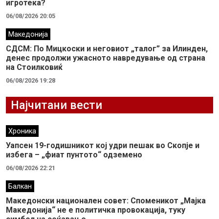
игротека?
06/08/2026 20:05
Македонија
СДСМ: По Мицкоски и неговиот „талог” за Илинден,
денес продолжи ужасното навредување од страна
на Стоилковиќ
06/08/2026 19:28
Најчитани вести
Хроника
Уапсен 19-годишникот кој удри пешак во Скопје и
избега – „фиат пунтото“ одземено
06/08/2026 22:21
Балкан
Македонски национален совет: Споменикот „Мајка
Македонија“ не е политичка провокација, туку