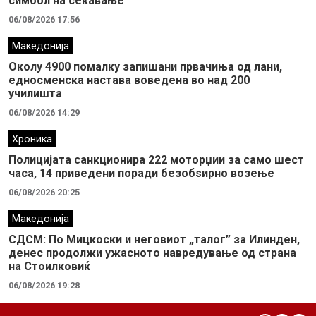
симбол на сеќавање
06/08/2026 17:56
Македонија
Околу 4900 помалку запишани првачиња од лани,
едносменска настава воведена во над 200
училишта
06/08/2026 14:29
Хроника
Полицијата санкционира 222 моторџии за само шест
часа, 14 приведени поради безобѕирно возење
06/08/2026 20:25
Македонија
СДСМ: По Мицкоски и неговиот „талог” за Илинден,
денес продолжи ужасното навредување од страна
на Стоилковиќ
06/08/2026 19:28