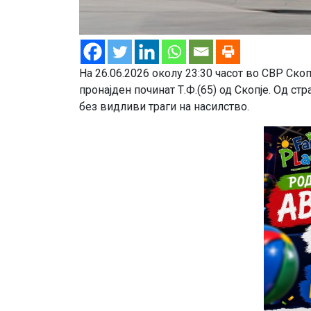
На 26.06.2026 околу 23:30 часот во СВР Ско
пронајден починат Т.Ф.(65) од Скопје. Од с
без видливи траги на насилство.