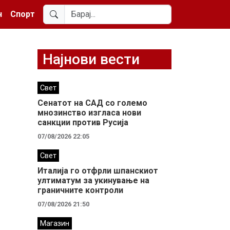
н
Спорт
Најнови вести
Свет
Сенатот на САД со големо
мнозинство изгласа нови
санкции против Русија
07/08/2026 22:05
Свет
Италија го отфрли шпанскиот
ултиматум за укинување на
граничните контроли
07/08/2026 21:50
Магазин