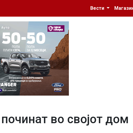
Вести
Магази
 починат во својот дом