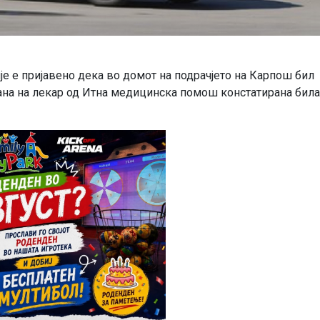
пје е пријавено дека во домот на подрачјето на Карпош бил
трана на лекар од Итна медицинска помош констатирана била