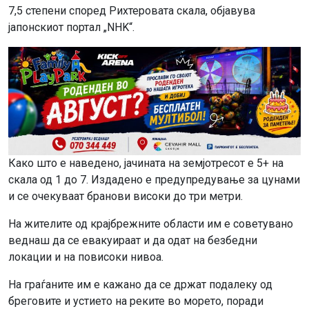
7,5 степени според Рихтеровата скала, објавува
јапонскиот портал „NHK“.
Како што е наведено, јачината на земјотресот е 5+ на
скала од 1 до 7. Издадено е предупредување за цунами
и се очекуваат бранови високи до три метри.
На жителите од крајбрежните области им е советувано
веднаш да се евакуираат и да одат на безбедни
локации и на повисоки нивоа.
На граѓаните им е кажано да се држат подалеку од
бреговите и устието на реките во морето, поради