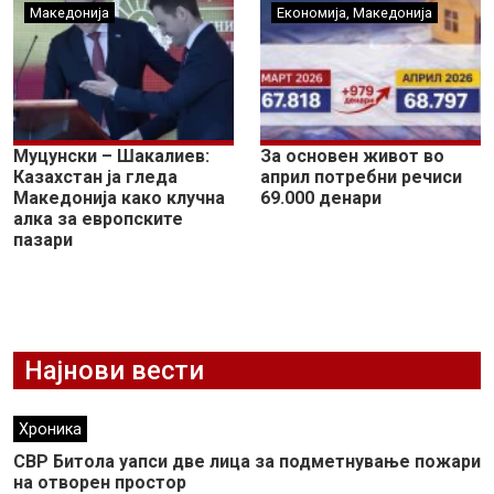
Македонија
Економија
,
Македонија
Муцунски – Шакалиев:
За основен живот во
Казахстан ја гледа
април потребни речиси
Македонија како клучна
69.000 денари
алка за европските
пазари
Најнови вести
Хроника
СВР Битола уапси две лица за подметнување пожари
на отворен простор