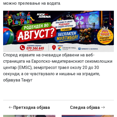
можно прелевање на водата.
Според изјавите на очевидци објавени на веб-
страницата на Европско-медитеранскиот сеизмолошки
центар (EMSC), земјотресот траел околу 20 до 30
секунди, а се чувствувало и нишање на зградите,
објавува Танјуг
Претходна објава
Следна објава