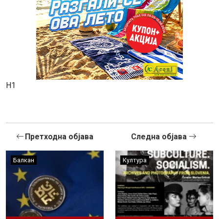
Н1
Претходна објава
Следна објава
Балкан
Култура