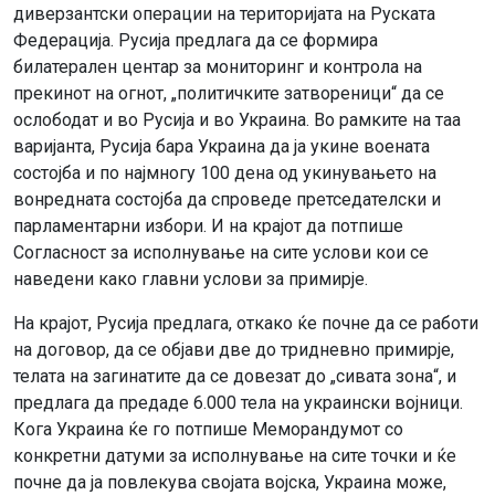
диверзантски операции на територијата на Руската
Федерација. Русија предлага да се формира
билатерален центар за мониторинг и контрола на
прекинот на огнот, „политичките затвореници“ да се
ослободат и во Русија и во Украина. Во рамките на таа
варијанта, Русија бара Украина да ја укине воената
состојба и по најмногу 100 дена од укинувањето на
вонредната состојба да спроведе претседателски и
парламентарни избори. И на крајот да потпише
Согласност за исполнување на сите услови кои се
наведени како главни услови за примирје.
На крајот, Русија предлага, откако ќе почне да се работи
на договор, да се објави две до тридневно примирје,
телата на загинатите да се довезат до „сивата зона“, и
предлага да предаде 6.000 тела на украински војници.
Кога Украина ќе го потпише Меморандумот со
конкретни датуми за исполнување на сите точки и ќе
почне да ја повлекува својата војска, Украина може,