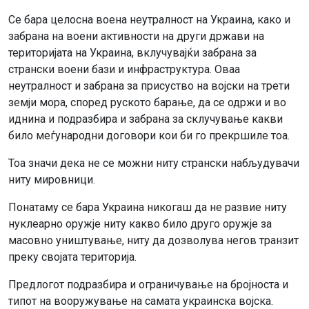
Се бара целосна воена неутралност на Украина, како и
забрана на воени активности на други држави на
територијата на Украина, вклучувајќи забрана за
странски воени бази и инфраструктура. Оваа
неутралност и забрана за присуство на војски на трети
земји мора, според руското барање, да се одржи и во
иднина и подразбира и забрана за склучување какви
било меѓународни договори кои би го прекршиле тоа.
Тоа значи дека не се можни ниту странски набљудувачи
ниту мировници.
Понатаму се бара Украина никогаш да не развие ниту
нуклеарно оружје ниту какво било друго оружје за
масовно уништување, ниту да дозволува негов транзит
преку својата територија.
Предлогот подразбира и ограничување на бројноста и
типот на вооружување на самата украинска војска.