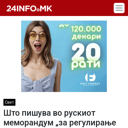
Skip to main content
Свет
Што пишува во рускиот
меморандум „за регулирање