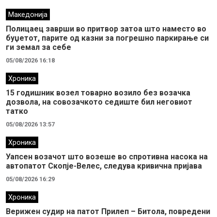
Македонија
Полицаец заврши во притвор затоа што наместо во
буџетот, парите од казни за погрешно паркирање си
ги земал за себе
05/08/2026 16:18
Хроника
15 годишник возел товарно возило без возачка
дозвола, на совозачкото седиште бил неговиот
татко
05/08/2026 13:57
Хроника
Уапсен возачот што возеше во спротивна насока на
автопатот Скопје-Велес, следува кривична пријава
05/08/2026 16:29
Хроника
Верижен судир на патот Прилеп – Битола, повредени