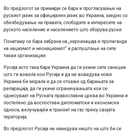
Во предлогот за примирје се бара и прогласување на
рускиот јазик за официјален јазик во Украина, заедно со
обезбедување на правата, слободите и интересите на
руското население и населението што зборува руски.
Понатаму се бара забрана на „хероизација и пропаганда
на нацизмот и неонацизмот“ и распуштање на сите
такви организации.
Русија исто така бара Украина да ги укине сите санкции
што ги вовела кон Русија и да не воведува нови.
Украина би морала и да се откаже од барањата за
репарација, да ги укине ограничувањата кои се
однесуваат на Руската православна црква во Украина и
постепено да воспостави дипломатски и економски
односи, вклучувајќи и транзит на гас преку својата
територија.
Во предлогот Русија не наведува ништо на што би се