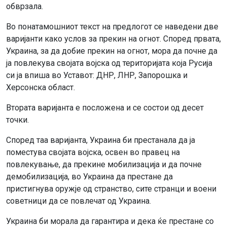
обврзала.
Во понатамошниот текст на предлогот се наведени две
варијанти како услов за прекин на огнот. Според првата,
Украина, за да добие прекин на огнот, мора да почне да
ја повлекува својата војска од територијата која Русија
си ја впиша во Уставот: ДНР, ЛНР, Запорошка и
Херсонска област.
Втората варијанта е посложена и се состои од десет
точки.
Според таа варијанта, Украина би престанала да ја
поместува својата војска, освен во правец на
повлекување, да прекине мобилизација и да почне
демобилизација, во Украина да престане да
пристигнува оружје од странство, сите странци и воени
советници да се повлечат од Украина.
Украина би морала да гарантира и дека ќе престане со