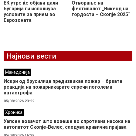
ЕК утре ќе објави дали
Отворање на
Бугарија ги исполнува
фестивалот „Викенд на
условите за прием во
гордоста – Скопје 2025“
Еврозоната
Најнови вести
Македонија
Искри од брусилица предизвикаа пожар – брзата
реакција на пожарникарите спречи поголема
катастрофа
05/08/2026 23:22
Хроника
Уапсен возачот што возеше во спротивна насока на
автопатот Скопје-Велес, следува кривична пријава
05/08/2026 16:29