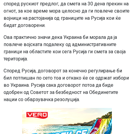
според рускиот предлог, да смета на 30 дена прекин на
огнот, за кое време мора целосно да ги повлече своите
војници на растојанија од границите на Русија кои ќе
бидат договорени.
Ова практично значи дека Украина би морала да ја
повлече војската подалеку од административните
граници на областите кои сега Русија ги смета за своја
територија.
Според Русија, договорот за конечно регулирање би
бил потпишан по сето тоа и откако ќе се одржат избори
во Украина. Русија сака договорот потоа да биде
одобрен од Советот за безбедност на Обединетите
нации со обврзувачка резолуција.