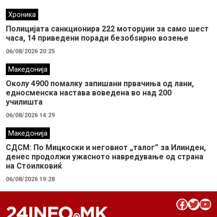
Хроника
Полицијата санкционира 222 моторџии за само шест
часа, 14 приведени поради безобѕирно возење
06/08/2026 20:25
Македонија
Околу 4900 помалку запишани првачиња од лани,
едносменска настава воведена во над 200
училишта
06/08/2026 14:29
Македонија
СДСМ: По Мицкоски и неговиот „талог” за Илинден,
денес продолжи ужасното навредување од страна
на Стоилковиќ
06/08/2026 19:28
Facebook
Twitter
YouTube