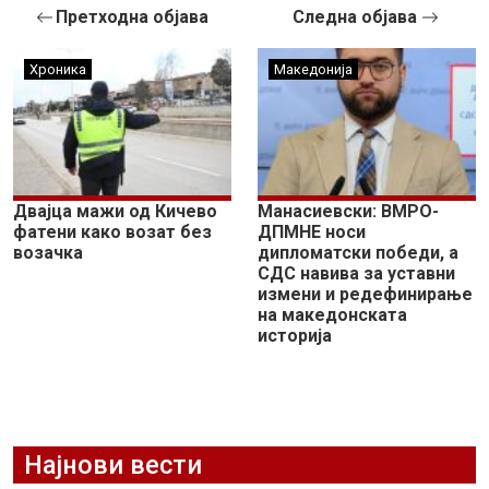
Претходна објава
Следна објава
Хроника
Македонија
Двајца мажи од Кичево
Манасиевски: ВМРО-
фатени како возат без
ДПМНЕ носи
возачка
дипломатски победи, a
СДС навива за уставни
измени и редефинирање
на македонската
историја
Најнови вести