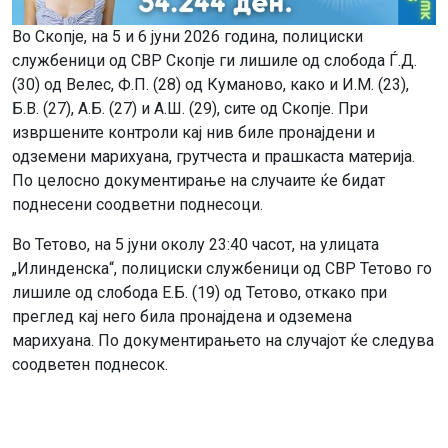
Во Скопје, на 5 и 6 јуни 2026 година, полициски
службеници од СВР Скопје ги лишиле од слобода Ѓ.Д.
(30) од Велес, Ф.П. (28) од Куманово, како и И.М. (23),
Б.В. (27), А.Б. (27) и А.Ш. (29), сите од Скопје. При
извршените контроли кај нив биле пронајдени и
одземени марихуана, грутчеста и прашкаста материја.
По целосно документирање на случаите ќе бидат
поднесени соодветни поднесоци.
Во Тетово, на 5 јуни околу 23:40 часот, на улицата
„Илинденска“, полициски службеници од СВР Тетово го
лишиле од слобода Е.Б. (19) од Тетово, откако при
преглед кај него била пронајдена и одземена
марихуана. По документирањето на случајот ќе следува
соодветен поднесок.