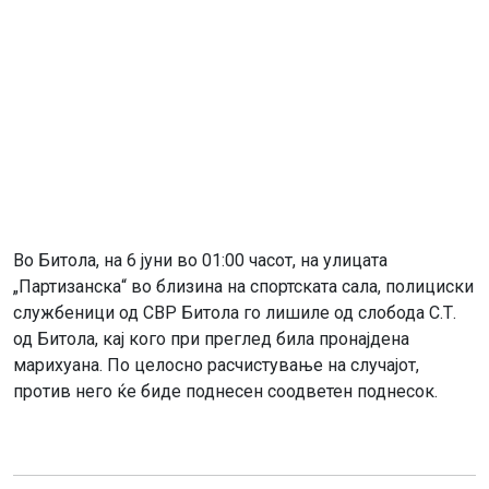
Во Битола, на 6 јуни во 01:00 часот, на улицата
„Партизанска“ во близина на спортската сала, полициски
службеници од СВР Битола го лишиле од слобода С.Т.
од Битола, кај кого при преглед била пронајдена
марихуана. По целосно расчистување на случајот,
против него ќе биде поднесен соодветен поднесок.