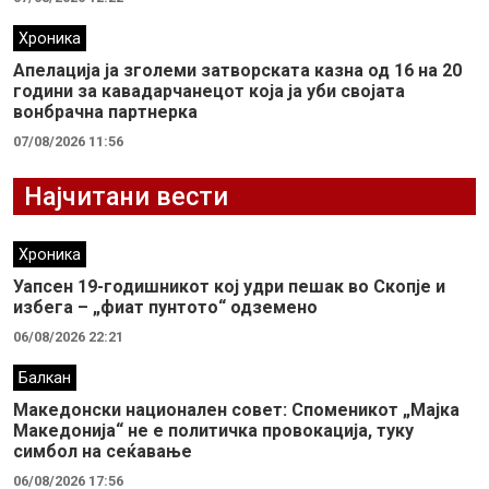
Хроника
Апелација ја зголеми затворската казна од 16 на 20
години за кавадарчанецот која ја уби својата
вонбрачна партнерка
07/08/2026 11:56
Најчитани вести
Хроника
Уапсен 19-годишникот кој удри пешак во Скопје и
избега – „фиат пунтото“ одземено
06/08/2026 22:21
Балкан
Македонски национален совет: Споменикот „Мајка
Македонија“ не е политичка провокација, туку
симбол на сеќавање
06/08/2026 17:56