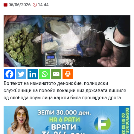
06/06/2026
14:44
Во текот на изминатото деноноќие, полициски
службеници на повеќе локации низ државата лишиле
од слобода осум лица кај кои била пронајдена дрога.