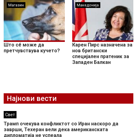
Магазин
Македонија
Што сé може да
Карен Пирс назначена за
претчувствува кучето?
нов британски
специјален пратеник за
Западен Балкан
Најнови вести
Свет
Трамп очекува конфликтот со Иран наскоро да
заврши, Техеран вели дека американската
дипломатија не успеала