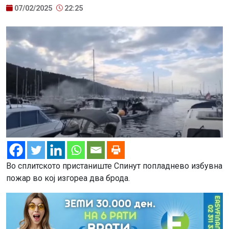
07/02/2025
22:25
Во сплитското пристаниште Спинут попладнево избувна
пожар во кој изгореа два брода.