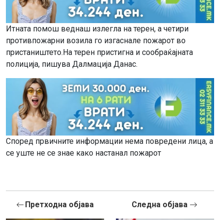
Итната помош веднаш излегла на терен, а четири
противпожарни возила го изгаснале пожарот во
пристаништето.На терен пристигна и сообраќајната
полиција, пишува Далмација Данас.
Според првичните информации нема повредени лица, а
се уште не се знае како настанал пожарот
Претходна објава
Следна објава