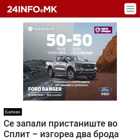
Skip to main content
Балкан
Се запали пристаниште во
Сплит – изгореа два брода