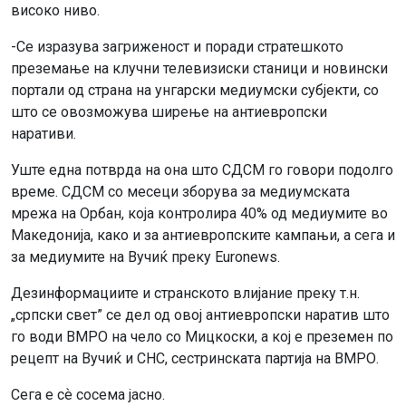
високо ниво.
-Се изразува загриженост и поради стратешкото
преземање на клучни телевизиски станици и новински
портали од страна на унгарски медиумски субјекти, со
што се овозможува ширење на антиевропски
наративи.
Уште една потврда на она што СДСМ го говори подолго
време. СДСМ со месеци зборува за медиумската
мрежа на Орбан, која контролира 40% од медиумите во
Македонија, како и за антиевропските кампањи, а сега и
за медиумите на Вучиќ преку Euronews.
Дезинформациите и странското влијание преку т.н.
„српски свет” се дел од овој антиевропски наратив што
го води ВМРО на чело со Мицкоски, а кој е преземен по
рецепт на Вучиќ и СНС, сестринската партија на ВМРО.
Сега е сѐ сосема јасно.