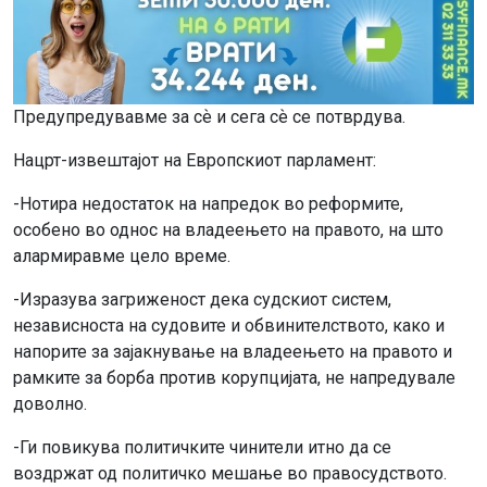
Предупредувавме за сѐ и сега сѐ се потврдува.
Нацрт-извештајот на Европскиот парламент:
-Нотира недостаток на напредок во реформите,
особено во однос на владеењето на правото, на што
алармиравме цело време.
-Изразува загриженост дека судскиот систем,
независноста на судовите и обвинителството, како и
напорите за зајакнување на владеењето на правото и
рамките за борба против корупцијата, не напредувале
доволно.
-Ги повикува политичките чинители итно да се
воздржат од политичко мешање во правосудството.