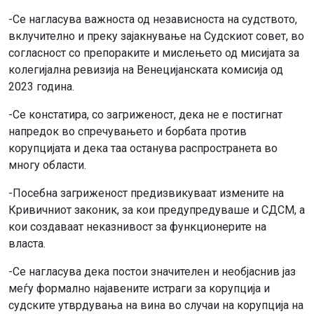
-Се нагласува важноста од независноста на судството,
вклучително и преку зајакнување на Судскиот совет, во
согласност со препораките и мислењето од мисијата за
колегијална ревизија на Венецијанската комисија од
2023 година.
-Се констатира, со загриженост, дека не е постигнат
напредок во спречувањето и борбата против
корупцијата и дека таа останува распространета во
многу области.
-Посебна загриженост предизвикуваат измените на
Кривичниот законик, за кои предупредуваше и СДСМ, а
кои создаваат неказнивост за функционерите на
власта.
-Се нагласува дека постои значителен и необјаснив јаз
меѓу формално најавените истраги за корупција и
судските утврдувања на вина во случаи на корупција на