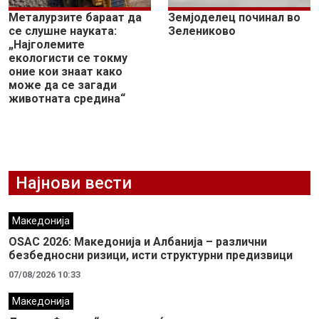
Металурзите бараат да
Земјоделец починал во
се слушне науката:
Зелениково
„Најголемите
екологисти се токму
оние кои знаат како
може да се загади
животната средина“
Најнови вести
Македонија
OSAC 2026: Македонија и Албанија – различни
безбедносни ризици, исти структурни предизвици
07/08/2026 10:33
Македонија