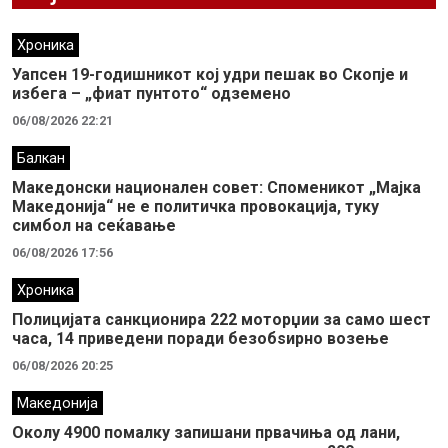
Хроника
Уапсен 19-годишникот кој удри пешак во Скопје и
избега – „фиат пунтото“ одземено
06/08/2026 22:21
Балкан
Македонски национален совет: Споменикот „Мајка
Македонија“ не е политичка провокација, туку
симбол на сеќавање
06/08/2026 17:56
Хроника
Полицијата санкционира 222 моторџии за само шест
часа, 14 приведени поради безобѕирно возење
06/08/2026 20:25
Македонија
Околу 4900 помалку запишани првачиња од лани,