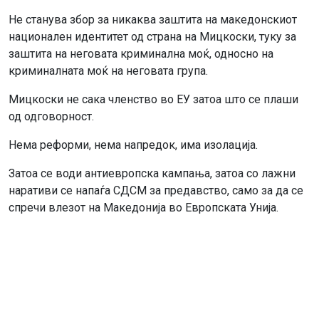
Не станува збор за никаква заштита на македонскиот
национален идентитет од страна на Мицкоски, туку за
заштита на неговата криминална моќ, односно на
криминалната моќ на неговата група.
Мицкоски не сака членство во ЕУ затоа што се плаши
од одговорност.
Нема реформи, нема напредок, има изолација.
Затоа се води антиевропска кампања, затоа со лажни
наративи се напаѓа СДСМ за предавство, само за да се
спречи влезот на Македонија во Европската Унија.