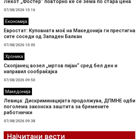
Лекот „Фостер“ повторно ќе се зема по стара цена
07/08/2026 10:16
Економија
Евростат: Куповната моќ на Македонија ги престигна
сите соседи од Западен Балкан
07/08/2026 10:05
Хроника
Скопјанец возел „мртов пијан“ сред бел ден и
направил сообраќајка
07/08/2026 09:50
Македонија
Левица: Дискриминацијата продолжува, ДПМНЕ одби
поголема законска заштита за бремените
работнички
07/08/2026 09:38
Најчитани вести