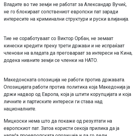
Владите во тие земји не работат за Александар Вучиќ,
не го блокираат сопствениот европски пат заради
интересите на криминални структури и руски влијанија.
Тие не соработуваат со Виктор Орбан, не земаат
кинески кредити преку трети држави и не испраќаат
членови на владата да преговараат за интереси на Кина,
додека нивните земји се членки на НАТО.
Македонската опозиција не работи против државата.
Опозицијата работи против политика која Македонија ја
држи надвор од Европа, која ја штити корупцијата и која
личните и партиските интереси ги става над
националните.
Мицкоски нема што да покаже од резултати на
европскиот пат. Затоа користи секоја прилика да ја
напаѓа проевропската опозиција и да го дели