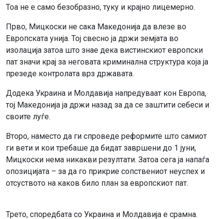
Тоа не е само безобразно, туку и крајно лицемерно.
Прво, Мицкоски не сака Македонија да влезе во
Европската унија. Тој свесно ја држи земјата во
изолација затоа што знае дека вистинскиот европски
пат значи крај за неговата криминална структура која ја
презеде контролата врз државата.
Додека Украина и Молдавија напредуваат кон Европа,
тој Македонија ја држи назад за да се заштити себеси и
своите луѓе.
Второ, наместо да ги спроведе реформите што самиот
ги вети и кои требаше да бидат завршени до 1 јуни,
Мицкоски нема никакви резултати. Затоа сега ја напаѓа
опозицијата – за да го прикрие сопствениот неуспех и
отсуството на каков било план за европскиот пат.
Трето, споредбата со Украина и Молдавија е срамна.