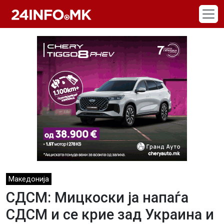
Skip to main content
Македонија
СДСМ: Мицкоски ја напаѓа
СДСМ и се крие зад Украина и