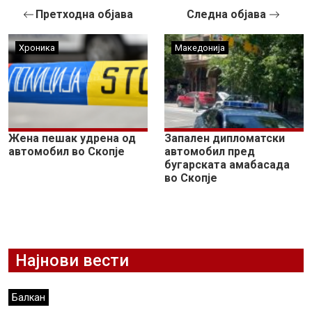
Претходна објава
Следна објава
Хроника
Македонија
Жена пешак удрена од
Запален дипломатски
автомобил во Скопје
автомобил пред
бугарската амабасада
во Скопје
Најнови вести
Балкан