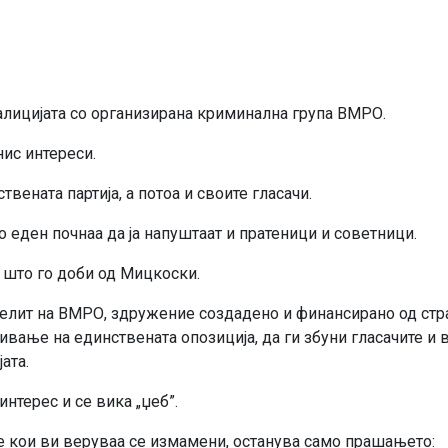
алицијата со организирана криминална група ВМРО.
нис интереси.
ената партија, а потоа и своите гласачи.
по еден почнаа да ја напуштаат и пратеници и советници.
т што го доби од Мицкоски.
ателит на ВМРО, здружение создадено и финансирано од стр
вање на единствената опозиција, да ги збуни гласачите и 
ата.
нтерес и се вика „џеб”.
ните кои ви веруваа се измамени, останува само прашањето: