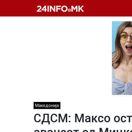
Skip to main content
Македонија
СДСМ: Максо ост