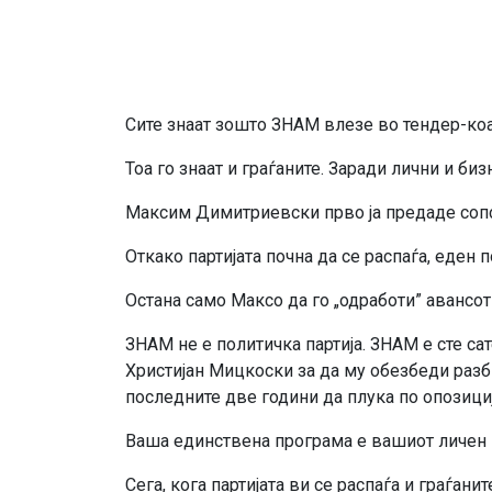
Сите знаат зошто ЗНАМ влезе во тендер-ко
Тоа го знаат и граѓаните. Заради лични и биз
Максим Димитриевски прво ја предаде сопств
Откако партијата почна да се распаѓа, еден 
Остана само Максо да го „одработи” авансо
ЗНАМ не е политичка партија. ЗНАМ е сте с
Христијан Мицкоски за да му обезбеди разби
последните две години да плука по опозициј
Ваша единствена програма е вашиот личен и
Сега, кога партијата ви се распаѓа и граѓа