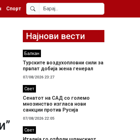
н
Спорт
Најнови вести
Балкан
Турските воздухопловни сили за
првпат добија жена генерал
07/08/2026 23:27
Свет
Сенатот на САД со големо
мнозинство изгласа нови
санкции против Русија
07/08/2026 22:05
и”
Свет
Италија го отфрли шпанскиот