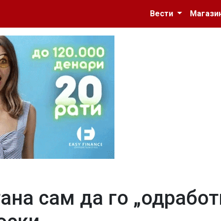
Вести
Магази
ана сам да го „одработ