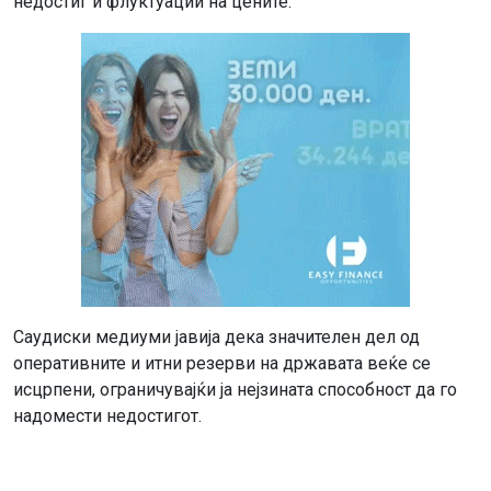
недостиг и флуктуации на цените.
Саудиски медиуми јавија дека значителен дел од
оперативните и итни резерви на државата веќе се
исцрпени, ограничувајќи ја нејзината способност да го
надомести недостигот.