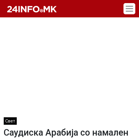
Skip to main content
Свет
Саудиска Арабија со намален