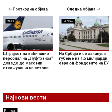
Претходна објава
Следна објава
Свет
Балкан
Штрајкот на кабинскиот
На Србија ѝ се заканува
персонал на „Луфтханза“
губење на 1,5 милијарди
доведе до масовни
евра од фондовите на ЕУ
откажувања на летови
Најнови вести
Балкан