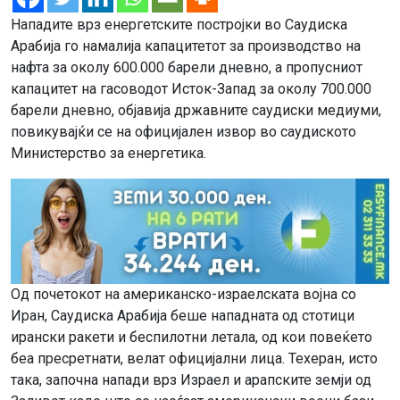
Нападите врз енергетските постројки во Саудиска
Арабија го намалија капацитетот за производство на
нафта за околу 600.000 барели дневно, а пропусниот
капацитет на гасоводот Исток-Запад за околу 700.000
барели дневно, објавија државните саудиски медиуми,
повикувајќи се на официјален извор во саудиското
Министерство за енергетика.
Од почетокот на американско-израелската војна со
Иран, Саудиска Арабија беше нападната од стотици
ирански ракети и беспилотни летала, од кои повеќето
беа пресретнати, велат официјални лица. Техеран, исто
така, започна напади врз Израел и арапските земји од