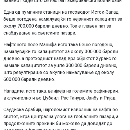
Заливот каде што се наоѓаат американски воени бази.
Една од пумпните станици на гасоводот Исток-Запад
беше погодена, намалувајќи го нејзиниот капацитет за
околу 700.000 барели дневно. Тоа е главен пат за
снабдување на светските пазари.
Нафтеното поле Манифа исто така беше погодено,
намалувајќи го капацитетот за околу 300.000 барели
дневно, а претходниот напад врз објектот Хураис го
намали капацитетот за уште 300.000 барели дневно,
што резултираше со вкупно намалување од околу
600.000 барели дневно.
Нападите, исто така, влијаеја на големите рафинерии,
вклучително и во Џубаил, Рас Танура, Јанбу и Ријад.
Саудиска Арабија, најголемиот извозник на нафта во
светот, игра централна улога на глобалните пазари, а
продолжените прекини би можеле да доведат до