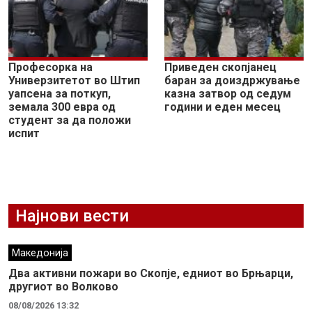
Професорка на
Приведен скопјанец
Универзитетот во Штип
баран за доиздржување
уапсена за поткуп,
казна затвор од седум
земала 300 евра од
години и еден месец
студент за да положи
испит
Најнови вести
Македонија
Два активни пожари во Скопје, едниот во Брњарци,
другиот во Волково
08/08/2026 13:32