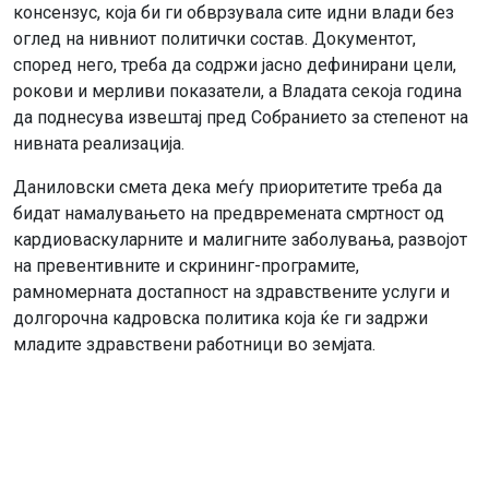
консензус, која би ги обврзувала сите идни влади без
оглед на нивниот политички состав. Документот,
според него, треба да содржи јасно дефинирани цели,
рокови и мерливи показатели, а Владата секоја година
да поднесува извештај пред Собранието за степенот на
нивната реализација.
Даниловски смета дека меѓу приоритетите треба да
бидат намалувањето на предвремената смртност од
кардиоваскуларните и малигните заболувања, развојот
на превентивните и скрининг-програмите,
рамномерната достапност на здравствените услуги и
долгорочна кадровска политика која ќе ги задржи
младите здравствени работници во земјата.