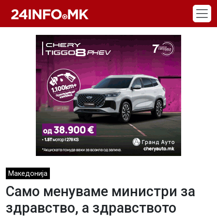
Skip to main content
Македонија
Само менуваме министри за
здравство, а здравството