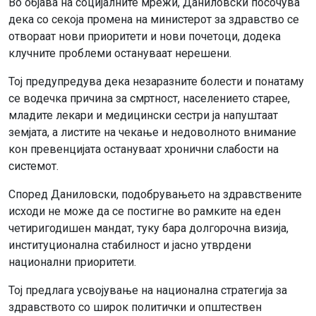
Во објава на социјалните мрежи, Даниловски посочува
дека со секоја промена на министерот за здравство се
отвораат нови приоритети и нови почетоци, додека
клучните проблеми остануваат нерешени.
Тој предупредува дека незаразните болести и понатаму
се водечка причина за смртност, населението старее,
младите лекари и медицински сестри ја напуштаат
земјата, а листите на чекање и недоволното внимание
кон превенцијата остануваат хронични слабости на
системот.
Според Даниловски, подобрувањето на здравствените
исходи не може да се постигне во рамките на еден
четиригодишен мандат, туку бара долгорочна визија,
институционална стабилност и јасно утврдени
национални приоритети.
Тој предлага усвојување на национална стратегија за
здравството со широк политички и општествен