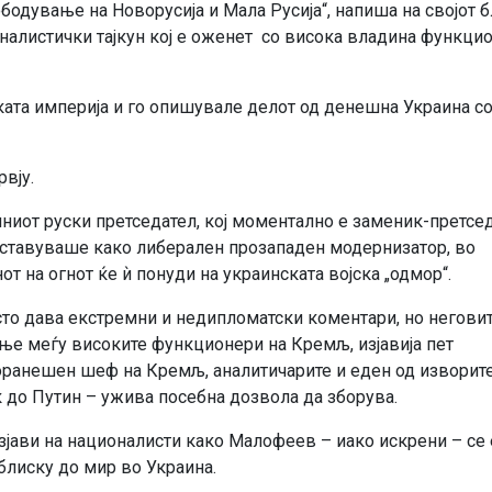
бодување на Новорусија и Мала Русија“, напиша на својот б
алистички тајкун кој е оженет со висока владина функци
ката империја и го опишувале делот од денешна Украина со
вју.
иот руски претседател, кој моментално е заменик-претсе
етставуваше како либерален прозападен модернизатор, во
нот на огнот ќе ѝ понуди на украинската војска „одмор“.
сто дава екстремни и недипломатски коментари, но негови
ање меѓу високите функционери на Кремљ, изјавија пет
поранешен шеф на Кремљ, аналитичарите и еден од изворит
 до Путин – ужива посебна дозвола да зборува.
зјави на националисти како Малофеев – иако искрени – се
блиску до мир во Украина.