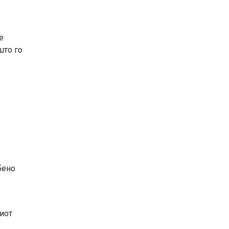
е
што го
бено
виот