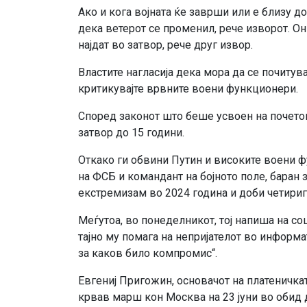
Ако и кога војната ќе заврши или е близу до
дека ветерот се променил, рече изворот. О
најдат во затвор, рече друг извор.
Властите нагласија дека мора да се почитува
критикувајте врвните воени функционери.
Според законот што беше усвоен на почеток
затвор до 15 години.
Откако ги обвини Путин и високите воени 
на ФСБ и командант на бојното поле, баран 
екстремизам во 2024 година и доби четириг
Меѓутоа, во понеделникот, тој напиша на со
тајно му помага на непријателот во информа
за каков било компромис“.
Евгениј Пригожин, основачот на платеничка
крвав марш кон Москва на 23 јуни во обид 