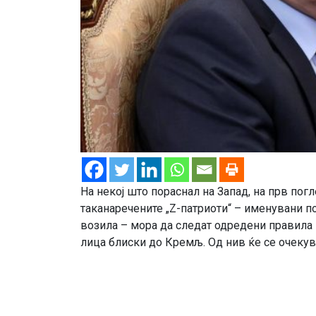
На некој што пораснал на Запад, на прв пог
таканаречените „Z-патриоти“ – именувани по
возила – мора да следат одредени правила и 
лица блиски до Кремљ. Од нив ќе се очекува