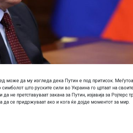
лед може да му изгледа дека Путин е под притисок. Меѓутоа
 симболот што руските сили во Украина го цртаат на своит
да не претставуваат закана за Путин, изјавија за Ројтерс т
 да се придржуваат ако и кога ќе дојде моментот за мир.