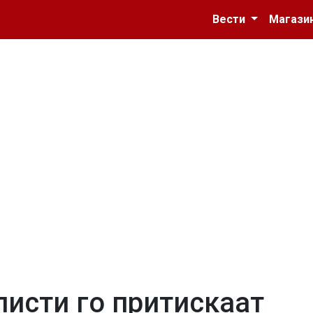
Вести
Магази
листи го притискаат