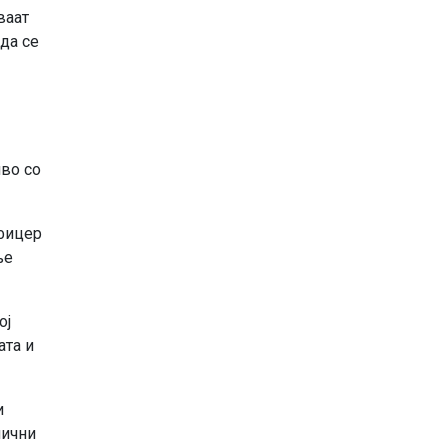
ваат
да се
иво со
офицер
ње
ој
ата и
и
лични