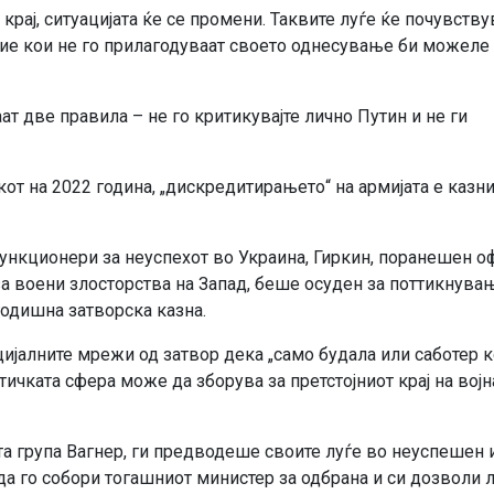
 крај, ситуацијата ќе се промени. Таквите луѓе ќе почувству
ние кои не го прилагодуваат своето однесување би можеле 
ат две правила – не го критикувајте лично Путин и не ги
от на 2022 година, „дискредитирањето“ на армијата е казн
функционери за неуспехот во Украина, Гиркин, поранешен 
за воени злосторства на Запад, беше осуден за поттикнува
одишна затворска казна.
цијалните мрежи од затвор дека „само будала или саботер к
тичката сфера може да зборува за претстојниот крај на војн
та група Вагнер, ги предводеше своите луѓе во неуспешен 
да го собори тогашниот министер за одбрана и си дозволи 