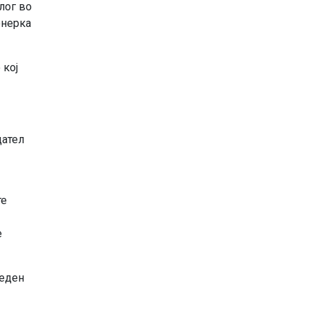
лог во
онерка
 кој
дател
те
е
 еден