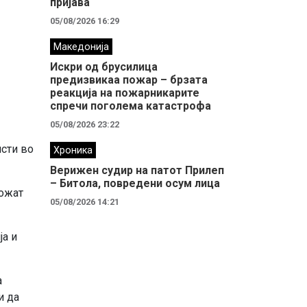
пријава
05/08/2026 16:29
Македонија
Искри од брусилица
предизвикаа пожар – брзата
реакција на пожарникарите
спречи поголема катастрофа
05/08/2026 23:22
исти во
Хроника
Верижен судир на патот Прилеп
– Битола, повредени осум лица
можат
05/08/2026 14:21
ја и
а
и да