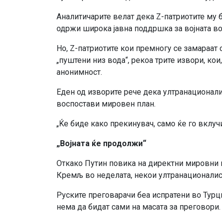
Аналитичарите велат дека Z-патриотите му 
одржи широка јавна поддршка за војната во 
Но, Z-патриотите кои премногу се замараат
„пуштени низ вода“, рекоа трите извори, кои,
анонимност.
Еден од изворите рече дека ултранационали
воспостави мировен план.
„Ќе биде како прекинувач, само ќе го вклучи
„Војната ќе продолжи“
Откако Путин повика на директни мировни 
Кремљ во неделата, некои ултранационалис
Руските преговарачи беа испратени во Турци
нема да бидат сами на масата за преговори.