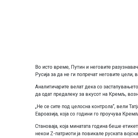
Во исто време, Путин и неговите разузнава
Русија за да не ги попречат неговите цели, 
Аналитичарите велат дека со застапувањет
да одат предалеку за вкусот на Кремљ, возн
„Не се сите под целосна контрола“, вели Тат
Евроазија, која со години го проучува Кремљ
Становаја, која минатата година беше етикет
некои Z-патриоти ја повикале руската војск