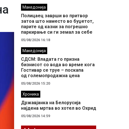
на
Македонија
Полицаец заврши во притвор
затоа што наместо во буџетот,
парите од казни за погрешно
паркирање си ги земал за себе
05/08/2026 16:18
Македонија
СДСМ: Владата го призна
бизнисот со вода во време кога
Гостивар се труе – поскапа
од големопродажна цена
05/08/2026 15:20
Хроника
Државјанка на Белорусија
најдена мртва во хотел во Охрид
05/08/2026 14:59