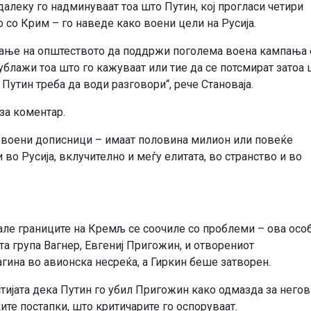
алеку го надминуваат тоа што Путин, кој прогласи четири
о со Крим – го наведе како воени цели на Русија.
кање на општеството да поддржи поголема воена кампања 
ублажи тоа што го кажуваат или тие да се потсмират затоа 
утин треба да води разговори“, рече Становаја.
за коментар.
и воени дописници – имаат половина милион или повеќе
во Русија, вклучително и меѓу елитата, во странство и во
але границите на Кремљ се соочиле со проблеми – ова осо
та група Вагнер, Евгениј Пригожин, и отворениот
гина во авионска несреќа, а Гиркин беше затворен.
стијата дека Путин го убил Пригожин како одмазда за него
ите постапки, што критичарите го оспоруваат.