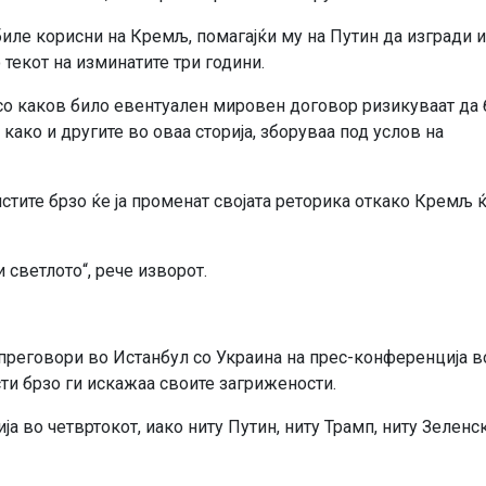
биле корисни на Кремљ, помагајќи му на Путин да изгради и
текот на изминатите три години.
 со каков било евентуален мировен договор ризикуваат да 
 како и другите во оваа сторија, зборуваа под услов на
стите брзо ќе ја променат својата реторика откако Кремљ 
 светлото“, рече изворот.
преговори во Истанбул со Украина на прес-конференција в
ти брзо ги искажаа своите загрижености.
ја во четвртокот, иако ниту Путин, ниту Трамп, ниту Зеленс