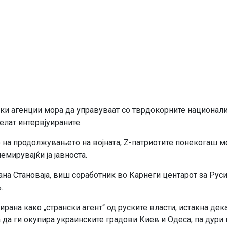
чки агенции мора да управуваат со тврдокорните национал
велат интервјуираните.
о на продолжувањето на војната, Z-патриотите понекогаш 
емирувајќи ја јавноста.
јана Становаја, виш соработник во Карнеги центарот за Руси
.
ирана како „странски агент“ од руските власти, истакна дек
а да ги окупира украинските градови Киев и Одеса, па дури 