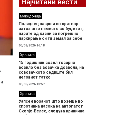
Најчитани вести
Македонија
Полицаец заврши во притвор
затоа што наместо во буџетот,
парите од казни за погрешно
паркирање си ги земал за себе
05/08/2026 16:18
Хроника
15 годишник возел товарно
возило без возачка дозвола, на
,
совозачкото седиште бил
е
неговиот татко
ри
05/08/2026 13:57
Хроника
Уапсен возачот што возеше во
спротивна насока на автопатот
Скопје-Велес, следува кривична