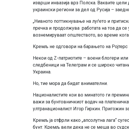
изврши инвазија врз Полска. Ваквите цели д
украински региони за дел од Русија – заедн
„Нивното поттикнување на луѓето и притис
пречка и продолжува работата на тоа да се 
вознемируваат општеството, во време кога П
Кремљ не одговори на барањето на Ројтерс 
Некои од Z-патриотите – воени блогери ил
следбеници на Телеграм и се широко читани 
Украина.
Но, тие мора да бидат внимателни.
Националистите кои во минатото ги премин
важи за бунтовничкиот водач на платеничка
ултранационалист Игор Гиркин. Пригожин за
Кремљ ја отфрли како „апсолутна лага“ суге
бунт. Кремљ вели дека не се меша во судск