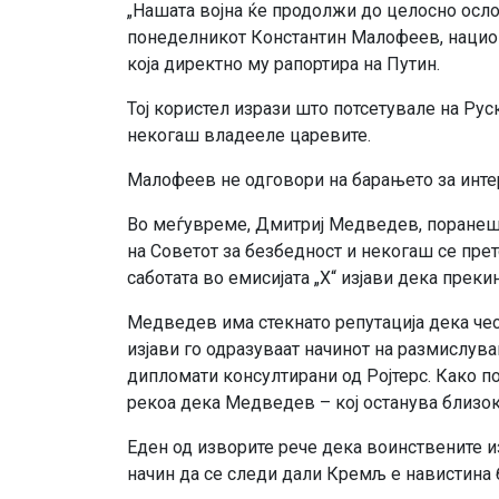
„Нашата војна ќе продолжи до целосно осло
понеделникот Константин Малофеев, национ
која директно му рапортира на Путин.
Тој користел изрази што потсетувале на Рус
некогаш владееле царевите.
Малофеев не одговори на барањето за интер
Во меѓувреме, Дмитриј Медведев, поранешн
на Советот за безбедност и некогаш се пр
саботата во емисијата „X“ изјави дека преки
Медведев има стекнато репутација дека че
изјави го одразуваат начинот на размислув
дипломати консултирани од Ројтерс. Како 
рекоа дека Медведев – кој останува близок
Еден од изворите рече дека воинствените и
начин да се следи дали Кремљ е навистина 