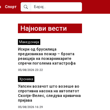
н
Спорт
Најнови вести
Македонија
Искри од брусилица
предизвикаа пожар – брзата
реакција на пожарникарите
спречи поголема катастрофа
05/08/2026 23:22
Хроника
Уапсен возачот што возеше во
спротивна насока на автопатот
Скопје-Велес, следува кривична
пријава
05/08/2026 16:29