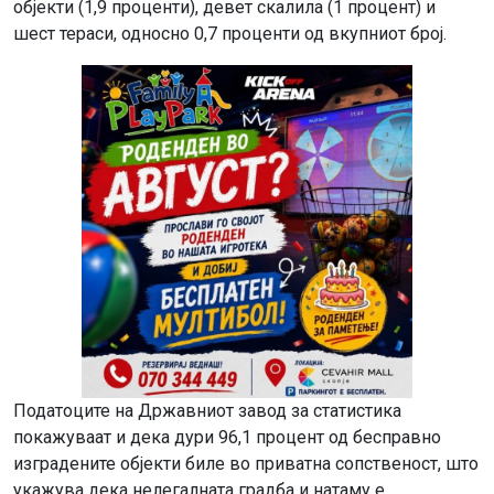
објекти (1,9 проценти), девет скалила (1 процент) и
шест тераси, односно 0,7 проценти од вкупниот број.
Податоците на Државниот завод за статистика
покажуваат и дека дури 96,1 процент од бесправно
изградените објекти биле во приватна сопственост, што
укажува дека нелегалната градба и натаму е