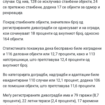
случаи. Од нив, 128 се исклучиво станбени објекти, 24
се претежно станбени, додека 17 се објекти за одмор и
рекреација.
Покрај станбените објекти, значителен број од
регистрираните дивоградби се однесуваат и на огради,
кои сочинуваат 18 проценти од вкупниот број, односно
164 објекти.
Статистиката покажува дека бесправно биле изградени
и 116 деловни објекти или 12,7 проценти, како и 113
натстрешници, што претставува 12,4 проценти од
вкупниот број.
Во категоријата доградби, надградби и адаптации биле
евидентирани 110 случаи или 12,1 процент, додека 106
се помошни објекти, што претставува 11,6 проценти.
Меѓу регистрираните дивоградби има и 79 гаражи (8,7
проценти), 22 летни тераси (2,4 проценти), 17 времени