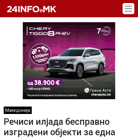
Skip to main content
Македонија
Речиси илјада бесправно
изградени објекти за една