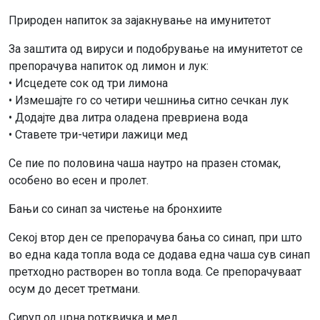
Природен напиток за зајакнување на имунитетот
За заштита од вируси и подобрување на имунитетот се
препорачува напиток од лимон и лук:
• Исцедете сок од три лимона
• Измешајте го со четири чешниња ситно сечкан лук
• Додајте два литра оладена превриена вода
• Ставете три-четири лажици мед
Се пие по половина чаша наутро на празен стомак,
особено во есен и пролет.
Бањи со синап за чистење на бронхиите
Секој втор ден се препорачува бања со синап, при што
во една када топла вода се додава една чаша сув синап
претходно растворен во топла вода. Се препорачуваат
осум до десет третмани.
Сируп од црна ротквичка и мед