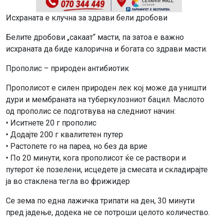
Исхраната е клучна за здрави бели дробови
Белите дробови „сакаат“ масти, па затоа е важно
исхраната да биде калорична и богата со здрави масти.
Прополис – природен антибиотик
Прополисот е силен природен лек кој може да уништи
дури и мембраната на туберкулозниот бацил. Маслото
од прополис се подготвува на следниот начин:
• Иситнете 20 г прополис
• Додајте 200 г квалитетен путер
• Растопете го на пареа, но без да врие
• По 20 минути, кога прополисот ќе се раствори и
путерот ќе позелени, исцедете ја смесата и складирајте
ја во стаклена тегла во фрижидер
Се зема по една лажичка трипати на ден, 30 минути
пред јадење, додека не се потроши целото количество.