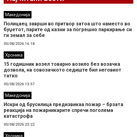
Македонија
Полицаец заврши во притвор затоа што наместо во
буџетот, парите од казни за погрешно паркирање си
ги земал за себе
05/08/2026 16:18
Хроника
15 годишник возел товарно возило без возачка
дозвола, на совозачкото седиште бил неговиот
татко
05/08/2026 13:57
Македонија
Искри од брусилица предизвикаа пожар – брзата
реакција на пожарникарите спречи поголема
катастрофа
05/08/2026 23:22
Хроника