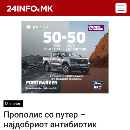
Skip to main content
Магазин
Прополис со путер –
најдобриот антибиотик