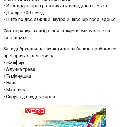
• Изрендајте црна ротквичка и исцедете го сокот
• Додајте 200 г мед
• Пијте по две лажици наутро и навечер пред јадење
Фитотерапија за исфрлање шлајм и смирување на
кашлицата
За подобрување на функцијата на белите дробови се
препорачуваат чаеви од:
• Жалфија
• Ајдучка трева
• Темјанушка
• Нане
• Маточина
• Сируп од сладок корен