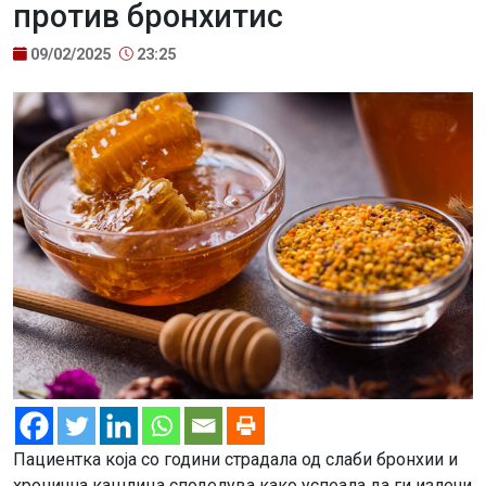
против бронхитис
09/02/2025
23:25
Пациентка која со години страдала од слаби бронхии и
хронична кашлица споделува како успеала да ги излечи